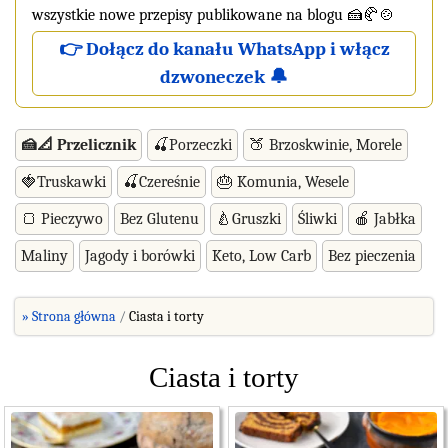
wszystkie nowe przepisy publikowane na blogu 🍰🥐🍲
👉 Dołącz do kanału WhatsApp i włącz
dzwoneczek 🔔
🍰📐 Przelicznik
🍒Porzeczki
🍑 Brzoskwinie, Morele
🍓Truskawki
🍒Czereśnie
🎂 Komunia, Wesele
🍞 Pieczywo
Bez Glutenu
🍐Gruszki
Śliwki
🍎 Jabłka
Maliny
Jagody i borówki
Keto, Low Carb
Bez pieczenia
» Strona główna
Ciasta i torty
Ciasta i torty