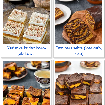
Krajanka budyniowo-
Dyniowa zebra (low carb,
jabłkowa
keto)