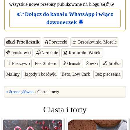
wszystkie nowe przepisy publikowane na blogu 🍰🥐🍲
👉 Dołącz do kanału WhatsApp i włącz
dzwoneczek 🔔
🍰📐 Przelicznik
🍒Porzeczki
🍑 Brzoskwinie, Morele
🍓Truskawki
🍒Czereśnie
🎂 Komunia, Wesele
🍞 Pieczywo
Bez Glutenu
🍐Gruszki
Śliwki
🍎 Jabłka
Maliny
Jagody i borówki
Keto, Low Carb
Bez pieczenia
» Strona główna
Ciasta i torty
Ciasta i torty