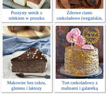
Puszysty sernik z
Zdrowe ciasto
mlekiem w proszku
czekoladowe (wegańskie,
bez cukru i glutenu)
Makowiec bez cukru,
Tort czekoladowy z
glutenu i laktozy
malinami i galaretką