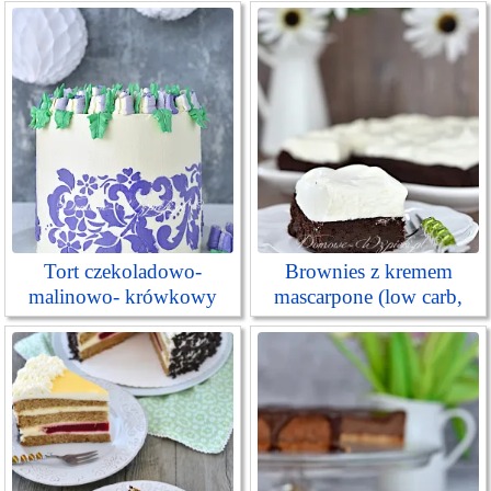
Tort czekoladowo-
Brownies z kremem
malinowo- krówkowy
mascarpone (low carb,
keto)