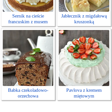
Sernik na cieście
Jabłecznik z migdałową
francuskim z musem
kruszonką
jabłkowym
Babka czekoladowo-
Pavlova z kremem
orzechowa
miętowym