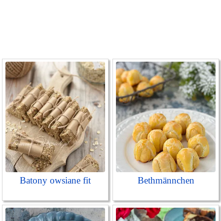
Batony owsiane fit
Bethmännchen