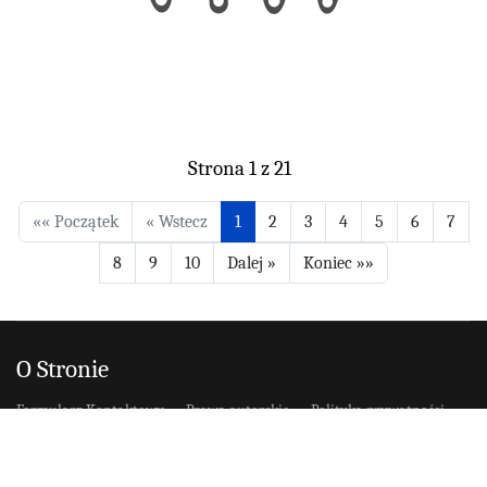
Strona 1 z 21
1
2
3
4
5
6
7
8
9
10
O Stronie
Formularz Kontaktowy
Prawa autorskie
Polityka prywatności
Mapa strony
Instrukcja użytkowania
© 2008-2026 Domowe Wypieki - Wszystkie prawa zastrzeżone.