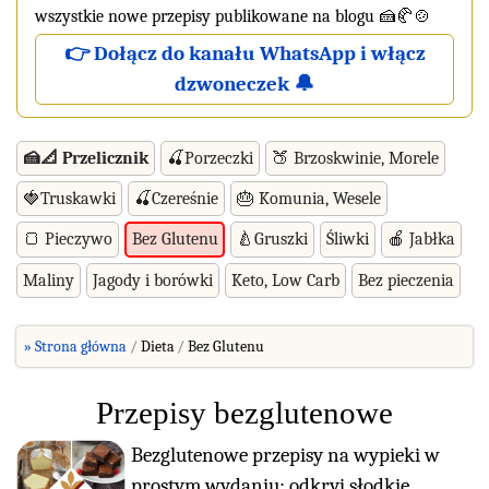
wszystkie nowe przepisy publikowane na blogu 🍰🥐🍲
👉 Dołącz do kanału WhatsApp i włącz
dzwoneczek 🔔
🍰📐 Przelicznik
🍒Porzeczki
🍑 Brzoskwinie, Morele
🍓Truskawki
🍒Czereśnie
🎂 Komunia, Wesele
🍞 Pieczywo
🍐Gruszki
Śliwki
🍎 Jabłka
Bez Glutenu
Maliny
Jagody i borówki
Keto, Low Carb
Bez pieczenia
» Strona główna
Dieta
Bez Glutenu
Przepisy bezglutenowe
Bezglutenowe przepisy na wypieki w
prostym wydaniu: odkryj słodkie