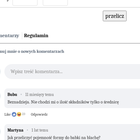
mentarzy
Regulamin
rmuj mnie o nowych komentarzach
Wpisz treść komentarza...
·
Bubu
11 miesięcy temu
Beznadzieja. Nie chodzi mi o ilość składników tylko o średnicę
Like
23
Odpowiedz
·
Martyna
1 lat temu
Jak przeliczyć pojemność formy do babki na blachę?