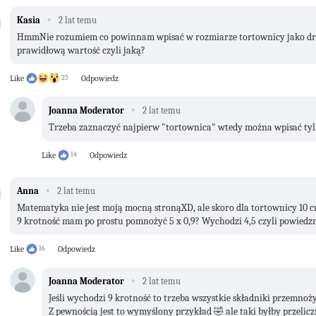
·
Kasia
2 lat temu
HmmNie rozumiem co powinnam wpisać w rozmiarze tortownicy jako drug
prawidłową wartość czyli jaką?
Like
25
Odpowiedz
·
Joanna Moderator
2 lat temu
Trzeba zaznaczyć najpierw "tortownica" wtedy można wpisać tyl
Like
14
Odpowiedz
·
Anna
2 lat temu
Matematyka nie jest moją mocną stronąXD, ale skoro dla tortownicy 10 cm 
9 krotność mam po prostu pomnożyć 5 x 0,9? Wychodzi 4,5 czyli powiedzm
Like
16
Odpowiedz
·
Joanna Moderator
2 lat temu
Jeśli wychodzi 9 krotność to trzeba wszystkie składniki przemnoży
Z pewnością jest to wymyślony przykład 🤣 ale taki byłby przelicz