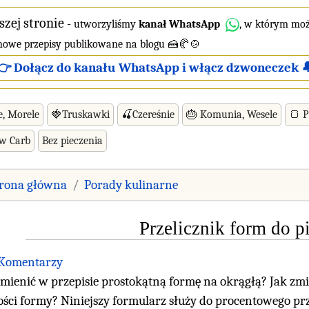
szej stronie
-
utworzyliśmy
kanał WhatsApp
, w którym moż
 nowe przepisy publikowane na blogu 🍰🥐🍲
👉 Dołącz do kanału WhatsApp i włącz dzwoneczek 
e, Morele
🍓Truskawki
🍒Czereśnie
🎂 Komunia, Wesele
🍞 
ow Carb
Bez pieczenia
trona główna
Porady kulinarne
Przelicznik form do p
 Komentarzy
amienić w przepisie prostokątną formę na okrągłą? Jak zmi
ości formy? Niniejszy formularz służy do procentowego prz