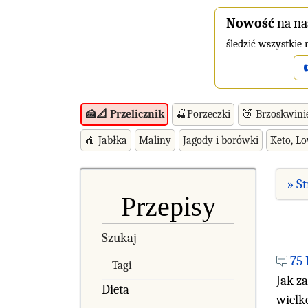
Nowość
na na
śledzić wszystkie
🍒Porzeczki
🍑 Brzoskwini
🍰📐 Przelicznik
🍎 Jabłka
Maliny
Jagody i borówki
Keto, L
» S
Przepisy
Szukaj
75
Tagi
Jak z
Dieta
wielk