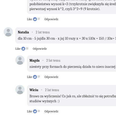
podobieństwa wynosi k=3 (trzykrotnie zwiększyła się średn
pierwotnej wynosi k^2, czyli 3^2=9 (9 krotnie).
Like
15
Odpowiedz
·
Natalia
2 lat temu
dla 10 cm - 5 jajdla 30 cm - x jaj 10 razy x = 30 x 510x = 150 /:10x
Like
12
Odpowiedz
·
Magda
2 lat temu
niestety przy formach do pieczenią działa to nieco inaczej
Like
15
Odpowiedz
·
Wiciu
2 lat temu
Brawo za wyliczenia! Co jak co, ale zbłaźnić to się potraf
studiów wyższych :)
Like
12
Odpowiedz