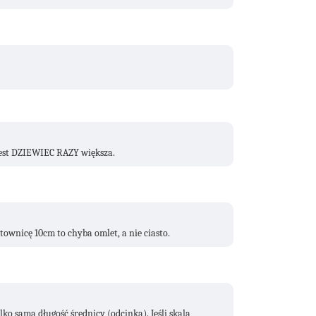
jest DZIEWIEC RAZY większa.
townicę 10cm to chyba omlet, a nie ciasto.
ylko sama długość średnicy (odcinka). Jeśli skala