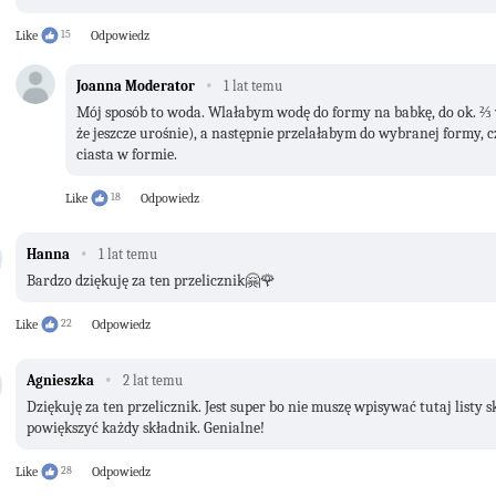
Like
15
Odpowiedz
·
Joanna Moderator
1 lat temu
Mój sposób to woda. Wlałabym wodę do formy na babkę, do ok. ⅔ wy
że jeszcze urośnie), a następnie przelałabym do wybranej formy, c
ciasta w formie.
Like
18
Odpowiedz
·
Hanna
1 lat temu
Bardzo dziękuję za ten przelicznik🤗🌹
Like
22
Odpowiedz
·
Agnieszka
2 lat temu
Dziękuję za ten przelicznik. Jest super bo nie muszę wpisywać tutaj listy s
powiększyć każdy składnik. Genialne!
Like
28
Odpowiedz