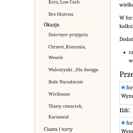
Keto, Low Carb
wielk
Bez Glutenu
W for
Okazja
kalku
Dziecięce przyjęcia
Dodat
Chrzest, Komunia,
c
Wesele
w
Walentynki , Dla dwojga
Prze
Boże Narodzenie
fo
Wielkanoc
Wymi
Tłusty czwartek,
na:
Karnawał
fo
Ciasta i torty
Wymi