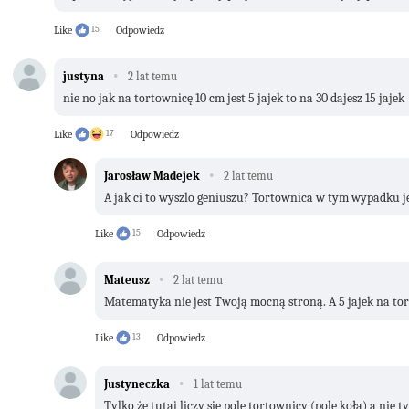
Like
15
Odpowiedz
·
justyna
2 lat temu
nie no jak na tortownicę 10 cm jest 5 jajek to na 30 dajesz 15 jajek
Like
17
Odpowiedz
·
Jarosław Madejek
2 lat temu
A jak ci to wyszlo geniuszu? Tortownica w tym wypadku 
Like
15
Odpowiedz
·
Mateusz
2 lat temu
Matematyka nie jest Twoją mocną stroną. A 5 jajek na tor
Like
13
Odpowiedz
·
Justyneczka
1 lat temu
Tylko że tutaj liczy się pole tortownicy (pole koła) a nie t