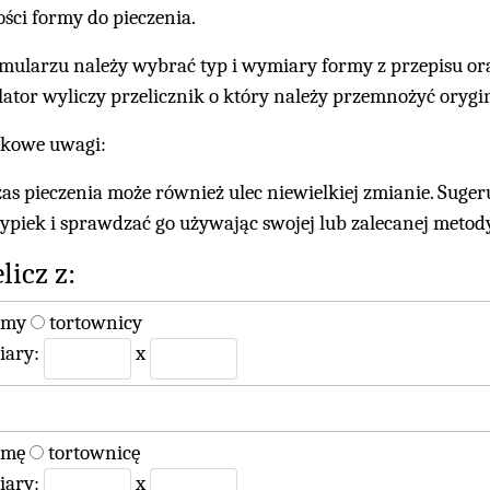
ości formy do pieczenia.
mularzu należy wybrać typ i wymiary formy z przepisu oraz
lator wyliczy przelicznik o który należy przemnożyć orygin
kowe uwagi:
zas pieczenia może również ulec niewielkiej zmianie. Sug
ypiek i sprawdzać go używając swojej lub zalecanej metody
licz z:
rmy
tortownicy
ary:
x
rmę
tortownicę
ary:
x