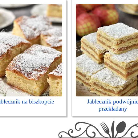
abłecznik na biszkopcie
Jabłecznik podwójni
przekładany