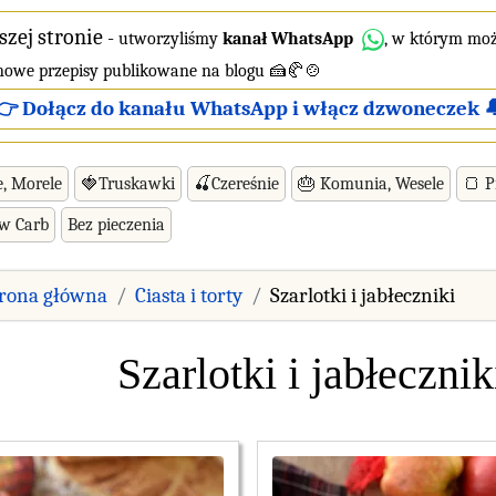
szej stronie
-
utworzyliśmy
kanał WhatsApp
, w którym moż
 nowe przepisy publikowane na blogu 🍰🥐🍲
👉 Dołącz do kanału WhatsApp i włącz dzwoneczek 
e, Morele
🍓Truskawki
🍒Czereśnie
🎂 Komunia, Wesele
🍞 P
ow Carb
Bez pieczenia
trona główna
Ciasta i torty
Szarlotki i jabłeczniki
Szarlotki i jabłecznik