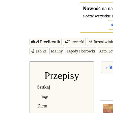
Nowość
na na
śledzić wszystkie
🍰📐 Przelicznik
🍒Porzeczki
🍑 Brzoskwini
🍎 Jabłka
Maliny
Jagody i borówki
Keto, L
» S
Przepisy
Szukaj
Tagi
Dieta