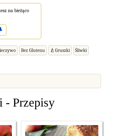
esz na bieżąco

ieczywo
Bez Glutenu
🍐Gruszki
Śliwki
i - Przepisy