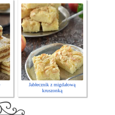
e
Jabłecznik z migdałową
kruszonką