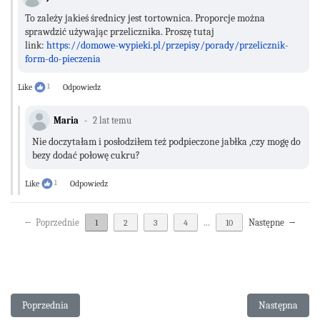
To zależy jakieś średnicy jest tortownica. Proporcje można
sprawdzić używając przelicznika. Proszę tutaj
link:
https://domowe-wypieki.pl/przepisy/porady/przelicznik-
form-do-pieczenia
Like
1
Odpowiedz
Maria
2 lat temu
Nie doczytałam i posłodziłem też podpieczone jabłka ,czy mogę do
bezy dodać połowę cukru?
Like
1
Odpowiedz
←
Poprzednie
...
Następne
→
1
2
3
4
10
Poprzednia strona: Tort jogurtowo- śmietankowy z galaretkami
Następna stron
Poprzednia
Następna