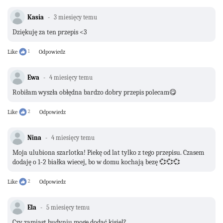
Kasia
3 miesięcy temu
Dziękuję za ten przepis <3
Like
1
Odpowiedz
Ewa
4 miesięcy temu
Robiłam wyszła obłędna bardzo dobry przepis polecam😋
Like
2
Odpowiedz
Nina
4 miesięcy temu
Moja ulubiona szarlotka! Piekę od lat tylko z tego przepisu. Czasem
dodaję o 1-2 białka wiecej, bo w domu kochają bezę 💞💞💞
Like
2
Odpowiedz
Ela
5 miesięcy temu
Czy zamiast budyniu mogę dodać kisiel?