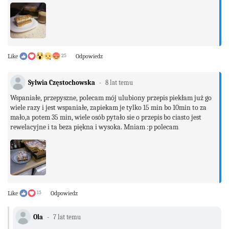
Like
25
Odpowiedz
Sylwia Częstochowska
8 lat temu
Wspaniałe, przepyszne, polecam mój ulubiony przepis piekłam już go
wiele razy i jest wspaniałe, zapiekam je tylko 15 min bo 10min to za
mało,a potem 35 min, wiele osób pytało sie o przepis bo ciasto jest
rewelacyjne i ta beza piękna i wysoka. Mniam :p polecam
Like
15
Odpowiedz
Ola
7 lat temu