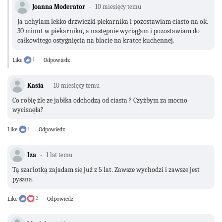
Joanna Moderator
10 miesięcy temu
Ja uchylam lekko drzwiczki piekarnika i pozostawiam ciasto na ok.
30 minut w piekarniku, a następnie wyciągam i pozostawiam do
całkowitego ostygnięcia na blacie na kratce kuchennej.
Like
1
Odpowiedz
Kasia
10 miesięcy temu
Co robię źle ze jabłka odchodzą od ciasta ? Czyżbym za mocno
wycisnęła?
Like
1
Odpowiedz
Iza
1 lat temu
Tą szarlotką zajadam się już z 5 lat. Zawsze wychodzi i zawsze jest
pyszna.
Like
2
Odpowiedz