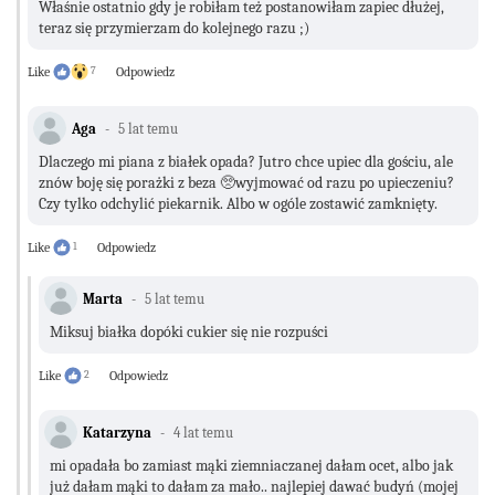
Właśnie ostatnio gdy je robiłam też postanowiłam zapiec dłużej,
teraz się przymierzam do kolejnego razu ;)
Like
7
Odpowiedz
Aga
5 lat temu
Dlaczego mi piana z białek opada? Jutro chce upiec dla gościu, ale
znów boję się porażki z beza 🥺wyjmować od razu po upieczeniu?
Czy tylko odchylić piekarnik. Albo w ogóle zostawić zamknięty.
Like
1
Odpowiedz
Marta
5 lat temu
Miksuj białka dopóki cukier się nie rozpuści
Like
2
Odpowiedz
Katarzyna
4 lat temu
mi opadała bo zamiast mąki ziemniaczanej dałam ocet, albo jak
już dałam mąki to dałam za mało.. najlepiej dawać budyń (mojej