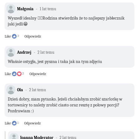
Małgosia
1 lat temu
Wyszedł idealny 👌🏻Rodzina stwierdziła że to najlepszy jabłecznik
jaki jedli😁
Like
3
Odpowiedz
Andrzej
2 lat temu
Właśnie ostygła, jest pyszna i taka jak na tym zdjęciu
Like
2
Odpowiedz
Ola
2 lat temu
Dzień dobry, mam pytanko. Jeżeli chciałabym zrobić szarlotkę w
tortownicy to należy zrobić ciasto oraz resztę z połowy porcji?
Pozdrawiam :)
Like
1
Odpowiedz
Joanna Moderator
2 lat temu