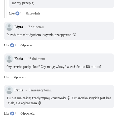
mamy przepis)
Like
3
Odpowiedz
Edyta
7 dni temu
Ja robiłam z budyniem i wyszła przepyszna 🤩
Like
1
Odpowiedz
Kasia
18 dni temu
Czy trzeba podpiekac? Czy mogę włożyć w całości na 50 minut?
Like
Odpowiedz
Paula
3 miesięcy temu
Tu nie ma takiej tradycyjnej kruszonki 😝 Kruszonka zwykle jest bez
jajek, ale wybaczam 😁
Like
1
Odpowiedz