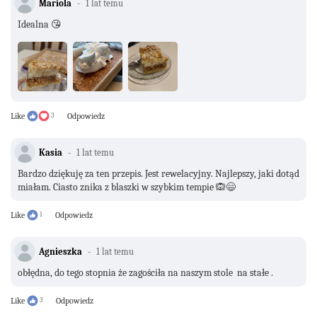
Mariola
1 lat temu
Idealna 😘
Like
3
Odpowiedz
Kasia
1 lat temu
Bardzo dziękuję za ten przepis. Jest rewelacyjny. Najlepszy, jaki dotąd
miałam. Ciasto znika z blaszki w szybkim tempie 🙉😄
Like
1
Odpowiedz
Agnieszka
1 lat temu
obłędna, do tego stopnia że zagościła na naszym stole na stałe .
Like
3
Odpowiedz