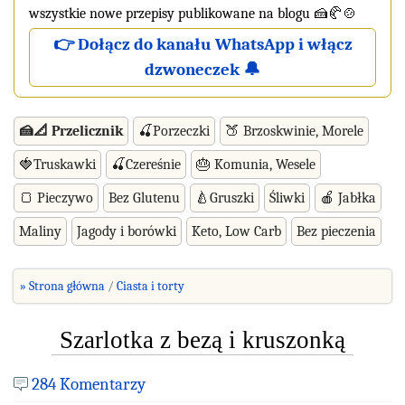
wszystkie nowe przepisy publikowane na blogu 🍰🥐🍲
👉 Dołącz do kanału WhatsApp i włącz
dzwoneczek 🔔
🍰📐 Przelicznik
🍒Porzeczki
🍑 Brzoskwinie, Morele
🍓Truskawki
🍒Czereśnie
🎂 Komunia, Wesele
🍞 Pieczywo
Bez Glutenu
🍐Gruszki
Śliwki
🍎 Jabłka
Maliny
Jagody i borówki
Keto, Low Carb
Bez pieczenia
» Strona główna
Ciasta i torty
Szarlotka z bezą i kruszonką
284 Komentarzy