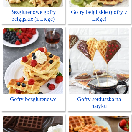
Bezglutenowe gofry
Gofry belgijskie (gofry z
belgijskie (z Liege)
Liège)
Gofry bezglutenowe
Gofry serduszka na
patyku