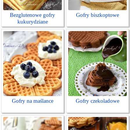
Bezglutenowe gofry
Gofry biszkoptowe
kukurydziane
Gofry na maślance
Gofry czekoladowe