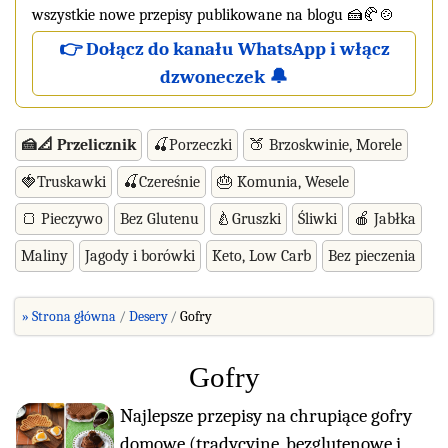
wszystkie nowe przepisy publikowane na blogu 🍰🥐🍲
👉 Dołącz do kanału WhatsApp i włącz
dzwoneczek 🔔
🍰📐 Przelicznik
🍒Porzeczki
🍑 Brzoskwinie, Morele
🍓Truskawki
🍒Czereśnie
🎂 Komunia, Wesele
🍞 Pieczywo
Bez Glutenu
🍐Gruszki
Śliwki
🍎 Jabłka
Maliny
Jagody i borówki
Keto, Low Carb
Bez pieczenia
» Strona główna
Desery
Gofry
Gofry
Najlepsze przepisy na chrupiące gofry
domowe (tradycyjne, bezglutenowe i