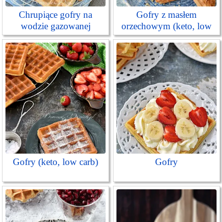
Chrupiące gofry na
Gofry z masłem
wodzie gazowanej
orzechowym (keto, low
carb)
Gofry (keto, low carb)
Gofry