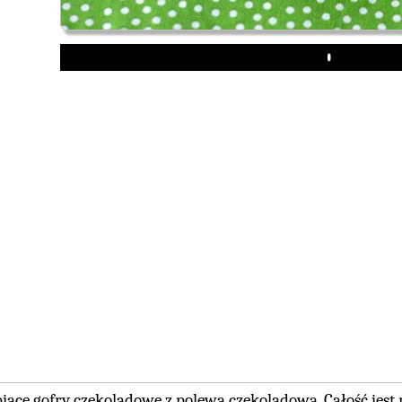
Play
iące gofry czekoladowe z polewą czekoladową. Całość jes