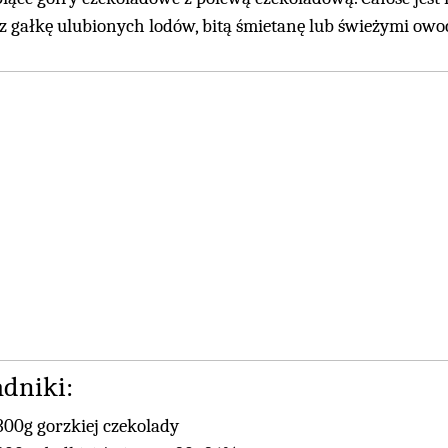
 z gałkę ulubionych lodów, bitą śmietanę lub świeżymi owo
adniki:
300g gorzkiej czekolady