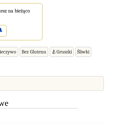
esz na bieżąco

ieczywo
Bez Glutenu
🍐Gruszki
Śliwki
owe