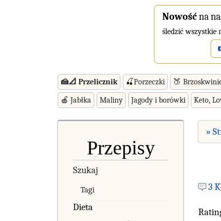
Nowość
na na
śledzić wszystkie
🍰📐 Przelicznik
🍒Porzeczki
🍑 Brzoskwini
🍎 Jabłka
Maliny
Jagody i borówki
Keto, L
» S
Przepisy
Szukaj
3 
Tagi
Dieta
Ratin