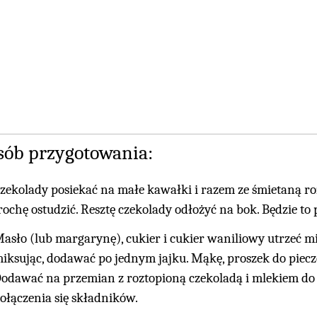
sób przygotowania:
zekolady posiekać na małe kawałki i razem ze śmietaną ro
rochę ostudzić. Resztę czekolady odłożyć na bok. Będzie to
asło (lub margarynę), cukier i cukier waniliowy utrzeć mi
iksując, dodawać po jednym jajku. Mąkę, proszek do piecz
odawać na przemian z roztopioną czekoladą i mlekiem do 
ołączenia się składników.