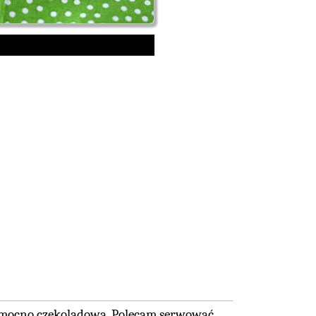
t mocno czekoladowa. Polecam serwować