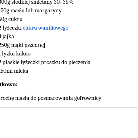
300g słodkiej śmietany 30- 36%
150g masła lub margaryny
60g cukru
2 łyżeczki
cukru waniliowego
3 jajka
250g mąki pszennej
1 łyżka kakao
2 płaskie łyżeczki proszku do pieczenia
150ml mleka
tkowo:
trochę masła do posmarowania gofrownicy