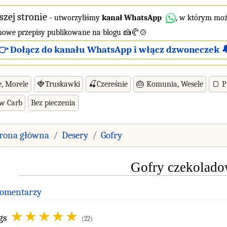
szej stronie
-
utworzyliśmy
kanał WhatsApp
, w którym moż
 nowe przepisy publikowane na blogu 🍰🥐🍲
👉 Dołącz do kanału WhatsApp i włącz dzwoneczek 
e, Morele
🍓Truskawki
🍒Czereśnie
🎂 Komunia, Wesele
🍞 P
ow Carb
Bez pieczenia
trona główna
Desery
Gofry
Gofry czekolad
Komentarzy
gs
(22)