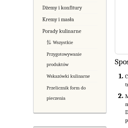
Dżemy i konfitury
Kremy i masła
Porady kulinarne
Wszystkie
Przygotowywanie
Spo
produktów
Wskazówki kulinarne
C
t
Przelicznik form do
M
pieczenia
m
D
p