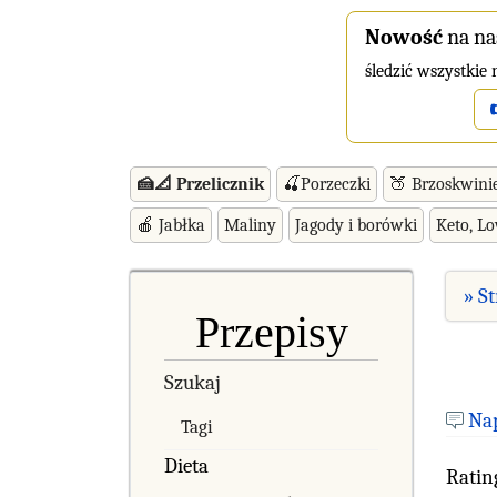
Nowość
na na
śledzić wszystkie
🍰📐 Przelicznik
🍒Porzeczki
🍑 Brzoskwini
🍎 Jabłka
Maliny
Jagody i borówki
Keto, L
» S
Przepisy
Szukaj
Na
Tagi
Dieta
Ratin