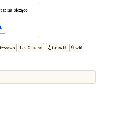
esz na bieżąco

ieczywo
Bez Glutenu
🍐Gruszki
Śliwki