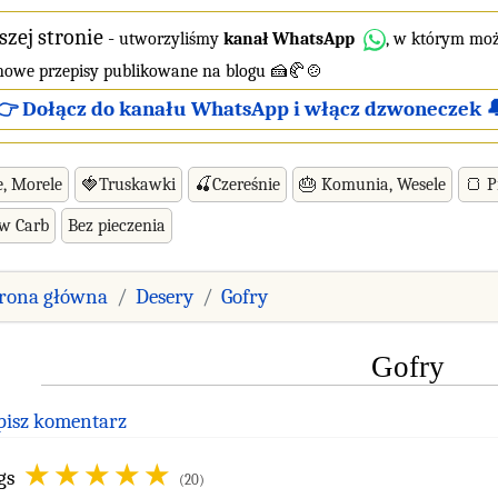
szej stronie
-
utworzyliśmy
kanał WhatsApp
, w którym moż
 nowe przepisy publikowane na blogu 🍰🥐🍲
👉 Dołącz do kanału WhatsApp i włącz dzwoneczek 
e, Morele
🍓Truskawki
🍒Czereśnie
🎂 Komunia, Wesele
🍞 P
ow Carb
Bez pieczenia
trona główna
Desery
Gofry
Gofry
pisz komentarz
gs
(20)