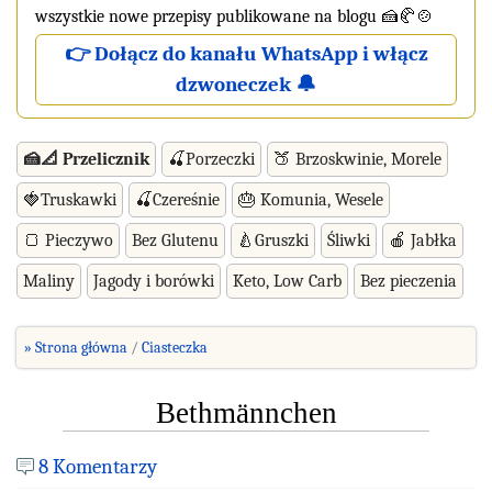
wszystkie nowe przepisy publikowane na blogu 🍰🥐🍲
👉 Dołącz do kanału WhatsApp i włącz
dzwoneczek 🔔
🍰📐 Przelicznik
🍒Porzeczki
🍑 Brzoskwinie, Morele
🍓Truskawki
🍒Czereśnie
🎂 Komunia, Wesele
🍞 Pieczywo
Bez Glutenu
🍐Gruszki
Śliwki
🍎 Jabłka
Maliny
Jagody i borówki
Keto, Low Carb
Bez pieczenia
» Strona główna
Ciasteczka
Bethmännchen
8 Komentarzy