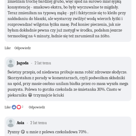
zmielilam trochę bardziej grubo, więc spod na surowo miał sypką
konsystencję - smakowo ekstra, bo były wyczuwalne te migdały.
Teraz zmieniłam na typową mąkę - pył i faktycznie się to kleiło przy
nakładaniu do blaszki, ale wystarczy zwilżyć wodą wierzch łyżki i
rozprowadzać wilgotna łyżka masę. Pod koniec pieczenia, jak nie
byłam dokładnie pewna czy już zastygł w środku, podałam jeszcze
termoobieg na 4 minuty, ładnie się też zarumienił na żółto.
Like
Odpowiedz
Jagoda
2 lat temu
Świetny przepis, od niedawna próbuje sama robić zdrowsze słodycze.
Skorzystałam z porady w komentarzach, czyli podwoiłam składniki
na spód, przy masie osobno unilam białka przez co masa wyszła mega
puszysta. Polewa to gorzka czekolada ze śmietanka 30%. Ciasto w
piekarniku 😁 trzymajcie kciuki
Like
2
Odpowiedz
Asia
2 lat temu
Pyszny 😋 u mnie z polewa czekoladowa 70% .