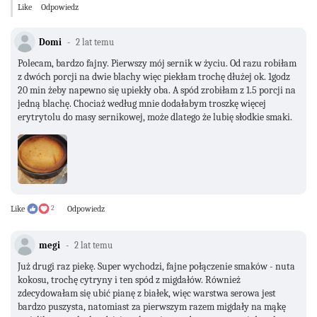
Like
Odpowiedz
Domi
2 lat temu
Polecam, bardzo fajny. Pierwszy mój sernik w życiu. Od razu robiłam
z dwóch porcji na dwie blachy więc piekłam trochę dłużej ok. 1godz
20 min żeby napewno się upiekły oba. A spód zrobiłam z 1.5 porcji na
jedną blachę. Chociaż według mnie dodałabym troszkę więcej
erytrytolu do masy sernikowej, może dlatego że lubię słodkie smaki.
Like
2
Odpowiedz
megi
2 lat temu
Już drugi raz piekę. Super wychodzi, fajne połączenie smaków - nuta
kokosu, trochę cytryny i ten spód z migdałów. Również
zdecydowałam się ubić pianę z białek, więc warstwa serowa jest
bardzo puszysta, natomiast za pierwszym razem migdały na mąkę