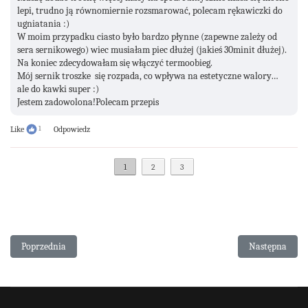
lepi, trudno ją równomiernie rozsmarować, polecam rękawiczki do
ugniatania :)
W moim przypadku ciasto było bardzo płynne (zapewne zależy od
sera sernikowego) wiec musiałam piec dłużej (jakieś 30minit dłużej).
Na koniec zdecydowałam się włączyć termoobieg.
Mój sernik troszke się rozpada, co wpływa na estetyczne walory…
ale do kawki super :)
Jestem zadowolona!Polecam przepis
Like
1
Odpowiedz
1
2
3
Poprzednia strona: Tort w stylu number cake (bezglutenowy)
Następna stro
Poprzednia
Następna