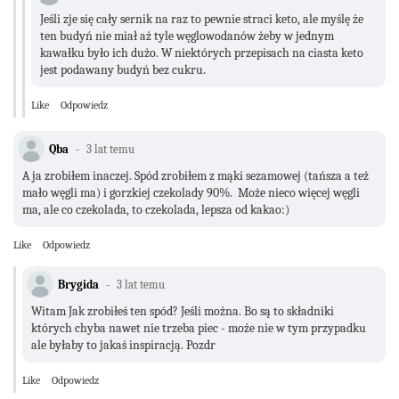
Jeśli zje się cały sernik na raz to pewnie straci keto, ale myślę że
ten budyń nie miał aż tyle węglowodanów żeby w jednym
kawałku było ich dużo. W niektórych przepisach na ciasta keto
jest podawany budyń bez cukru.
Like
Odpowiedz
Qba
3 lat temu
A ja zrobiłem inaczej. Spód zrobiłem z mąki sezamowej (tańsza a też
mało węgli ma) i gorzkiej czekolady 90%. Może nieco więcej węgli
ma, ale co czekolada, to czekolada, lepsza od kakao:)
Like
Odpowiedz
Brygida
3 lat temu
Witam Jak zrobiłeś ten spód? Jeśli można. Bo są to składniki
których chyba nawet nie trzeba piec - może nie w tym przypadku
ale byłaby to jakaś inspiracją. Pozdr
Like
Odpowiedz