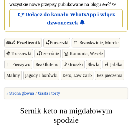
wszystkie nowe przepisy publikowane na blogu 🍰🥐🍲
👉 Dołącz do kanału WhatsApp i włącz
dzwoneczek 🔔
🍰📐 Przelicznik
🍒Porzeczki
🍑 Brzoskwinie, Morele
🍓Truskawki
🍒Czereśnie
🎂 Komunia, Wesele
🍞 Pieczywo
Bez Glutenu
🍐Gruszki
Śliwki
🍎 Jabłka
Maliny
Jagody i borówki
Keto, Low Carb
Bez pieczenia
» Strona główna
Ciasta i torty
Sernik keto na migdałowym
spodzie