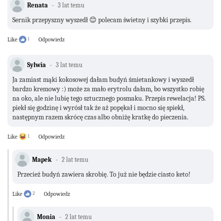
Renata
3 lat temu
Sernik przepyszny wyszedł 😊 polecam świetny i szybki przepis.
Like
1
Odpowiedz
Sylwia
3 lat temu
Ja zamiast mąki kokosowej dałam budyń śmietankowy i wyszedł
bardzo kremowy :) może za mało erytrolu dałam, bo wszystko robię
na oko, ale nie lubię tego sztucznego posmaku. Przepis rewelacja! PS.
piekł się godzinę i wyrósł tak że aż popękał i mocno się spiekł,
następnym razem skrócę czas albo obniżę kratkę do pieczenia.
Like
1
Odpowiedz
Mapek
2 lat temu
Przecież budyń zawiera skrobię. To już nie będzie ciasto keto!
Like
2
Odpowiedz
Monia
2 lat temu