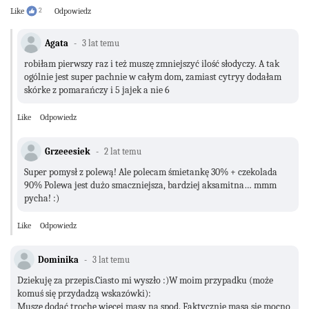
Like
2
Odpowiedz
Agata
3 lat temu
robiłam pierwszy raz i też muszę zmniejszyć ilość słodyczy. A tak
ogólnie jest super pachnie w całym dom, zamiast cytryy dodałam
skórke z pomarańczy i 5 jajek a nie 6
Like
Odpowiedz
Grzeeesiek
2 lat temu
Super pomysł z polewą! Ale polecam śmietankę 30% + czekolada
90% Polewa jest dużo smaczniejsza, bardziej aksamitna… mmm
pycha! :)
Like
Odpowiedz
Dominika
3 lat temu
Dziekuję za przepis.Ciasto mi wyszło :)W moim przypadku (może
komuś się przydadzą wskazówki):
Muszę dodać trochę więcej masy na spod. Faktycznie masa się mocno