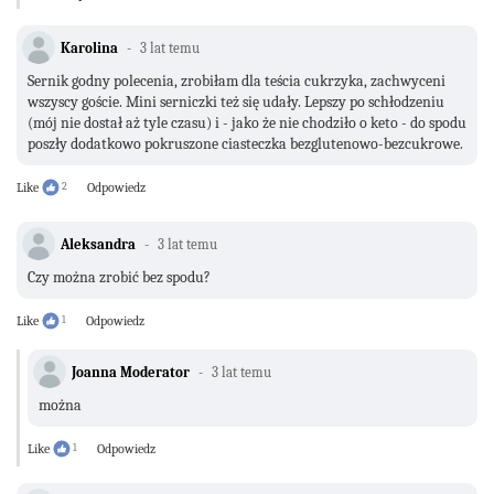
Karolina
3 lat temu
Sernik godny polecenia, zrobiłam dla teścia cukrzyka, zachwyceni
wszyscy goście. Mini serniczki też się udały. Lepszy po schłodzeniu
(mój nie dostał aż tyle czasu) i - jako że nie chodziło o keto - do spodu
poszły dodatkowo pokruszone ciasteczka bezglutenowo-bezcukrowe.
Like
2
Odpowiedz
Aleksandra
3 lat temu
Czy można zrobić bez spodu?
Like
1
Odpowiedz
Joanna Moderator
3 lat temu
można
Like
1
Odpowiedz