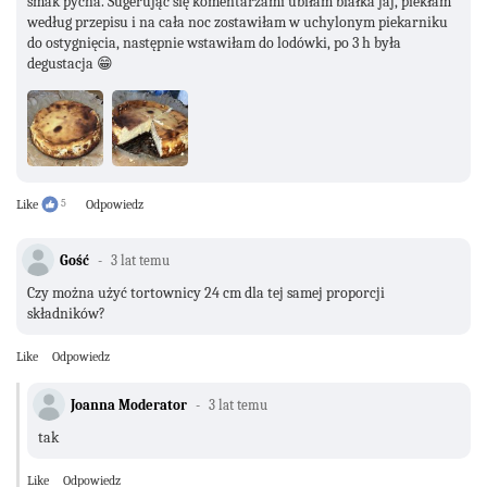
smak pycha. Sugerując się komentarzami ubiłam białka jaj, piekłam
według przepisu i na cała noc zostawiłam w uchylonym piekarniku
do ostygnięcia, następnie wstawiłam do lodówki, po 3 h była
degustacja 😁
Like
5
Odpowiedz
Gość
3 lat temu
Czy można użyć tortownicy 24 cm dla tej samej proporcji
składników?
Like
Odpowiedz
Joanna Moderator
3 lat temu
tak
Like
Odpowiedz