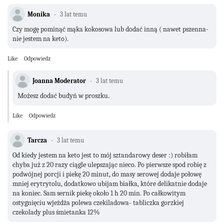
Monika
3 lat temu
Czy mogę pominąć mąka kokosowa lub dodać inną ( nawet pszenna-
nie jestem na keto).
Like
Odpowiedz
Joanna Moderator
3 lat temu
Możesz dodać budyń w proszku.
Like
Odpowiedz
Tarcza
3 lat temu
Od kiedy jestem na keto jest to mój sztandarowy deser :) robiłam
chyba już z 20 razy ciągle ulepszając nieco. Po pierwsze spod robię z
podwójnej porcji i piekę 20 minut, do masy serowej dodaje połowę
mniej erytrytolu, dodatkowo ubijam białka, które delikatnie dodaje
na koniec. Sam sernik piekę około 1 h 20 min. Po całkowitym
ostygnięciu wjeżdża polewa czekiladowa- tabliczka gorzkiej
czekolady plus śmietanka 12%