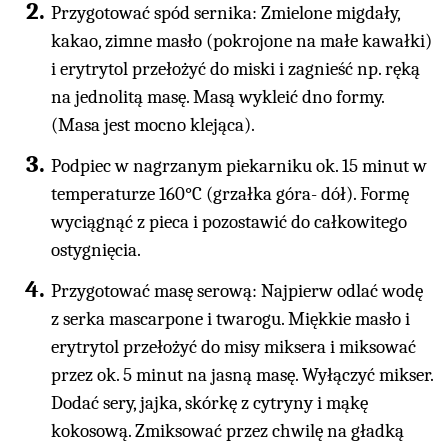
Przygotować spód sernika: Zmielone migdały,
kakao, zimne masło (pokrojone na małe kawałki)
i erytrytol przełożyć do miski i zagnieść np. ręką
na jednolitą masę. Masą wykleić dno formy.
(Masa jest mocno klejąca).
Podpiec w nagrzanym piekarniku ok. 15 minut w
temperaturze 160°C (grzałka góra- dół). Formę
wyciągnąć z pieca i pozostawić do całkowitego
ostygnięcia.
Przygotować masę serową: Najpierw odlać wodę
z serka mascarpone i twarogu. Miękkie masło i
erytrytol przełożyć do misy miksera i miksować
przez ok. 5 minut na jasną masę. Wyłączyć mikser.
Dodać sery, jajka, skórkę z cytryny i mąkę
kokosową. Zmiksować przez chwilę na gładką