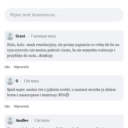
Wpisz treść komentarza...
Grześ
7 miesięcy temu
Halo, halo- smak rewelacyjny, ale proszę napiszcie co robię źle bo na
tym erytrolu nie można pokroić ciasta, bo sie wszystko rozlatuje i
przykleja do noża...dziękuję
Like
Odpowiedz
O
1 lat temu
Spód super, można też z jajkiem zrobić, a zamiast sernika ja dałam
krem z mascarpone i śmietany 30%😍
Like
Odpowiedz
AnaBee
1 lat temu