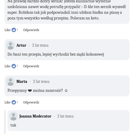
Na prawdę bardzo dobry sernik! Jestem kulinarnie wybitnie
uzdolniona nawet wodę potrafię przypalić :-D Ale ten sernik wyszedł
super. Robiłam tak jak podpowiadali inni ubiłam białka na pianę a
poza tym wszystko według przepisu. Polecam na keto.
Like
1
Odpowiedz
Artur
2 lat temu
Do bani ten przepis, lepiej wychodzi bez mąki kokosowej
Like
1
Odpowiedz
Marta
2 lat temu
Przepyszny ❤️ można zamrozić? ☺️
Like
1
Odpowiedz
Joanna Moderator
2 lat temu
tak