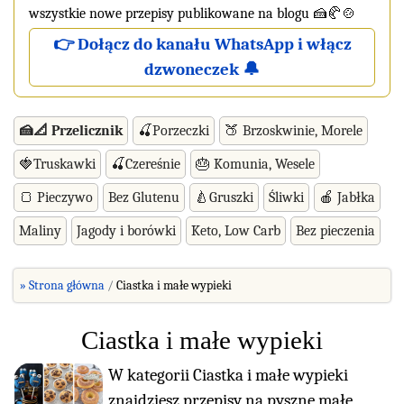
wszystkie nowe przepisy publikowane na blogu 🍰🥐🍲
👉 Dołącz do kanału WhatsApp i włącz
dzwoneczek 🔔
🍰📐 Przelicznik
🍒Porzeczki
🍑 Brzoskwinie, Morele
🍓Truskawki
🍒Czereśnie
🎂 Komunia, Wesele
🍞 Pieczywo
Bez Glutenu
🍐Gruszki
Śliwki
🍎 Jabłka
Maliny
Jagody i borówki
Keto, Low Carb
Bez pieczenia
» Strona główna
Ciastka i małe wypieki
Ciastka i małe wypieki
W kategorii Ciastka i małe wypieki
znajdziesz przepisy na pyszne małe