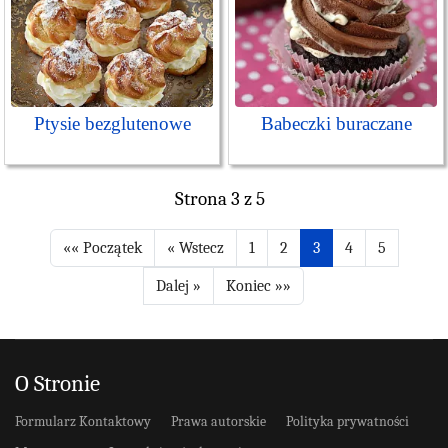
Ptysie bezglutenowe
Babeczki buraczane
Strona 3 z 5
1
2
3
4
5
O Stronie
Formularz Kontaktowy
Prawa autorskie
Polityka prywatności