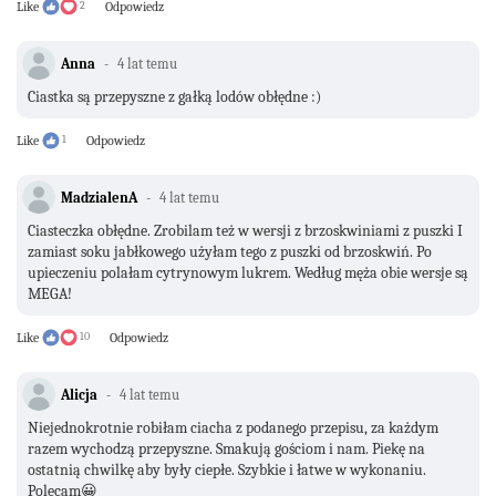
Like
2
Odpowiedz
Anna
4 lat temu
Ciastka są przepyszne z gałką lodów obłędne :)
Like
1
Odpowiedz
MadzialenA
4 lat temu
Ciasteczka obłędne. Zrobilam też w wersji z brzoskwiniami z puszki I
zamiast soku jabłkowego użyłam tego z puszki od brzoskwiń. Po
upieczeniu polałam cytrynowym lukrem. Według męża obie wersje są
MEGA!
Like
10
Odpowiedz
Alicja
4 lat temu
Niejednokrotnie robiłam ciacha z podanego przepisu, za każdym
razem wychodzą przepyszne. Smakują gościom i nam. Piekę na
ostatnią chwilkę aby były ciepłe. Szybkie i łatwe w wykonaniu.
Polecam😀