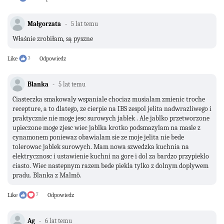
Małgorzata
5 lat temu
Właśnie zrobiłam, są pyszne
Like
3
Odpowiedz
Blanka
5 lat temu
Ciasteczka smakowaly wspaniale chociaz musialam zmienic troche
recepture, a to dlatego, ze cierpie na IBS zespol jelita nadwrazliwego i
praktycznie nie moge jesc surowych jablek . Ale jablko przetworzone
upieczone moge zjesc wiec jablka krotko podsmazylam na masle z
cynamonem poniewaz obawialam sie ze moje jelita nie bede
tolerowac jablek surowych. Mam nowa szwedzka kuchnia na
elektrycznosc i ustawienie kuchni na gore i dol za bardzo przypieklo
ciasto. Wiec nastepnym razem bede piekla tylko z dolnym doplywem
pradu. Blanka z Malmö.
Like
7
Odpowiedz
Ag
6 lat temu