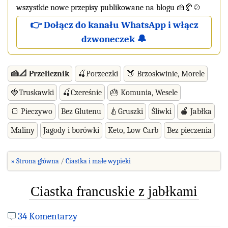
wszystkie nowe przepisy publikowane na blogu 🍰🥐🍲
👉 Dołącz do kanału WhatsApp i włącz
dzwoneczek 🔔
🍰📐 Przelicznik
🍒Porzeczki
🍑 Brzoskwinie, Morele
🍓Truskawki
🍒Czereśnie
🎂 Komunia, Wesele
🍞 Pieczywo
Bez Glutenu
🍐Gruszki
Śliwki
🍎 Jabłka
Maliny
Jagody i borówki
Keto, Low Carb
Bez pieczenia
» Strona główna
Ciastka i małe wypieki
Ciastka francuskie z jabłkami
34 Komentarzy