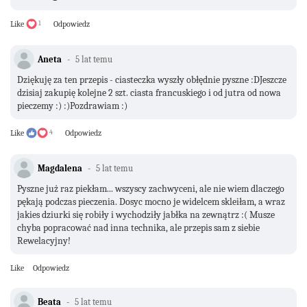
Like
1
Odpowiedz
Aneta
5 lat temu
Dziękuję za ten przepis - ciasteczka wyszły obłędnie pyszne :DJeszcze
dzisiaj zakupię kolejne 2 szt. ciasta francuskiego i od jutra od nowa
pieczemy :) :)Pozdrawiam :)
Like
4
Odpowiedz
Magdalena
5 lat temu
Pyszne już raz piekłam... wszyscy zachwyceni, ale nie wiem dlaczego
pękają podczas pieczenia. Dosyc mocno je widelcem skleiłam, a wraz
jakies dziurki się robiły i wychodziły jabłka na zewnątrz :( Musze
chyba popracować nad inna technika, ale przepis sam z siebie
Rewelacyjny!
Like
Odpowiedz
Beata
5 lat temu