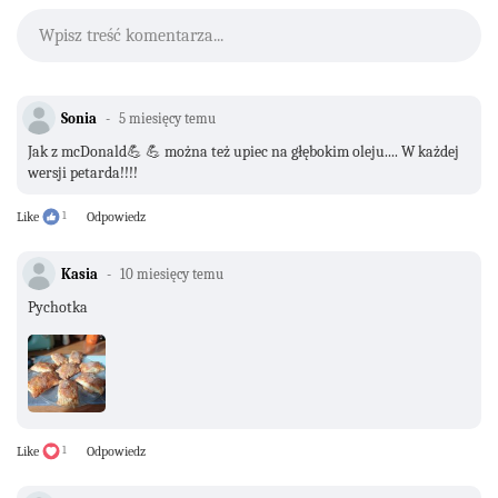
Wpisz treść komentarza...
Sonia
5 miesięcy temu
Jak z mcDonald💪 💪 można też upiec na głębokim oleju.... W każdej
wersji petarda!!!!
Like
1
Odpowiedz
Kasia
10 miesięcy temu
Pychotka
Like
1
Odpowiedz