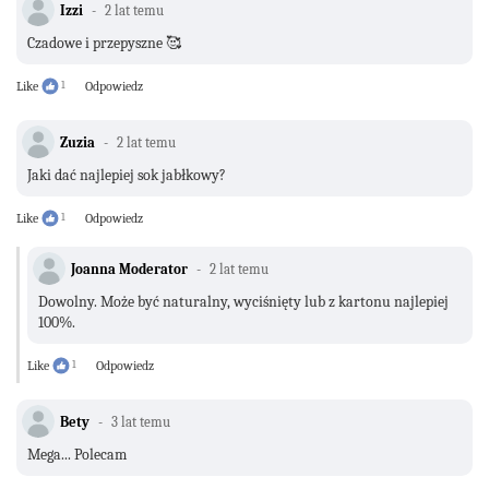
Izzi
2 lat temu
Czadowe i przepyszne 🥰
Like
1
Odpowiedz
Zuzia
2 lat temu
Jaki dać najlepiej sok jabłkowy?
Like
1
Odpowiedz
Joanna Moderator
2 lat temu
Dowolny. Może być naturalny, wyciśnięty lub z kartonu najlepiej
100%.
Like
1
Odpowiedz
Bety
3 lat temu
Mega... Polecam