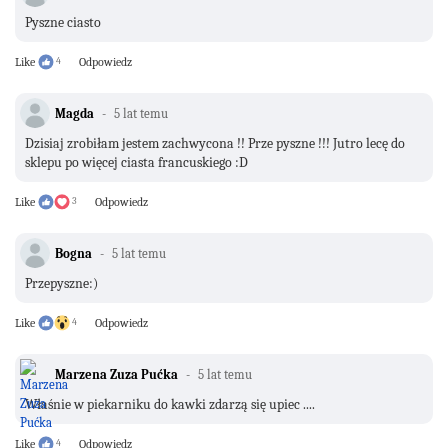
Pyszne ciasto
Like
4
Odpowiedz
Magda
5 lat temu
Dzisiaj zrobiłam jestem zachwycona !! Prze pyszne !!! Jutro lecę do
sklepu po więcej ciasta francuskiego :D
Like
3
Odpowiedz
Bogna
5 lat temu
Przepyszne:)
Like
4
Odpowiedz
Marzena Zuza Pućka
5 lat temu
Właśnie w piekarniku do kawki zdarzą się upiec ....
Like
4
Odpowiedz