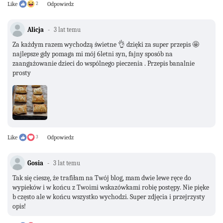
Like
2
Odpowiedz
Alicja
3 lat temu
Za każdym razem wychodzą świetne 👌 dzięki za super przepis 🤩
najlepsze gdy pomaga mi mój 6letni syn, fajny sposób na
zaangażowanie dzieci do wspólnego pieczenia . Przepis banalnie
prosty
Like
3
Odpowiedz
Gosia
3 lat temu
Tak się cieszę, że trafiłam na Twój blog, mam dwie lewe ręce do
wypieków i w końcu z Twoimi wskazówkami robię postępy. Nie pięke
b często ale w końcu wszystko wychodzi. Super zdjęcia i przejrzysty
opis!