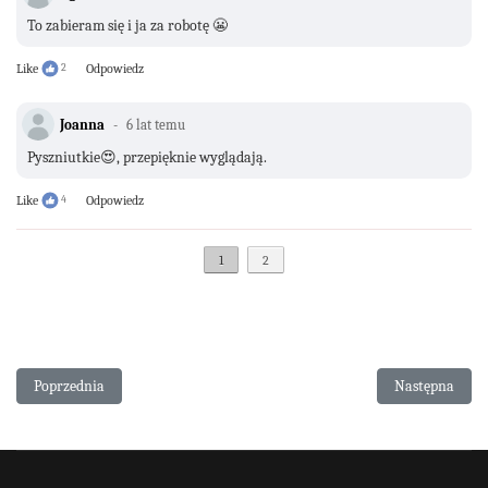
To zabieram się i ja za robotę 😬
Like
2
Odpowiedz
Joanna
6 lat temu
Pyszniutkie😍, przepięknie wyglądają.
Like
4
Odpowiedz
1
2
Poprzednia strona: Babeczki dyniowe z popcornem
Następna stro
Poprzednia
Następna