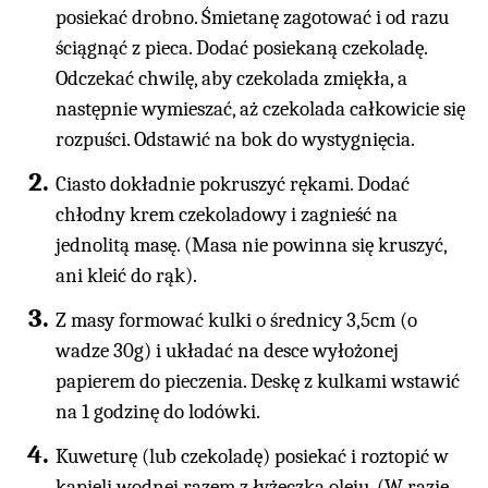
posiekać drobno. Śmietanę zagotować i od razu
ściągnąć z pieca. Dodać posiekaną czekoladę.
Odczekać chwilę, aby czekolada zmiękła, a
następnie wymieszać, aż czekolada całkowicie się
rozpuści. Odstawić na bok do wystygnięcia.
Ciasto dokładnie pokruszyć rękami. Dodać
chłodny krem czekoladowy i zagnieść na
jednolitą masę. (Masa nie powinna się kruszyć,
ani kleić do rąk).
Z masy formować kulki o średnicy 3,5cm (o
wadze 30g) i układać na desce wyłożonej
papierem do pieczenia. Deskę z kulkami wstawić
na 1 godzinę do lodówki.
Kuweturę (lub czekoladę) posiekać i roztopić w
kąpieli wodnej razem z łyżeczką oleju. (W razie