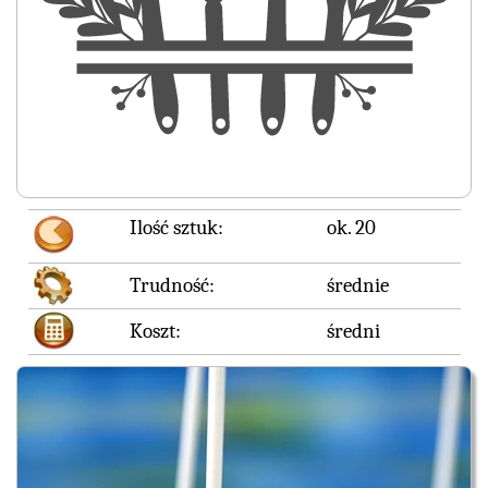
Ilość sztuk:
ok. 20
Trudność:
średnie
Koszt:
średni