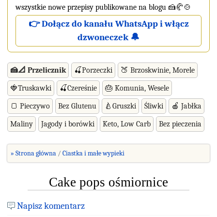
wszystkie nowe przepisy publikowane na blogu 🍰🥐🍲
👉 Dołącz do kanału WhatsApp i włącz
dzwoneczek 🔔
🍰📐 Przelicznik
🍒Porzeczki
🍑 Brzoskwinie, Morele
🍓Truskawki
🍒Czereśnie
🎂 Komunia, Wesele
🍞 Pieczywo
Bez Glutenu
🍐Gruszki
Śliwki
🍎 Jabłka
Maliny
Jagody i borówki
Keto, Low Carb
Bez pieczenia
» Strona główna
Ciastka i małe wypieki
Cake pops ośmiornice
Napisz komentarz