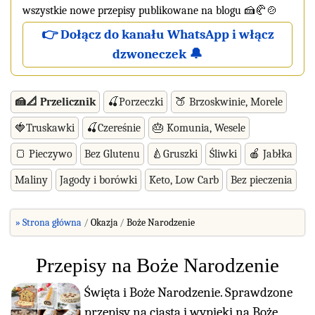
wszystkie nowe przepisy publikowane na blogu 🍰🥐🍲
👉 Dołącz do kanału WhatsApp i włącz
dzwoneczek 🔔
🍰📐 Przelicznik
🍒Porzeczki
🍑 Brzoskwinie, Morele
🍓Truskawki
🍒Czereśnie
🎂 Komunia, Wesele
🍞 Pieczywo
Bez Glutenu
🍐Gruszki
Śliwki
🍎 Jabłka
Maliny
Jagody i borówki
Keto, Low Carb
Bez pieczenia
» Strona główna
Okazja
Boże Narodzenie
Przepisy na Boże Narodzenie
Święta i Boże Narodzenie. Sprawdzone
przepisy na ciasta i wypieki na Boże