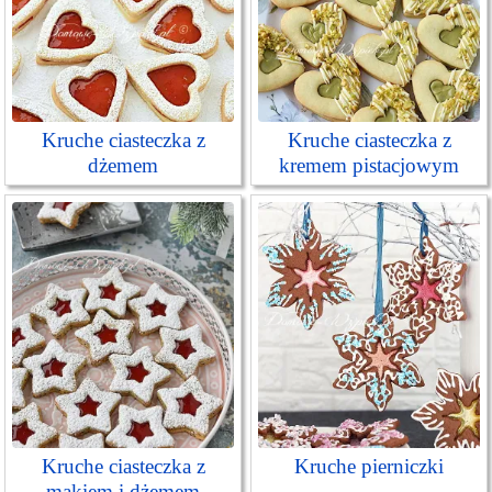
Kruche ciasteczka z
Kruche ciasteczka z
dżemem
kremem pistacjowym
Kruche ciasteczka z
Kruche pierniczki
makiem i dżemem