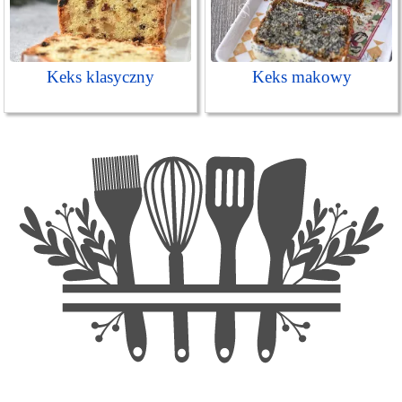
Keks klasyczny
Keks makowy