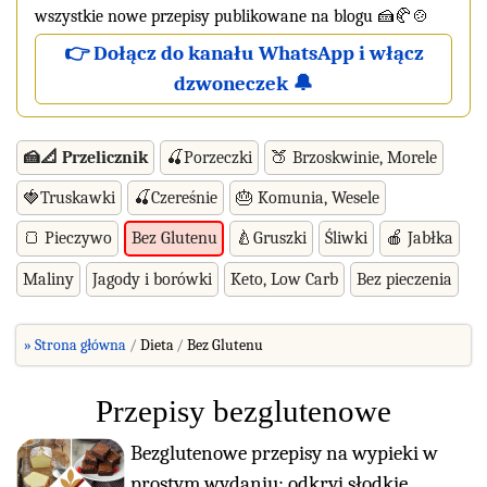
wszystkie nowe przepisy publikowane na blogu 🍰🥐🍲
👉 Dołącz do kanału WhatsApp i włącz
dzwoneczek 🔔
🍰📐 Przelicznik
🍒Porzeczki
🍑 Brzoskwinie, Morele
🍓Truskawki
🍒Czereśnie
🎂 Komunia, Wesele
🍞 Pieczywo
🍐Gruszki
Śliwki
🍎 Jabłka
Bez Glutenu
Maliny
Jagody i borówki
Keto, Low Carb
Bez pieczenia
» Strona główna
Dieta
Bez Glutenu
Przepisy bezglutenowe
Bezglutenowe przepisy na wypieki w
prostym wydaniu: odkryj słodkie