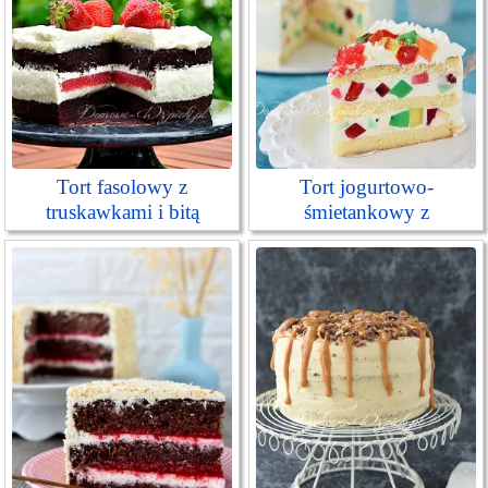
Tort fasolowy z
Tort jogurtowo-
truskawkami i bitą
śmietankowy z
śmietaną
galaretkami