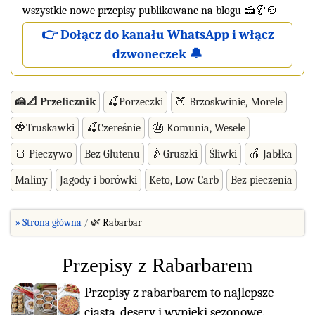
wszystkie nowe przepisy publikowane na blogu 🍰🥐🍲
👉 Dołącz do kanału WhatsApp i włącz
dzwoneczek 🔔
🍰📐 Przelicznik
🍒Porzeczki
🍑 Brzoskwinie, Morele
🍓Truskawki
🍒Czereśnie
🎂 Komunia, Wesele
🍞 Pieczywo
Bez Glutenu
🍐Gruszki
Śliwki
🍎 Jabłka
Maliny
Jagody i borówki
Keto, Low Carb
Bez pieczenia
» Strona główna
🌿 Rabarbar
Przepisy z Rabarbarem
Przepisy z rabarbarem to najlepsze
ciasta, desery i wypieki sezonowe.