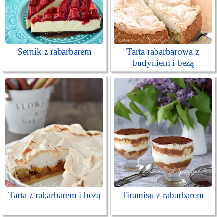
Sernik z rabarbarem
Tarta rabarbarowa z
budyniem i bezą
Tarta z rabarbarem i bezą
Tiramisu z rabarbarem