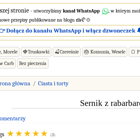
szej stronie
-
utworzyliśmy
kanał WhatsApp
, w którym moż
 nowe przepisy publikowane na blogu 🍰🥐🍲
👉 Dołącz do kanału WhatsApp i włącz dzwoneczek 
e, Morele
🍓Truskawki
🍒Czereśnie
🎂 Komunia, Wesele
🍞 P
ow Carb
Bez pieczenia
trona główna
Ciasta i torty
Sernik z rabarba
Komentarzy
gs
(3)