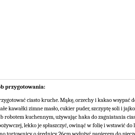
ób przygotowania:
rzygotować ciasto kruche. Mąkę, orzechy i kakao wsypać d
ałe kawałki zimne masło, cukier puder, szczyptę soli i jajk
ub robotem kuchennym, używając haka do zagniatania ciasta
pożywczej, lekko je spłaszczyć, owinąć w folię i wstawić do
no tortownicy o średnicy 26cm wyłożyć papierem do pieczen