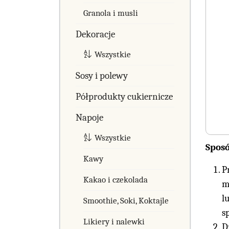
Granola i musli
Dekoracje
Wszystkie
Sosy i polewy
Półprodukty cukiernicze
Napoje
Wszystkie
Spos
Kawy
P
Kakao i czekolada
m
l
Smoothie, Soki, Koktajle
s
Likiery i nalewki
D