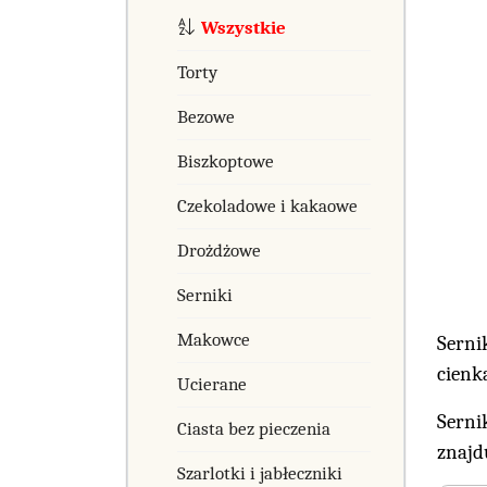
Wszystkie
Torty
Bezowe
Biszkoptowe
Czekoladowe i kakaowe
Drożdżowe
Serniki
Makowce
Serni
cienk
Ucierane
Serni
Ciasta bez pieczenia
znajd
Szarlotki i jabłeczniki