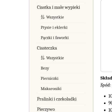
Ciastka i małe wypieki
Wszystkie
Ptysie i eklerki
Pączki i faworki
Ciasteczka
Wszystkie
Bezy
Skład
Pierniczki
Spód:
Makaroniki
1
Pralinki i czekoladki
9
Pieczywo
1