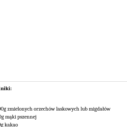
niki:
00g zmielonych orzechów laskowych lub migdałów
0g mąki pszennej
0g kakao