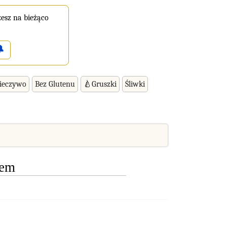
esz na bieżąco

ieczywo
Bez Glutenu
🍐Gruszki
Śliwki
rem