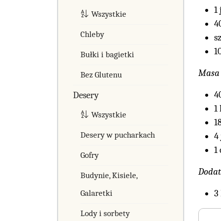
1 
Wszystkie
4
Chleby
s
1
Bułki i bagietki
Masa 
Bez Glutenu
4
Desery
1
Wszystkie
1
Desery w pucharkach
4
1
Gofry
Dodat
Budynie, Kisiele,
3
Galaretki
Lody i sorbety