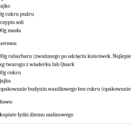
jajko
0g cukru pudru
zczypta soli
00g masła
serowa:
00g rabarbaru (zważonego po odcięciu końcówek. Najlepiej
 kg twarogu z wiaderka lub Quark
80g cukru
 jajka
 opakowanie budyniu waniliowego bez cukru (opakowanie
kowo:
 kopiate łyżki dżemu malinowego