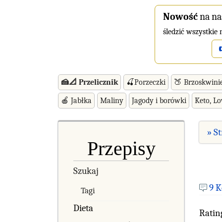
Nowość
na na
śledzić wszystkie
🍰📐 Przelicznik
🍒Porzeczki
🍑 Brzoskwini
🍎 Jabłka
Maliny
Jagody i borówki
Keto, L
» S
Przepisy
Szukaj
9 
Tagi
Dieta
Ratin