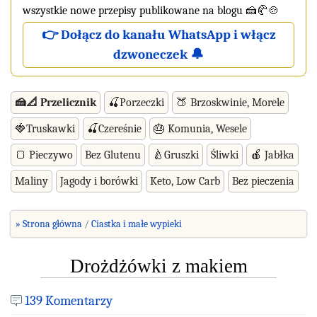
wszystkie nowe przepisy publikowane na blogu 🍰🥐🍲
👉 Dołącz do kanału WhatsApp i włącz
dzwoneczek 🔔
🍰📐 Przelicznik
🍒Porzeczki
🍑 Brzoskwinie, Morele
🍓Truskawki
🍒Czereśnie
🎂 Komunia, Wesele
🍞 Pieczywo
Bez Glutenu
🍐Gruszki
Śliwki
🍎 Jabłka
Maliny
Jagody i borówki
Keto, Low Carb
Bez pieczenia
» Strona główna
Ciastka i małe wypieki
Drożdżówki z makiem
139 Komentarzy