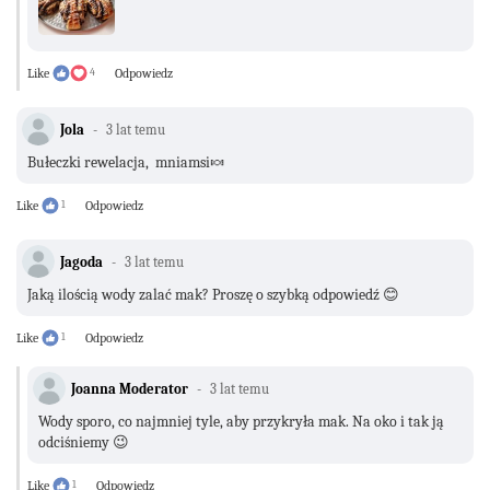
Like
4
Odpowiedz
Jola
3 lat temu
Bułeczki rewelacja, mniamsi🍬
Like
1
Odpowiedz
Jagoda
3 lat temu
Jaką ilością wody zalać mak? Proszę o szybką odpowiedź 😊
Like
1
Odpowiedz
Joanna Moderator
3 lat temu
Wody sporo, co najmniej tyle, aby przykryła mak. Na oko i tak ją
odciśniemy 😉
Like
1
Odpowiedz