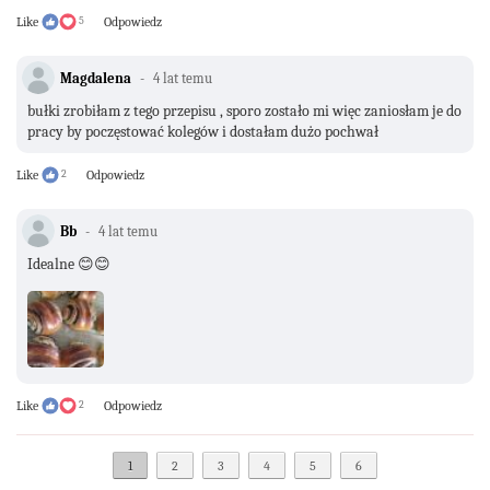
Like
5
Odpowiedz
Magdalena
4 lat temu
bułki zrobiłam z tego przepisu , sporo zostało mi więc zaniosłam je do
pracy by poczęstować kolegów i dostałam dużo pochwał
Like
2
Odpowiedz
Bb
4 lat temu
Idealne 😊😊
Like
2
Odpowiedz
1
2
3
4
5
6