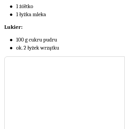
1 żółtko
1 łyżka mleka
Lukier:
100 g cukru pudru
ok. 2 łyżek wrzątku