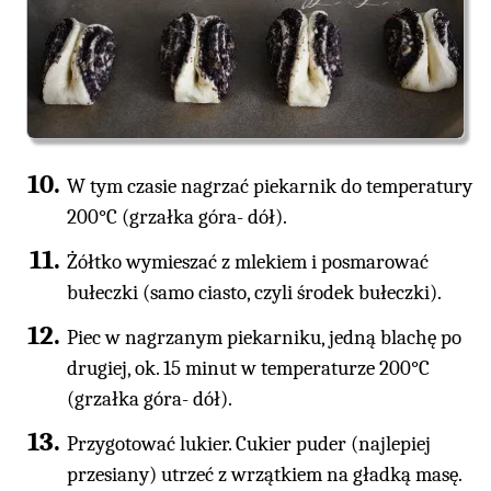
W tym czasie nagrzać piekarnik do temperatury
200°C (grzałka góra- dół).
Żółtko wymieszać z mlekiem i posmarować
bułeczki (samo ciasto, czyli środek bułeczki).
Piec w nagrzanym piekarniku, jedną blachę po
drugiej, ok. 15 minut w temperaturze 200°C
(grzałka góra- dół).
Przygotować lukier. Cukier puder (najlepiej
przesiany) utrzeć z wrzątkiem na gładką masę.