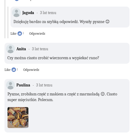
Jagoda
3 lat temu
Dziękuję bardzo za szybką odpowiedź. Wyszły pyszne 😊
Like
1
Odpowiedz
Anita
3 lat temu
Czy można ciasto zrobić wieczorem a wypiekać rano?
Like
1
Odpowiedz
Paulina
3 lat temu
Pyszne, zrobiłam część z makiem a część z marmoladą 😊. Ciasto
super mięciutkie. Polecam.