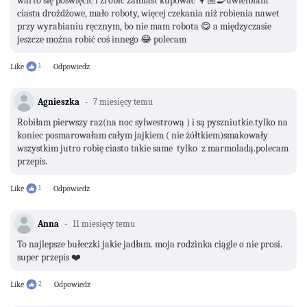
warto się poświęcić i zrobić zamiast kupować 👩🏼‍🍳uwielbiam
ciasta drożdżowe, mało roboty, więcej czekania niż robienia nawet
przy wyrabianiu ręcznym, bo nie mam robota 😋 a międzyczasie
jeszcze można robić coś innego 😂 polecam
Like
1
Odpowiedz
Agnieszka
7 miesięcy temu
Robiłam pierwszy raz(na noc sylwestrową ) i są pyszniutkie.tylko na
koniec posmarowałam całym jajkiem ( nie żółtkiem)smakowały
wszystkim jutro robię ciasto takie same tylko z marmoladą.polecam
przepis.
Like
1
Odpowiedz
Anna
11 miesięcy temu
To najlepsze bułeczki jakie jadłam. moja rodzinka ciągle o nie prosi.
super przepis ❤️
Like
2
Odpowiedz