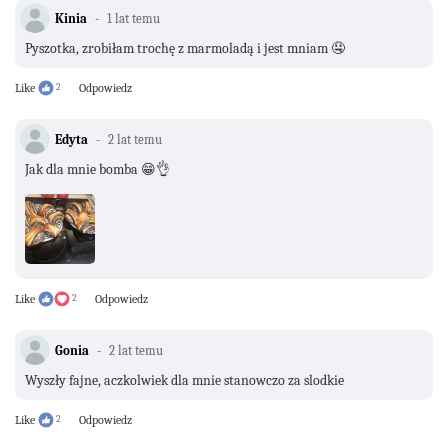
Kinia
1 lat temu
Pyszotka, zrobiłam trochę z marmoladą i jest mniam 🤤
Like
2
Odpowiedz
Edyta
2 lat temu
Jak dla mnie bomba 😁👌
Like
2
Odpowiedz
Gonia
2 lat temu
Wyszły fajne, aczkolwiek dla mnie stanowczo za slodkie
Like
2
Odpowiedz