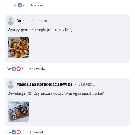
Like
2
Odpowiedz
Ania
3 lat temu
Wyszły pyszne,przepis jest super. Dzięki
Like
2
Odpowiedz
Magdalena Koruc-Maciejewska
3 lat temu
Rewelacja!!!!!!!Czy można dodać twaróg zamiast maku?
Like
3
Odpowiedz