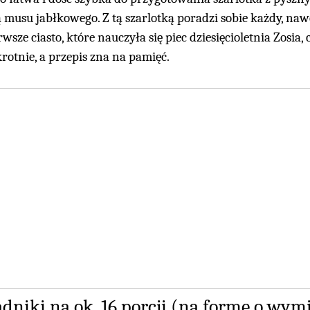
ią musu jabłkowego. Z tą szarlotką poradzi sobie każdy, na
rwsze ciasto, które nauczyła się piec dziesięcioletnia Zosia, 
rotnie, a przepis zna na pamięć.
adniki na ok. 16 porcji (na formę o wym