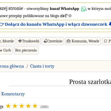
szej stronie
-
utworzyliśmy
kanał WhatsApp
, w którym moż
 nowe przepisy publikowane na blogu 🍰🥐🍲
👉 Dołącz do kanału WhatsApp i włącz dzwoneczek 
e, Morele
🍓Truskawki
🍒Czereśnie
🎂 Komunia, Wesele
🍞 P
ow Carb
Bez pieczenia
trona główna
Ciasta i torty
Prosta szarlotk
4 Komentarzy
gs
(2200)