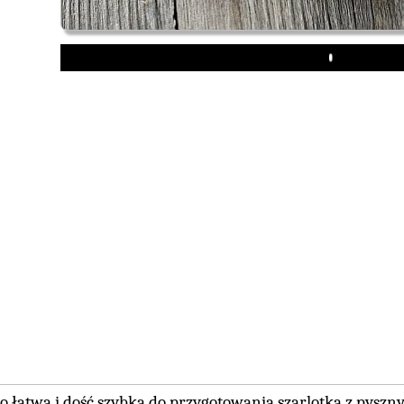
Play
o łatwa i dość szybka do przygotowania szarlotka z pysz