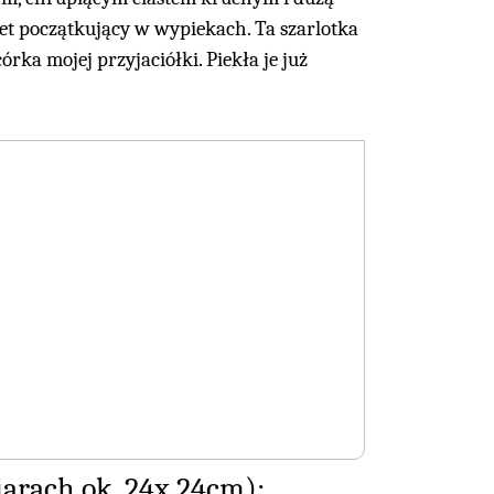
wet początkujący w wypiekach. Ta szarlotka
córka mojej przyjaciółki. Piekła je już
iarach ok. 24x 24cm):