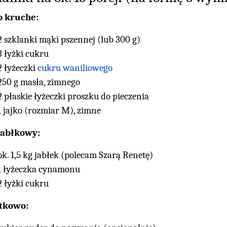
o kruche:
2 szklanki mąki pszennej (lub 300 g)
3 łyżki cukru
2 łyżeczki
cukru waniliowego
250 g masła, zimnego
2 płaskie łyżeczki proszku do pieczenia
1 jajko (rozmiar M), zimne
jabłkowy:
ok. 1,5 kg jabłek (polecam Szarą Renetę)
1 łyżeczka cynamonu
2 łyżki cukru
tkowo: