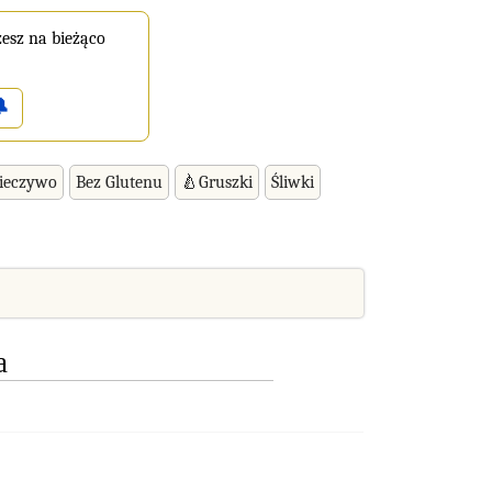
esz na bieżąco

ieczywo
Bez Glutenu
🍐Gruszki
Śliwki
a