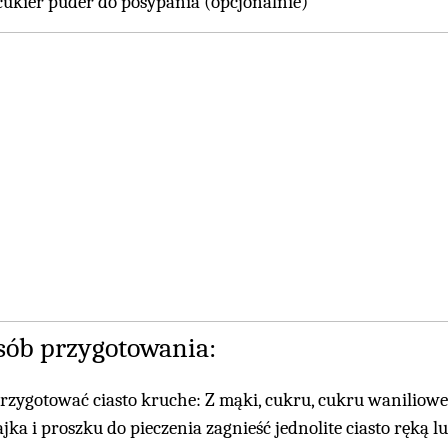
cukier puder do posypania (opcjonalnie)
sób przygotowania:
rzygotować ciasto kruche: Z mąki, cukru, cukru waniliow
ajka i proszku do pieczenia zagnieść jednolite ciasto ręk