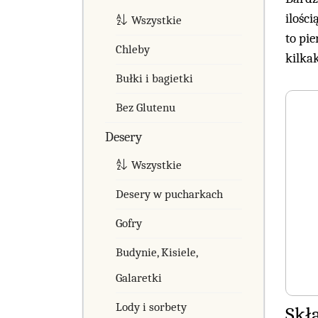
ilośc
Wszystkie
to pie
Chleby
kilkak
Bułki i bagietki
Bez Glutenu
Desery
Wszystkie
Desery w pucharkach
Gofry
Budynie, Kisiele,
Galaretki
Lody i sorbety
Skł