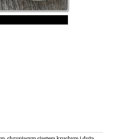
nym, chrupiącym ciastem kruchym i dużą