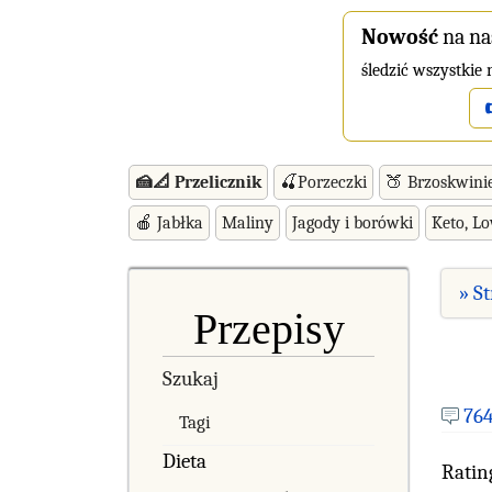
Nowość
na na
śledzić wszystkie
🍰📐 Przelicznik
🍒Porzeczki
🍑 Brzoskwini
🍎 Jabłka
Maliny
Jagody i borówki
Keto, L
» S
Przepisy
Szukaj
76
Tagi
Dieta
Ratin