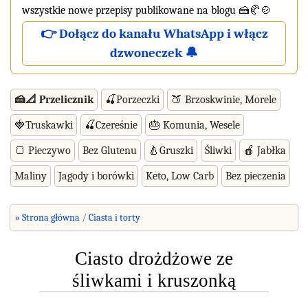
wszystkie nowe przepisy publikowane na blogu 🍰🥐🍲
👉 Dołącz do kanału WhatsApp i włącz
dzwoneczek 🔔
🍰📐 Przelicznik
🍒Porzeczki
🍑 Brzoskwinie, Morele
🍓Truskawki
🍒Czereśnie
🎂 Komunia, Wesele
🍞 Pieczywo
Bez Glutenu
🍐Gruszki
Śliwki
🍎 Jabłka
Maliny
Jagody i borówki
Keto, Low Carb
Bez pieczenia
» Strona główna
Ciasta i torty
Ciasto drożdżowe ze
śliwkami i kruszonką