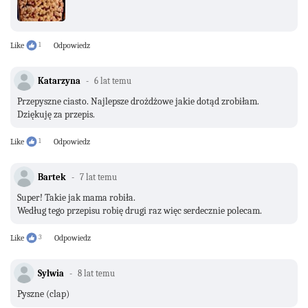
Like
1
Odpowiedz
Katarzyna
6 lat temu
Przepyszne ciasto. Najlepsze drożdżowe jakie dotąd zrobiłam.
Dziękuję za przepis.
Like
1
Odpowiedz
Bartek
7 lat temu
Super! Takie jak mama robiła.
Według tego przepisu robię drugi raz więc serdecznie polecam.
Like
3
Odpowiedz
Sylwia
8 lat temu
Pyszne (clap)