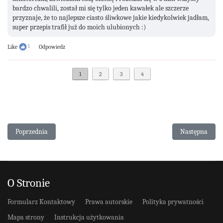
bardzo chwalili, został mi się tylko jeden kawałek ale szczerze
przyznaje, że to najlepsze ciasto śliwkowe jakie kiedykolwiek jadłam,
super przepis trafił już do moich ulubionych :)
Like
1
Odpowiedz
1
2
3
4
Poprzednia strona: Ciasto kokosowe z kremem jagodowym
Następna stron
Poprzednia
Następna
O Stronie
Formularz Kontaktowy
Prawa autorskie
Polityka prywatności
Mapa strony
Instrukcja użytkowania