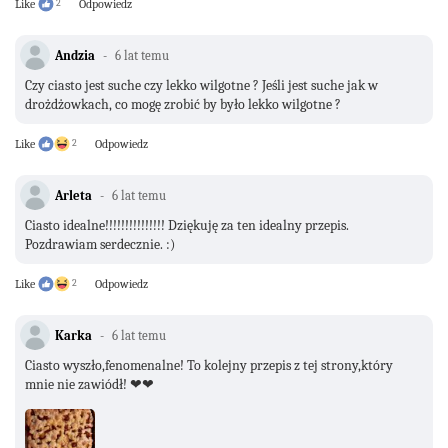
Like
2
Odpowiedz
Andzia
6 lat temu
Czy ciasto jest suche czy lekko wilgotne ? Jeśli jest suche jak w
drożdżowkach, co mogę zrobić by było lekko wilgotne ?
Like
2
Odpowiedz
Arleta
6 lat temu
Ciasto idealne!!!!!!!!!!!!!!! Dziękuję za ten idealny przepis.
Pozdrawiam serdecznie. :)
Like
2
Odpowiedz
Karka
6 lat temu
Ciasto wyszło,fenomenalne! To kolejny przepis z tej strony,który
mnie nie zawiódł! ❤❤