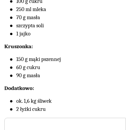
100 g cukru
250 ml mleka
70 g masła
szczypta soli
1 jajko
Kruszonka:
150 g mąki pszennej
60 g cukru
90 g masła
Dodatkowo:
ok. 1,6 kg śliwek
2 łyżki cukru