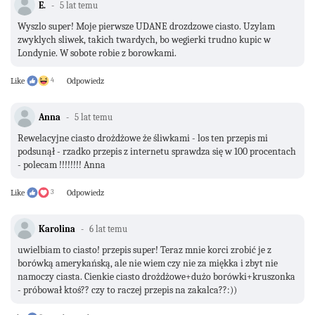
E.
5 lat temu
Wyszlo super! Moje pierwsze UDANE drozdzowe ciasto. Uzylam
zwyklych sliwek, takich twardych, bo wegierki trudno kupic w
Londynie. W sobote robie z borowkami.
Like
4
Odpowiedz
Anna
5 lat temu
Rewelacyjne ciasto drożdżowe że śliwkami - los ten przepis mi
podsunął - rzadko przepis z internetu sprawdza się w 100 procentach
- polecam !!!!!!!! Anna
Like
3
Odpowiedz
Karolina
6 lat temu
uwielbiam to ciasto! przepis super! Teraz mnie korci zrobić je z
borówką amerykańską, ale nie wiem czy nie za miękka i zbyt nie
namoczy ciasta. Cienkie ciasto drożdżowe+dużo borówki+kruszonka
- próbował ktoś?? czy to raczej przepis na zakalca??:))