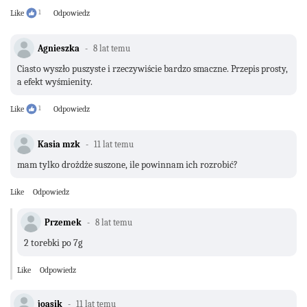
Like
1
Odpowiedz
Agnieszka
8 lat temu
Ciasto wyszło puszyste i rzeczywiście bardzo smaczne. Przepis prosty,
a efekt wyśmienity.
Like
1
Odpowiedz
Kasia mzk
11 lat temu
mam tylko drożdże suszone, ile powinnam ich rozrobić?
Like
Odpowiedz
Przemek
8 lat temu
2 torebki po 7g
Like
Odpowiedz
joasik
11 lat temu