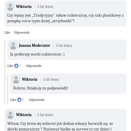
Wiktoria
5 lat temu
Czy lepszy jest ,,Tradycyjny" rękaw cukierniczy, czy taki plastikowy z
pompką coś w typie dużej ,,strzykawki"?
Like
Odpowiedz
Joanna Moderator
5 lat temu
Ja preferuję worki cukiernicze :)
Like
3
Odpowiedz
Wiktoria
5 lat temu
Dobrze. Dziękuję za podpowiedź!
Like
2
Odpowiedz
Wiktoria
5 lat temu
Witam. Czy krem się zabarwi jak dodam własny barwnik np. ze
skórki pomarańczy ? Ponieważ białka są surowe to czy dzieci i