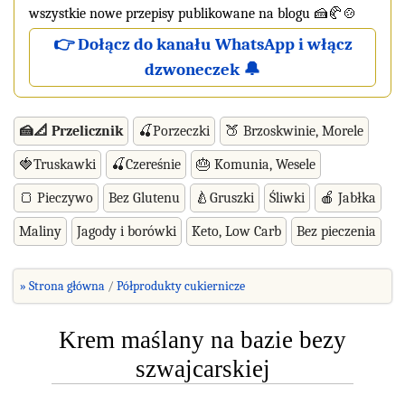
wszystkie nowe przepisy publikowane na blogu 🍰🥐🍲
👉 Dołącz do kanału WhatsApp i włącz
dzwoneczek 🔔
🍰📐 Przelicznik
🍒Porzeczki
🍑 Brzoskwinie, Morele
🍓Truskawki
🍒Czereśnie
🎂 Komunia, Wesele
🍞 Pieczywo
Bez Glutenu
🍐Gruszki
Śliwki
🍎 Jabłka
Maliny
Jagody i borówki
Keto, Low Carb
Bez pieczenia
» Strona główna
Półprodukty cukiernicze
Krem maślany na bazie bezy
szwajcarskiej