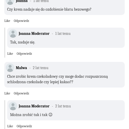
Joanna
1 lat temu
Czy krem nadaje się do ozdobienie blatu bezowego?
Like
Odpowiedz
Joanna Moderator
1 lat temu
Tak, nadaje się.
Like
Odpowiedz
Malwa
2 lat temu
Chce zrobic krem czekoladowy czy moge dodac rozpuszczoną
schlodzona czekolade czy lepiej kakao??
Like
Odpowiedz
Joanna Moderator
2 lat temu
Można zrobić tak i tak 😉
Like
Odpowiedz