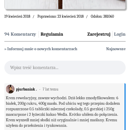
19 kwiecień 2018
Poprawiono: 23 kwiecień 2018
Odsłon: 381060
94 Komentarzy
Regulamin
Zarejestruj
Login
» Informuj mnie o nowych komentarzach
Najnowsze
Wpisz treść komentarza...
pjurbaniak .
7 lat temu
Krem rewelacyjny, zawsze wychodzi. Dziś lekko zmodyfikowałem: 6
białek, 200g cukru, 400g masła. Pod ubiciu wg tego przepisu dodałem
rozpuszczone 0.5 tabliczki mlecznej czekolady, 0.5 gorzkiej i 250g
mascarpone i 2 łyżeczki kakao Wedla. Krótko ubiłem do połączenia.
Krem wyszedł mniej słodki niż oryginalnie i mniej maślany. Kremu
użyłem do przełożenia i tynkowania.