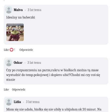
Malva
3 lat temu
Idealny na babeczki
Like
1
Odpowiedz
Oskar
3 lat temu
Czy po rozpuszczeniu na parze,cukru w białkach można tą mase
wystudzić do temp.pokojowej i dopiero ubić?Chodzi mi czy coś się
stanie
Like
Odpowiedz
Lidia
3 lat temu
Masa się nie udała, białka się nie ubiły a ubijałam ok 20 minut. Na