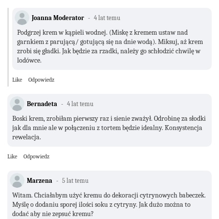
Joanna Moderator
4 lat temu
Podgrzej krem w kąpieli wodnej. (Miskę z kremem ustaw nad
garnkiem z parującą/ gotującą się na dnie wodą). Miksuj, aż krem
zrobi się gładki. Jak będzie za rzadki, należy go schłodzić chwilę w
lodówce.
Like
Odpowiedz
Bernadeta
4 lat temu
Boski krem, zrobiłam pierwszy raz i sienie zważył. Odrobinę za słodki
jak dla mnie ale w połączeniu z tortem będzie idealny. Konsystencja
rewelacja.
Like
Odpowiedz
Marzena
5 lat temu
Witam. Chciałabym użyć kremu do dekoracji cytrynowych babeczek.
Myślę o dodaniu sporej ilości soku z cytryny. Jak dużo można to
dodać aby nie zepsuć kremu?