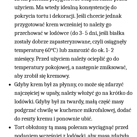
użyciem. Ma wtedy idealną konsystencję do
pokrycia tortu i dekoracji. Jeśli chcecie jednak
przygotować krem wcześniej to należy go
przechować w lodówce (do 3- 5 dni, jeśli białka
zostały dobrze zapasteryzowane, czyli osiągnęły
temperaturę 60°C) lub zamrozić do ok. 1- 2
miesięcy. Przed użyciem należy ocieplić go do
temperatury pokojowej, a następnie zmiksować,
aby zrobił się kremowy.
Gdyby krem był za płynny, co może się zdarzyć
najczęściej w upały, należy włożyć go na krótko do
lodówki. Gdyby był za twardy, małą część masy
podgrzać chwilę w kuchence mikrofalowej, dodać
do reszty kremu i ponownie ubić.
Tort obłożony tą masą polecam wyciągnąć przed
podaniem wcześniej z lodówki, aby masa zdążyła