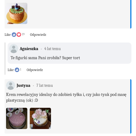
Like
19
Odpowiedz
Agnieszka
4 lat temu
Te figurki sama Pani zrobiła? Super tort
Like
1
Odpowiedz
Justyna
7 lat temu
Krem rewelacyjny idealny do zdobień tyłka i, czy jako tynk pod masę
plastyczną (ok) :D