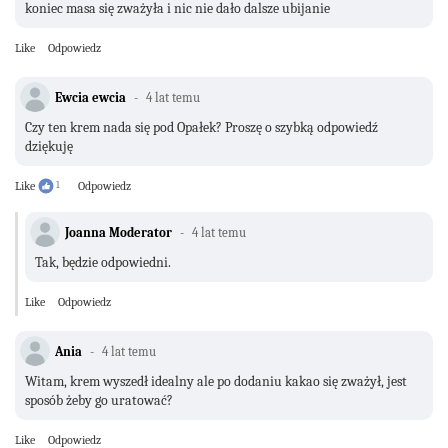
koniec masa się zważyła i nic nie dało dalsze ubijanie
Like
Odpowiedz
Ewcia ewcia
4 lat temu
Czy ten krem nada się pod Opałek? Proszę o szybką odpowiedź
dziękuję
Like
1
Odpowiedz
Joanna Moderator
4 lat temu
Tak, będzie odpowiedni.
Like
Odpowiedz
Ania
4 lat temu
Witam, krem wyszedł idealny ale po dodaniu kakao się zważył, jest
sposób żeby go uratować?
Like
Odpowiedz