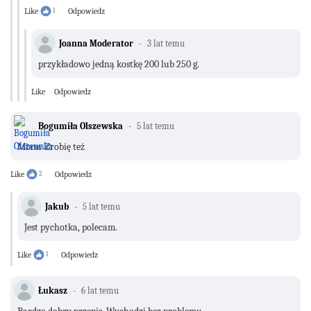
Like
1
Odpowiedz
Joanna Moderator
3 lat temu
przykładowo jedną kostkę 200 lub 250 g.
Like
Odpowiedz
Bogumiła Olszewska
5 lat temu
Miam .Zrobię też
Like
2
Odpowiedz
Jakub
5 lat temu
Jest pychotka, polecam.
Like
1
Odpowiedz
Łukasz
6 lat temu