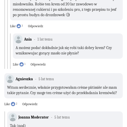
miodownika. Robie ten krem od 20 lar zawodowo w
renomowanej cukierni i po szkoleniu pro, z tego przepisu to jesf
po prostu budyn do drozdzowek 🧐
Like
3
Odpowiedz
Ania
1 lat temu
A możesz podać dokładnie jak się robi taki dobry krem? Czy
wmiksowujac gorący masło nie płynie?
Like
1
Odpowiedz
Agnieszka
5 lat temu
Witam serdecznie, właśnie przygotowałam crème pâtissièr ale mam
takie pytanie. Czy moge ten crėme użyć do przekładania kremówki?
Like
2
Odpowiedz
Joanna Moderator
5 lat temu
Tak (nod)