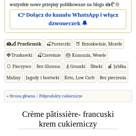
wszystkie nowe przepisy publikowane na blogu 🍰🥐🍲
👉 Dołącz do kanału WhatsApp i włącz
dzwoneczek 🔔
🍰📐 Przelicznik
🍒Porzeczki
🍑 Brzoskwinie, Morele
🍓Truskawki
🍒Czereśnie
🎂 Komunia, Wesele
🍞 Pieczywo
Bez Glutenu
🍐Gruszki
Śliwki
🍎 Jabłka
Maliny
Jagody i borówki
Keto, Low Carb
Bez pieczenia
» Strona główna
Półprodukty cukiernicze
Crème pâtissière- francuski
krem cukierniczy