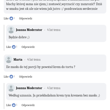
blachy której sama nie zjem;) zostawić,wyrzucić czy zamrozić? Dziś
w smaku jest ok ale nie wiem jak jutro :/ pozdrawiam serdecznie
Like
1
Odpowiedz
Joanna Moderator
4 lat temu
Będzie dobre ;)
Like
1
Odpowiedz
Marta
4 lat temu
Ile masła do tej porcji by powstał krem do tortu ?
Like
1
Odpowiedz
Joanna Moderator
4 lat temu
Według uznania. Ja przekładałam krem tym kremem bez masła ;)
Like
1
Odpowiedz