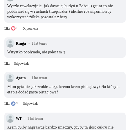
Wyszło rewelacyjnie, jak dawniej budyń u Babci :) grunt to nie
poddawać się w ruchach trzepaczka;) idealne rozwiązanie aby
wykorzystać żółtka pozostałe z bezy
Like
1
Odpowiedz
Kinga
1 lat temu
Wszystko popłynęło, nie polecam :(
Like
Odpowiedz
Agata
1 lat temu
Mam pytanie, jak zrobić z tego kremu krem pistacjowy? Na którym
etapie dodać pastę pistacjową?
Like
3
Odpowiedz
WT
1 lat temu
Krem byłby naprawdę bardzo smaczny, gdyby ta ilość cukru nie