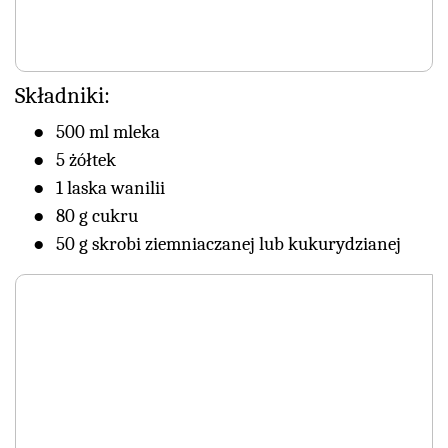
Składniki:
500 ml mleka
5 żółtek
1 laska wanilii
80 g cukru
50 g skrobi ziemniaczanej lub kukurydzianej