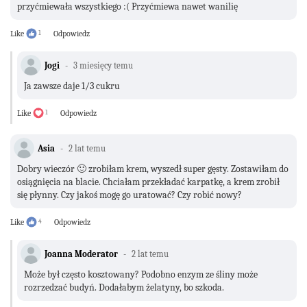
przyćmiewała wszystkiego :( Przyćmiewa nawet wanilię
Like
1
Odpowiedz
Jogi
3 miesięcy temu
Ja zawsze daje 1/3 cukru
Like
1
Odpowiedz
Asia
2 lat temu
Dobry wieczór 🙂 zrobiłam krem, wyszedł super gęsty. Zostawiłam do
osiągnięcia na blacie. Chciałam przekładać karpatkę, a krem zrobił
się płynny. Czy jakoś mogę go uratować? Czy robić nowy?
Like
4
Odpowiedz
Joanna Moderator
2 lat temu
Może był często kosztowany? Podobno enzym ze śliny może
rozrzedzać budyń. Dodałabym żelatyny, bo szkoda.