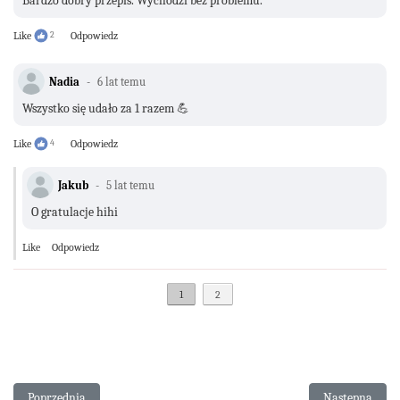
Bardzo dobry przepis. Wychodzi bez problemu.
Like
2
Odpowiedz
Nadia
6 lat temu
Wszystko się udało za 1 razem 💪
Like
4
Odpowiedz
Jakub
5 lat temu
O gratulacje hihi
Like
Odpowiedz
1
2
Poprzednia strona: Krem maślany na bazie bezy szwajcarskiej
Następna stro
Poprzednia
Następna