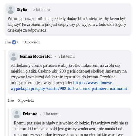
Otylia
5 lat temu
Witam, proszę o informacje kiedy dodac bita śmietanę aby krem był
lżejszy? Po zrobieniu jak jest ciepły czy po wyjęciu z lodówki? Z góry
dziękuje za odpowiedz
Like
1
Odpowiedz
Joanna Moderator
5 lat temu
Schłodzony creme patissiere ubij krótko mikserem, aż zrobi się
miękki i gładki. Osobno ubij 200 g schłodzonej słodkiej śmietany na
sztywno i wmieszaj delikatnie szpatułką do kremu. Przykład
takiego kremu jest w tym przepisie:
https://www.domowe-
wypieki.pl/przepisy/ciasta/982-tort-z-creme-patissiere-malinami
Like
Odpowiedz
Evianne
1 lat temu
Kremu patissierie nigdy nie wolno chlodzic. Prawdziwy robi sie ze
smietanki i mleka, a poki jest goracy wmksowuje sie maslo i od
razu nalezy wykladac jeszcze goracy np na cieniutkie warstwy