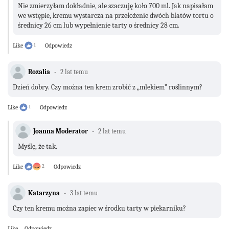
Nie zmierzyłam dokładnie, ale szaczuję koło 700 ml. Jak napisałam
we wstępie, kremu wystarcza na przełożenie dwóch blatów tortu o
średnicy 26 cm lub wypełnienie tarty o średnicy 28 cm.
Like
1
Odpowiedz
Rozalia
2 lat temu
Dzień dobry. Czy można ten krem zrobić z „mlekiem” roślinnym?
Like
1
Odpowiedz
Joanna Moderator
2 lat temu
Myślę, że tak.
Like
2
Odpowiedz
Katarzyna
3 lat temu
Czy ten kremu można zapiec w środku tarty w piekarniku?
Like
Odpowiedz