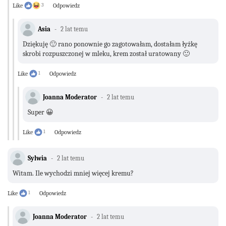
Like
3
Odpowiedz
Asia
2 lat temu
Dziękuję 🙂 rano ponownie go zagotowałam, dostałam łyżkę
skrobi rozpuszczonej w mleku, krem został uratowany 🙂
Like
1
Odpowiedz
Joanna Moderator
2 lat temu
Super 😀
Like
1
Odpowiedz
Sylwia
2 lat temu
Witam. Ile wychodzi mniej więcej kremu?
Like
1
Odpowiedz
Joanna Moderator
2 lat temu