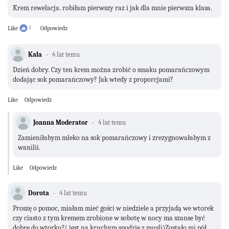
Krem rewelacja. robiłam pierwszy raz i jak dla mnie pierwsza klasa.
Like
2
Odpowiedz
Kala
4 lat temu
Dzień dobry. Czy ten krem można zrobić o smaku pomarańczowym
dodając sok pomarańczowy? Jak wtedy z proporcjami?
Like
Odpowiedz
Joanna Moderator
4 lat temu
Zamieniłabym mleko na sok pomarańczowy i zrezygnowałabym z
wanilii.
Like
Odpowiedz
Dorota
4 lat temu
Proszę o pomoc, miałam mieć gości w niedziele a przyjadą we wtorek
czy ciasto z tym kremem zrobione w sobotę w nocy ma szanse być
dobre do wtorku?( jest na kruchym spodzie z musli)Zostało mi pół