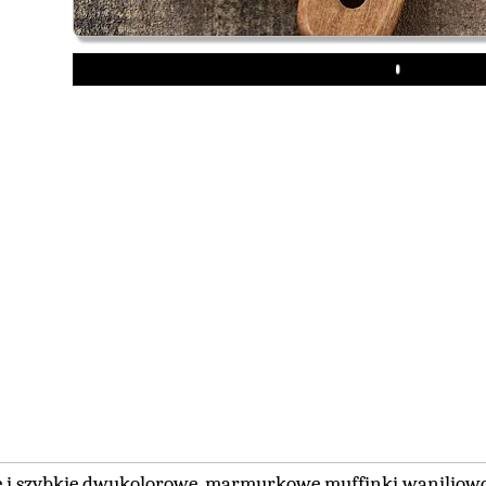
Play
e i szybkie dwukolorowe, marmurkowe muffinki waniliowo