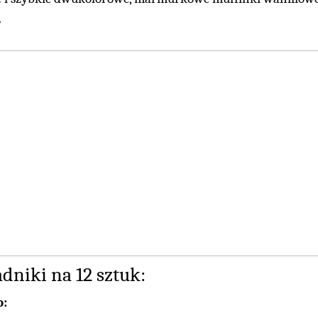
.
dniki na 12 sztuk:
o: