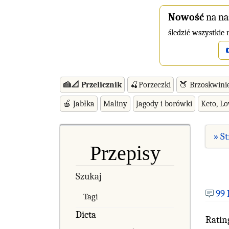
Nowość
na na
śledzić wszystkie
🍰📐 Przelicznik
🍒Porzeczki
🍑 Brzoskwini
🍎 Jabłka
Maliny
Jagody i borówki
Keto, L
» S
Przepisy
Szukaj
99
Tagi
Dieta
Ratin