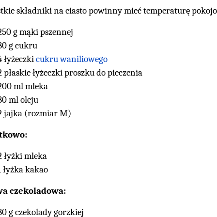
tkie składniki na ciasto powinny mieć temperaturę pokoj
250 g mąki pszennej
80 g cukru
4 łyżeczki
cukru waniliowego
2 płaskie łyżeczki proszku do pieczenia
200 ml mleka
80 ml oleju
2 jajka (rozmiar M)
tkowo:
2 łyżki mleka
1 łyżka kakao
wa czekoladowa:
80 g czekolady gorzkiej