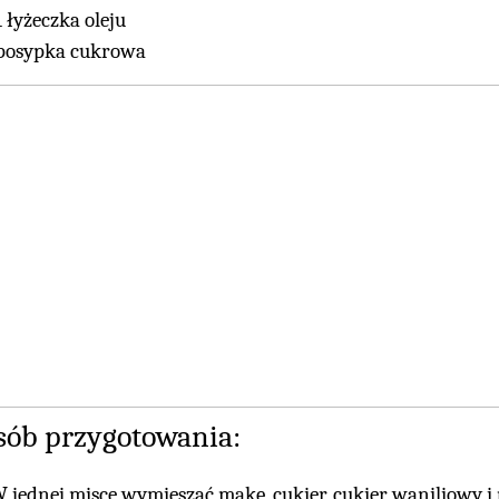
1 łyżeczka oleju
posypka cukrowa
sób przygotowania:
 jednej misce wymieszać mąkę, cukier, cukier waniliowy i 