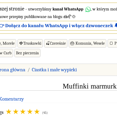
szej stronie
-
utworzyliśmy
kanał WhatsApp
, w którym moż
 nowe przepisy publikowane na blogu 🍰🥐🍲
👉 Dołącz do kanału WhatsApp i włącz dzwoneczek 
e, Morele
🍓Truskawki
🍒Czereśnie
🎂 Komunia, Wesele
🍞 P
ow Carb
Bez pieczenia
trona główna
Ciastka i małe wypieki
Muffinki marmur
 Komentarzy
gs
(45)