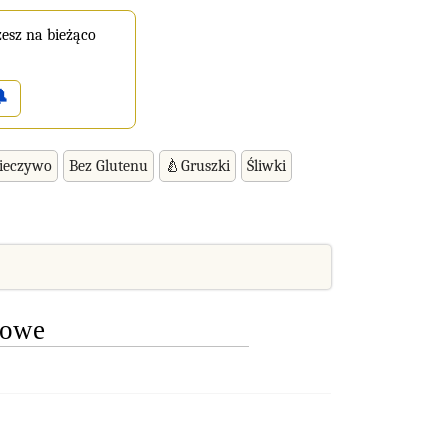
esz na bieżąco

ieczywo
Bez Glutenu
🍐Gruszki
Śliwki
kowe