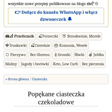
wszystkie nowe przepisy publikowane na blogu 🍰🥐🍲
👉 Dołącz do kanału WhatsApp i włącz
dzwoneczek 🔔
🍰📐 Przelicznik
🍒Porzeczki
🍑 Brzoskwinie, Morele
🍓Truskawki
🍒Czereśnie
🎂 Komunia, Wesele
🍞 Pieczywo
Bez Glutenu
🍐Gruszki
Śliwki
🍎 Jabłka
Maliny
Jagody i borówki
Keto, Low Carb
Bez pieczenia
» Strona główna
Ciasteczka
Popękane ciasteczka
czekoladowe