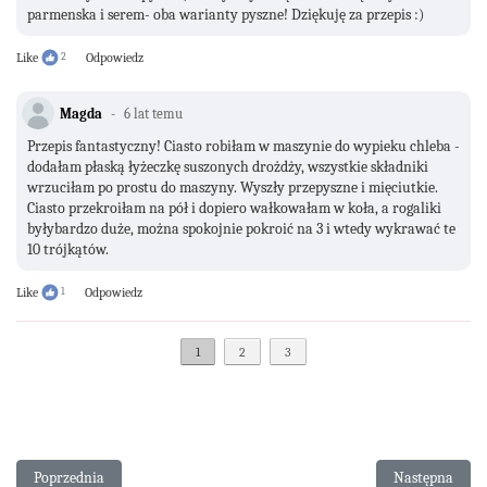
parmenska i serem- oba warianty pyszne! Dziękuję za przepis :)
Like
2
Odpowiedz
Magda
6 lat temu
Przepis fantastyczny! Ciasto robiłam w maszynie do wypieku chleba -
dodałam płaską łyżeczkę suszonych drożdży, wszystkie składniki
wrzuciłam po prostu do maszyny. Wyszły przepyszne i mięciutkie.
Ciasto przekroiłam na pół i dopiero wałkowałam w koła, a rogaliki
byłybardzo duże, można spokojnie pokroić na 3 i wtedy wykrawać te
10 trójkątów.
Like
1
Odpowiedz
1
2
3
Poprzednia strona: Muffinki w skorupkach
Następna stro
Poprzednia
Następna