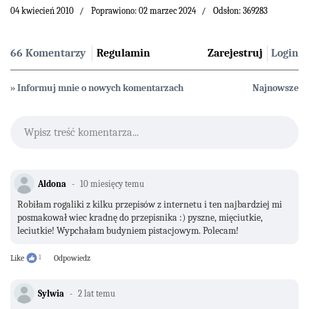
04 kwiecień 2010
Poprawiono: 02 marzec 2024
Odsłon: 369283
66 Komentarzy
Regulamin
Zarejestruj
Login
» Informuj mnie o nowych komentarzach
Najnowsze
Wpisz treść komentarza...
Aldona
10 miesięcy temu
Robiłam rogaliki z kilku przepisów z internetu i ten najbardziej mi
posmakował wiec kradnę do przepisnika :) pyszne, mięciutkie,
leciutkie! Wypchałam budyniem pistacjowym. Polecam!
Like
1
Odpowiedz
Sylwia
2 lat temu