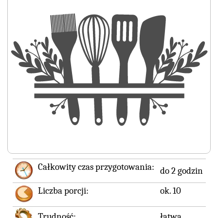
Całkowity czas przygotowania:
do 2 godzin
Liczba porcji:
ok. 10
Trudność:
łatwa