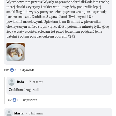
Wypróbowałam przepis! Wyszły naprawdę dobre! 😍Dodałam trochę
tartej skórki z cytryny i cukier waniliowy żeby podkreślić lepiej
smak! Rogaliki wyszły puszyste i chrupiące na zewnątrz, naprawdę
bardzo smaczne. Zrobiłam 8 z powidłami śliwkowymi i 8 z
powidłami morelowymi. Upiekłam je na 15 minut w piekarniku
elektrycznym na 190 stopni (tylko dół) a potem na minutę tylko górę
żeby wyszły złociste. Polecam też przed jedzeniem podgrzać je na
patelni i potem posypać cukrem pudrem. 😋😋
Like
2
Odpowiedz
Róża
2 lat temu
Zrobiłam drugi raz!!
Like
3
Odpowiedz
Marta
3 lat temu