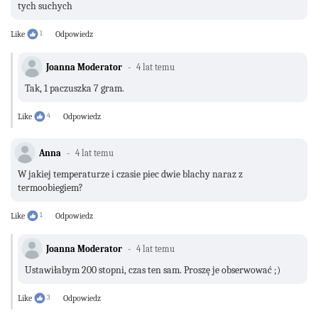
tych suchych
Like
1
Odpowiedz
Joanna Moderator
4 lat temu
Tak, 1 paczuszka 7 gram.
Like
4
Odpowiedz
Anna
4 lat temu
W jakiej temperaturze i czasie piec dwie blachy naraz z
termoobiegiem?
Like
1
Odpowiedz
Joanna Moderator
4 lat temu
Ustawiłabym 200 stopni, czas ten sam. Proszę je obserwować ;)
Like
3
Odpowiedz