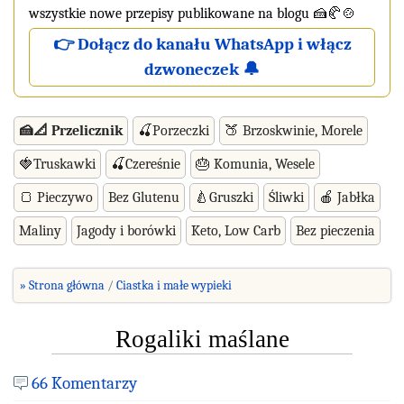
wszystkie nowe przepisy publikowane na blogu 🍰🥐🍲
👉 Dołącz do kanału WhatsApp i włącz
dzwoneczek 🔔
🍰📐 Przelicznik
🍒Porzeczki
🍑 Brzoskwinie, Morele
🍓Truskawki
🍒Czereśnie
🎂 Komunia, Wesele
🍞 Pieczywo
Bez Glutenu
🍐Gruszki
Śliwki
🍎 Jabłka
Maliny
Jagody i borówki
Keto, Low Carb
Bez pieczenia
» Strona główna
Ciastka i małe wypieki
Rogaliki maślane
66 Komentarzy