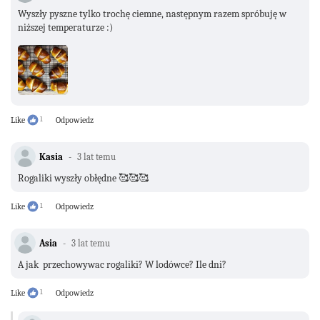
Wyszły pyszne tylko trochę ciemne, następnym razem spróbuję w
niższej temperaturze :)
Like
1
Odpowiedz
Kasia
3 lat temu
Rogaliki wyszły obłędne 🥰🥰🥰
Like
1
Odpowiedz
Asia
3 lat temu
A jak przechowywac rogaliki? W lodówce? Ile dni?
Like
1
Odpowiedz