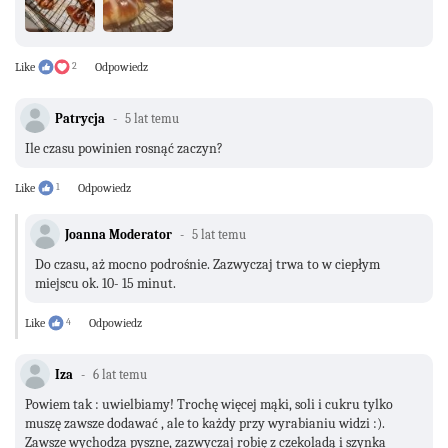
Like
2
Odpowiedz
Patrycja
5 lat temu
Ile czasu powinien rosnąć zaczyn?
Like
1
Odpowiedz
Joanna Moderator
5 lat temu
Do czasu, aż mocno podrośnie. Zazwyczaj trwa to w ciepłym
miejscu ok. 10- 15 minut.
Like
4
Odpowiedz
Iza
6 lat temu
Powiem tak : uwielbiamy! Trochę więcej mąki, soli i cukru tylko
muszę zawsze dodawać , ale to każdy przy wyrabianiu widzi :).
Zawsze wychodza pyszne, zazwyczaj robię z czekoladą i szynka