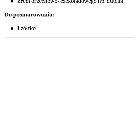
krem orzechowo- czekoladowego np. nutella
Do posmarowania:
1 żółtko