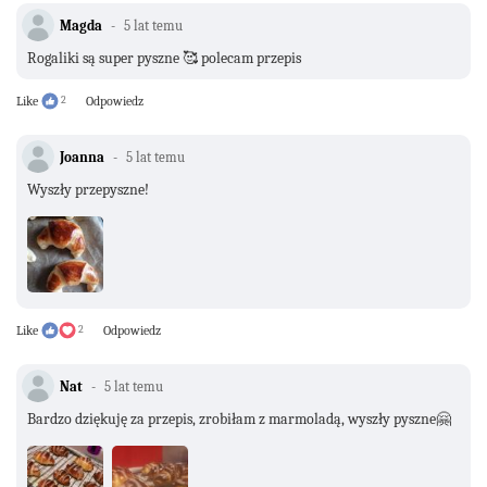
Magda
5 lat temu
Rogaliki są super pyszne 🥰 polecam przepis
Like
2
Odpowiedz
Joanna
5 lat temu
Wyszły przepyszne!
Like
2
Odpowiedz
Nat
5 lat temu
Bardzo dziękuję za przepis, zrobiłam z marmoladą, wyszły pyszne🤗