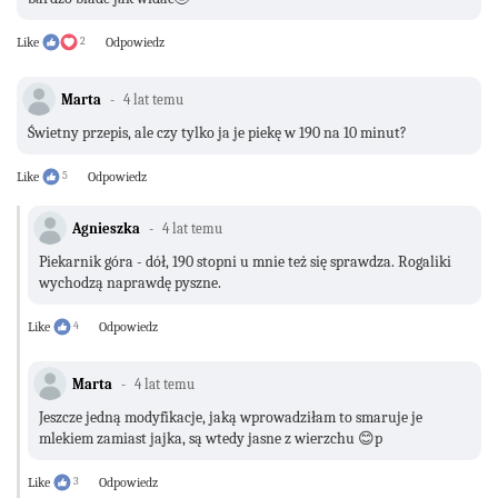
Like
2
Odpowiedz
Marta
4 lat temu
Świetny przepis, ale czy tylko ja je piekę w 190 na 10 minut?
Like
5
Odpowiedz
Agnieszka
4 lat temu
Piekarnik góra - dół, 190 stopni u mnie też się sprawdza. Rogaliki
wychodzą naprawdę pyszne.
Like
4
Odpowiedz
Marta
4 lat temu
Jeszcze jedną modyfikacje, jaką wprowadziłam to smaruje je
mlekiem zamiast jajka, są wtedy jasne z wierzchu 😊p
Like
3
Odpowiedz