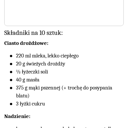
Składniki na 10 sztuk:
Ciasto drożdżowe:
220 ml mleka, lekko ciepłego
20 g świeżych drożdży
½ łyżeczki soli
40 g masła
375 g mąki pszennej (+ trochę do posypania
blatu)
3 łyżki cukru
Nadzienie: