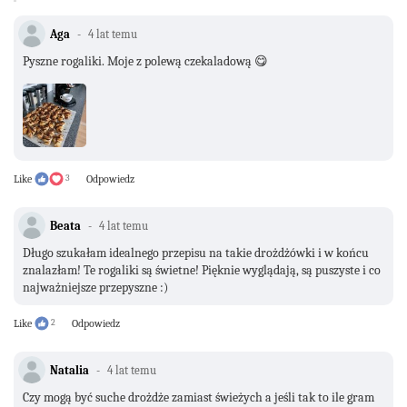
Aga
4 lat temu
Pyszne rogaliki. Moje z polewą czekaladową 😋
Like
3
Odpowiedz
Beata
4 lat temu
Długo szukałam idealnego przepisu na takie drożdżówki i w końcu
znalazłam! Te rogaliki są świetne! Pięknie wyglądają, są puszyste i co
najważniejsze przepyszne :)
Like
2
Odpowiedz
Natalia
4 lat temu
Czy mogą być suche drożdże zamiast świeżych a jeśli tak to ile gram