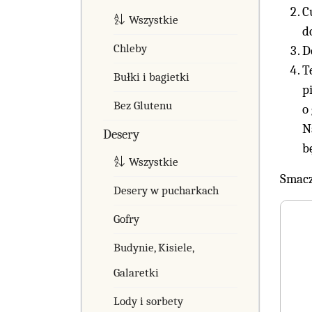
C
Wszystkie
d
Chleby
D
T
Bułki i bagietki
p
Bez Glutenu
o
N
Desery
b
Wszystkie
Smacz
Desery w pucharkach
Gofry
Budynie, Kisiele,
Galaretki
Lody i sorbety