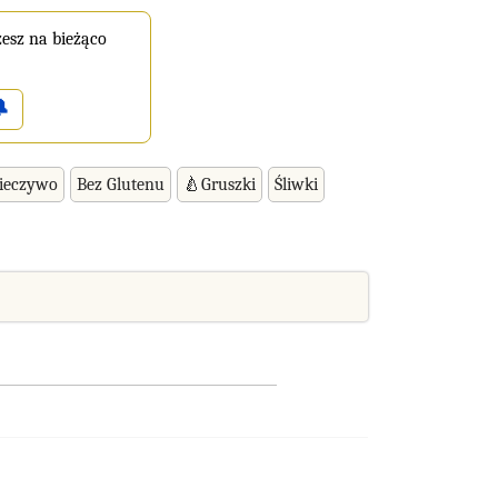
esz na bieżąco

ieczywo
Bez Glutenu
🍐Gruszki
Śliwki