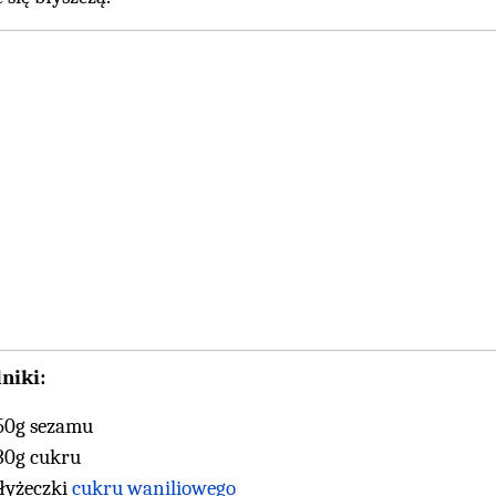
niki:
50g sezamu
30g cukru
 łyżeczki
cukru waniliowego