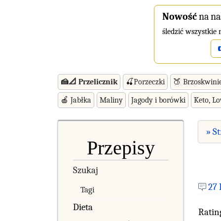
Nowość
na na
śledzić wszystkie
🍰📐 Przelicznik
🍒Porzeczki
🍑 Brzoskwini
🍎 Jabłka
Maliny
Jagody i borówki
Keto, L
» S
Przepisy
Szukaj
27
Tagi
Dieta
Ratin