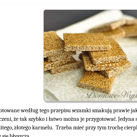
otowane według tego przepisu sezamki smakują prawie jak
czeni, że tak szybko i łatwo można je przygotować. Jedyna 
litego, złotego karmelu. Trzeba mieć przy tym trochę cier
 się błyszczą.