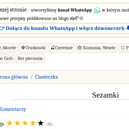
szej stronie
-
utworzyliśmy
kanał WhatsApp
, w którym moż
 nowe przepisy publikowane na blogu 🍰🥐🍲
👉 Dołącz do kanału WhatsApp i włącz dzwoneczek 
e, Morele
🍓Truskawki
🍒Czereśnie
🎂 Komunia, Wesele
🍞 P
ow Carb
Bez pieczenia
trona główna
Ciasteczka
Sezamki
 Komentarzy
gs
(35)