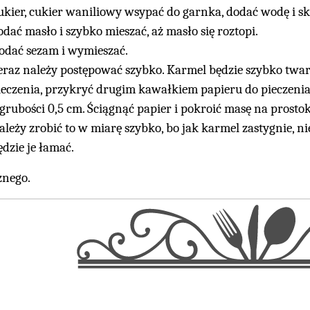
ukier, cukier waniliowy wsypać do garnka, dodać wodę i s
odać masło i szybko mieszać, aż masło się roztopi.
odać sezam i wymieszać.
eraz należy postępować szybko. Karmel będzie szybko twa
ieczenia, przykryć drugim kawałkiem papieru do pieczenia
 grubości 0,5 cm. Ściągnąć papier i pokroić masę na prosto
ależy zrobić to w miarę szybko, bo jak karmel zastygnie, n
ędzie je łamać.
nego.