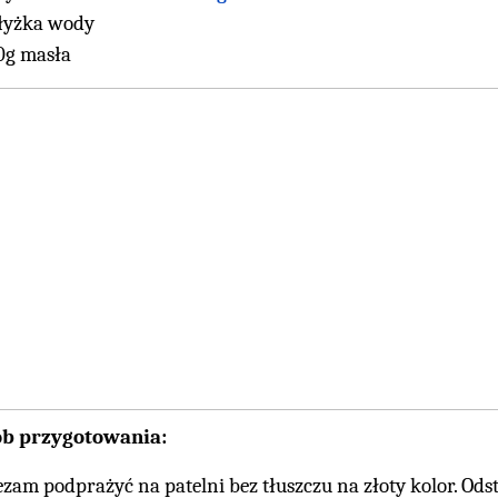
 łyżka wody
0g masła
ób przygotowania:
ezam podprażyć na patelni bez tłuszczu na złoty kolor. Ods