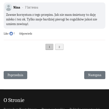
Nina
7 lat temu
Zawsze korzystam z tego przepisu. Jak nie mam śmietany to daję
mleko i tez ok. Tylko moje bardziej pierogi bo rogalików jakoś nie
umiem zawinąć.
Like
2
Odpowiedz
1
2
Poprzednia strona: Kruche ślimaczki cynamonowe
Następna stron
Poprzednia
Następna
O Stronie