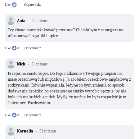
Like
1
Odpowiedz
Ania
3 lat temu
Czy ciasto może leżakować przez noc? Chciałabym z samego rana
uforomować rogaliki i upiec.
Like
2
Odpowiedz
Nick
5 lat temu
Przepis na ciasto super. Do tego nadzienie z Twojego przepisu na
masę orzechową lub migdałową. Ja zrobiłem orzechowo-migdałową z
rodzynkami. Równie wspaniała. Jedyne co bym zmienił, to sposób
dodawania drożdży, bo rozkruszone ciężko wyrobić ręcznie, by nie
było ich malutkich grudek. Myślę, że można by było rozpuścić je w
śmietance. Pozdrawiam.
Like
2
Odpowiedz
Kornelia
5 lat temu