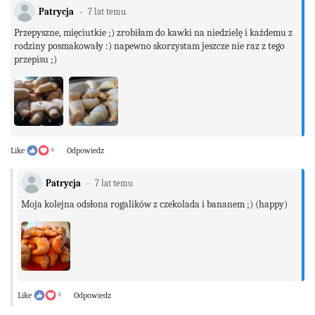
Patrycja
7 lat temu
Przepyszne, mięciutkie ;) zrobiłam do kawki na niedzielę i każdemu z
rodziny posmakowały :) napewno skorzystam jeszcze nie raz z tego
przepisu ;)
Like
4
Odpowiedz
Patrycja
7 lat temu
Moja kolejna odsłona rogalików z czekolada i bananem ;) (happy)
Like
4
Odpowiedz