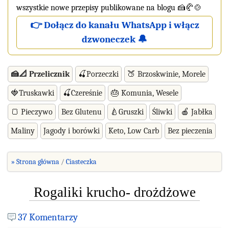
wszystkie nowe przepisy publikowane na blogu 🍰🥐🍲
👉 Dołącz do kanału WhatsApp i włącz
dzwoneczek 🔔
🍰📐 Przelicznik
🍒Porzeczki
🍑 Brzoskwinie, Morele
🍓Truskawki
🍒Czereśnie
🎂 Komunia, Wesele
🍞 Pieczywo
Bez Glutenu
🍐Gruszki
Śliwki
🍎 Jabłka
Maliny
Jagody i borówki
Keto, Low Carb
Bez pieczenia
» Strona główna
Ciasteczka
Rogaliki krucho- drożdżowe
37 Komentarzy