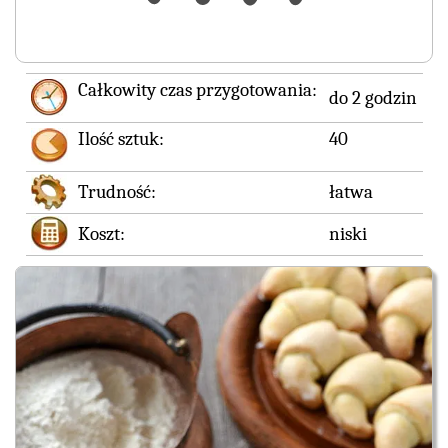
Całkowity czas przygotowania:
do 2 godzin
Ilość sztuk:
40
Trudność:
łatwa
Koszt:
niski