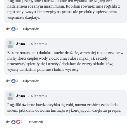
Rogaliki przepyszne i bardzo proste ich wykonanie.Najlepsze z
nadzieniem różanym miam miam. Robiłam również inne rogaliki z
tej strony ,wszystkie przepisy są proste ale produkty upieczone są
wspaniałe dziękuje.
Like
2
Odpowiedz
Anna
6 lat temu
Bardzo smaczne :) dodałam suche drożdże, wcześniej rozpuszczone w
małej ilości ciepłej wody z odrobiną cuku i mąki, jak zaczęły
pracować/ spieniły się i urosły/ dodałam do reszty składników,
wyszły delikatne, pulchne i ładnie wyrosły.
Like
2
Odpowiedz
Anna
6 lat temu
Rogaliki świetne bardzo szybko się robi, można zrobić z czekoladą
serem, jabłkiem, dowolna fantazja wykonujących, dzięki za przepis.
Like
2
Odpowiedz