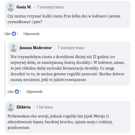
Gosia W.
7 miesięcy temu
Czy można trzymać kulki ciasta Prze kilka dni w lodówce i potem
rozwałkować i piec?
Like
1
Odpowiedz
Joanna Moderator
7 miesięcy temu
Nie trzymałabym ciasta z drożdżami dłużej niż 12 godzin (co
najwyżej dobę, ze zmniejszoną ilością drożdży). W lodówce, mimo,
że jest chłodno dalej zachodzi fermentacja drożdży. Co mogę
doradzić to to, że można gotowe rogaliki zamrozić. Bardzo dobrze
znoszą mrożenie, jeśli to jakieś rozwiązanie.
Like
1
Odpowiedz
Elżbieta
1 lat temu
Próbowałam obu wersji, jednak rogaliki bez jajek Wersja 1)
zdecydowanie lepsze, bardziej kruchu, opinia moja i rodziny,
pozdrawiam