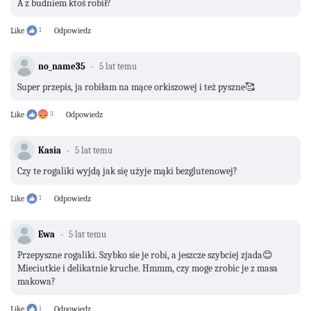
A z budniem ktoś robił?
Like
1
Odpowiedz
no_name35
5 lat temu
Super przepis, ja robiłam na mące orkiszowej i też pyszne🥰
Like
3
Odpowiedz
Kasia
5 lat temu
Czy te rogaliki wyjdą jak się użyje mąki bezglutenowej?
Like
1
Odpowiedz
Ewa
5 lat temu
Przepyszne rogaliki. Szybko sie je robi, a jeszcze szybciej zjada😊
Mieciutkie i delikatnie kruche. Hmmm, czy moge zrobic je z masa
makowa?
Like
1
Odpowiedz