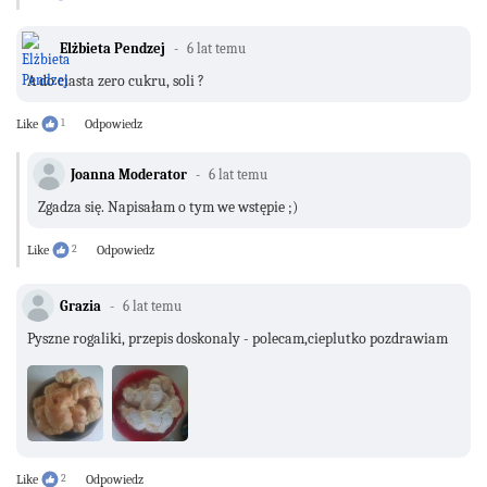
Elżbieta Pendzej
6 lat temu
A do ciasta zero cukru, soli ?
Like
1
Odpowiedz
Joanna Moderator
6 lat temu
Zgadza się. Napisałam o tym we wstępie ;)
Like
2
Odpowiedz
Grazia
6 lat temu
Pyszne rogaliki, przepis doskonaly - polecam,cieplutko pozdrawiam
Like
2
Odpowiedz