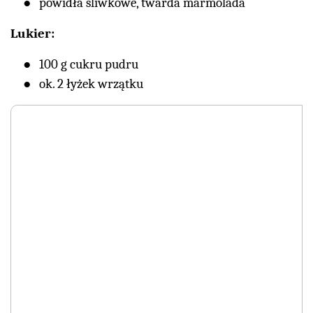
powidła śliwkowe, twarda marmolada
Lukier:
100 g cukru pudru
ok. 2 łyżek wrzątku