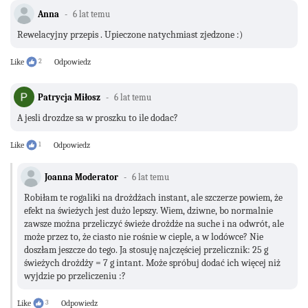
Anna
6 lat temu
Rewelacyjny przepis . Upieczone natychmiast zjedzone :)
Like
2
Odpowiedz
Patrycja Miłosz
6 lat temu
A jesli drozdze sa w proszku to ile dodac?
Like
1
Odpowiedz
Joanna Moderator
6 lat temu
Robiłam te rogaliki na drożdżach instant, ale szczerze powiem, że
efekt na świeżych jest dużo lepszy. Wiem, dziwne, bo normalnie
zawsze można przeliczyć świeże drożdże na suche i na odwrót, ale
może przez to, że ciasto nie rośnie w cieple, a w lodówce? Nie
doszłam jeszcze do tego. Ja stosuję najczęściej przelicznik: 25 g
świeżych drożdży = 7 g intant. Może spróbuj dodać ich więcej niż
wyjdzie po przeliczeniu :?
Like
3
Odpowiedz