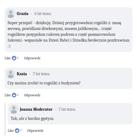
Grazia
6 lat temu
Super przepis! - dziękuję. Dzisiaj przygotowałam rogaliki z: masą
serową, powidlami śliwkowymi, musem jablkowym... (część
rogalikow posypałam cukrem pudrem a część posmarowalam
lukrem)- wspaniałe na Dzień Babci i Dziadka.Serdecznie pozdrawiam
:)
Like
2
Odpowiedz
Kasia
7 lat temu
Czy można zrobić te rogaliki z budyniem?
Like
2
Odpowiedz
Joanna Moderator
7 lat temu
Tak, ale z bardzo gęstym.
Like
2
Odpowiedz