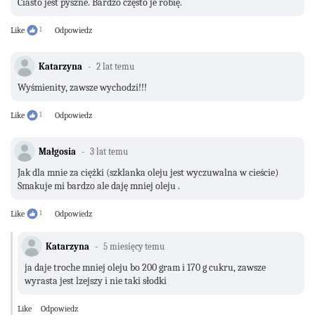
Ciasto jest pyszne. Bardzo często je robię.
Like
1
Odpowiedz
Katarzyna
2 lat temu
Wyśmienity, zawsze wychodzi!!!
Like
1
Odpowiedz
Małgosia
3 lat temu
Jak dla mnie za ciężki (szklanka oleju jest wyczuwalna w cieście)
Smakuje mi bardzo ale daję mniej oleju .
Like
1
Odpowiedz
Katarzyna
5 miesięcy temu
ja daje troche mniej oleju bo 200 gram i 170 g cukru, zawsze
wyrasta jest lzejszy i nie taki słodki
Like
Odpowiedz