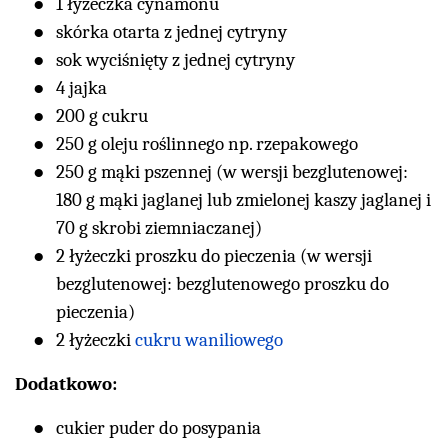
1 łyżeczka cynamonu
skórka otarta z jednej cytryny
sok wyciśnięty z jednej cytryny
4 jajka
200 g cukru
250 g oleju roślinnego np. rzepakowego
250 g mąki pszennej (w wersji bezglutenowej:
180 g mąki jaglanej lub zmielonej kaszy jaglanej i
70 g skrobi ziemniaczanej)
2 łyżeczki proszku do pieczenia (w wersji
bezglutenowej: bezglutenowego proszku do
pieczenia)
2 łyżeczki
cukru waniliowego
Dodatkowo:
cukier puder do posypania