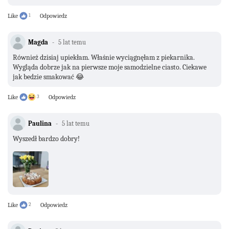
Like
1
Odpowiedz
Magda
5 lat temu
Również dzisiaj upiekłam. Właśnie wyciągnęłam z piekarnika.
Wygląda dobrze jak na pierwsze moje samodzielne ciasto. Ciekawe
jak bedzie smakować 😂
Like
3
Odpowiedz
Paulina
5 lat temu
Wyszedł bardzo dobry!
Like
2
Odpowiedz