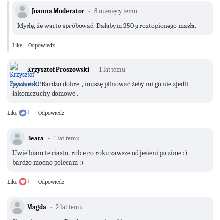
Joanna Moderator
8 miesięcy temu
Myślę, że warto spróbować. Dałabym 250 g roztopionego masła.
Like
Odpowiedz
Krzysztof Proszowski
1 lat temu
pychota!!!Bardzo dobre , muszę pilnować żeby mi go nie zjedli
łakomczuchy domowe .
Like
1
Odpowiedz
Beata
1 lat temu
Uwielbiam te ciasto, robie co roku zawsze od jesieni po zime :)
bardzo mocno polecam :)
Like
1
Odpowiedz
Magda
2 lat temu