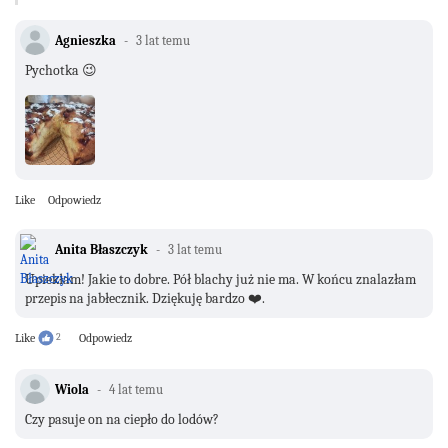
Agnieszka
3 lat temu
Pychotka 😉
Like
Odpowiedz
Anita Błaszczyk
3 lat temu
Upiekłam! Jakie to dobre. Pół blachy już nie ma. W końcu znalazłam
przepis na jabłecznik. Dziękuję bardzo ❤️.
Like
2
Odpowiedz
Wiola
4 lat temu
Czy pasuje on na ciepło do lodów?