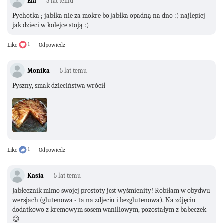
Ela
5 lat temu
Pychotka ; jabłka nie za mokre bo jabłka opadną na dno :) najlepiej
jak dzieci w kolejce stoją :)
Like
1
Odpowiedz
Monika
5 lat temu
Pyszny, smak dzieciństwa wrócił
Like
1
Odpowiedz
Kasia
5 lat temu
Jabłecznik mimo swojej prostoty jest wyśmienity! Robiłam w obydwu
wersjach (glutenowa - ta na zdjeciu i bezglutenowa). Na zdjęciu
dodatkowo z kremowym sosem waniliowym, pozostałym z babeczek
😉