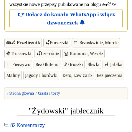
wszystkie nowe przepisy publikowane na blogu 🍰🥐🍲
👉 Dołącz do kanału WhatsApp i włącz
dzwoneczek 🔔
🍰📐 Przelicznik
🍒Porzeczki
🍑 Brzoskwinie, Morele
🍓Truskawki
🍒Czereśnie
🎂 Komunia, Wesele
🍞 Pieczywo
Bez Glutenu
🍐Gruszki
Śliwki
🍎 Jabłka
Maliny
Jagody i borówki
Keto, Low Carb
Bez pieczenia
» Strona główna
Ciasta i torty
"Żydowski" jabłecznik
82 Komentarzy