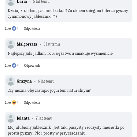
Daria
5 lat temu
Dzisiaj zrobiłam, pachnie bosko!!! Za oknem śnieg, na talerzu pyszny
cynamonowy jabłecznik (^)
Like
1
Odpowiedz
Malgorzata
5 lat temu
Najlepszy jaki jadłam, robi się łatwo a smakuje wyśmienicie
Like
2
Odpowiedz
Grazyna
6 lat temu
Czy mozna olej zastapic jogurtem naturalnym?
Like
1
Odpowiedz
Jolanta
7 lat temu
Moj ulubiony jablecznik . Jest taki puszysty i soczysty mieciutki po
prostu pyszny . No i prosty w przyrzadzaniu