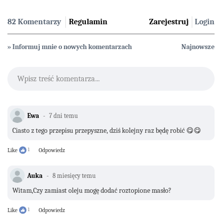
82 Komentarzy
Regulamin
Zarejestruj
Login
» Informuj mnie o nowych komentarzach
Najnowsze
Wpisz treść komentarza...
Ewa
7 dni temu
Ciasto z tego przepisu przepyszne, dziś kolejny raz będę robić 😋😋
Like
1
Odpowiedz
Auka
8 miesięcy temu
Witam,Czy zamiast oleju mogę dodać roztopione masło?
Like
1
Odpowiedz