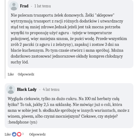
Frad
1 lat temu
Nie polecam transportu żelek domowych. Żelki "sklepowe"
wytrzymują transport z racji różnych dodatków i utwardzaczy
stąd też są mniej zdrowe.Jednak jeżeli jest tak mocna potrzeba
wysyłki to proponuję użyć agaru - tężeje w temperaturze
pokojowej, więc mniejsza szansa, że puści wodę. Przede wszystkim
zrób 2 paczki (z agaru i z żelatyny), zapakuj i zostaw 3 dni na
blacie kuchennym. Po tym czasie otwórz i sama spróbuj. Można
dodatkowo zastosować jednorazowe okłady kompres chłodzący
suchy lód.
Like
Odpowiedz
Black Lady
4 lat temu
Wygląda ciekawie, tylko za dużo cukru. Na 100 ml herbaty całą
łyżka? To tak, jakby 2,5 na szklankę. Nie mówiąc już o coli, która
sama w sobie jest b. słodkaAle spróbuję w innych wariantach, może z
winem, piwem, albo czymś mocniejszym? Ciekawe, czy stężeje?
:headphone (yn)
Like
3
Odpowiedz