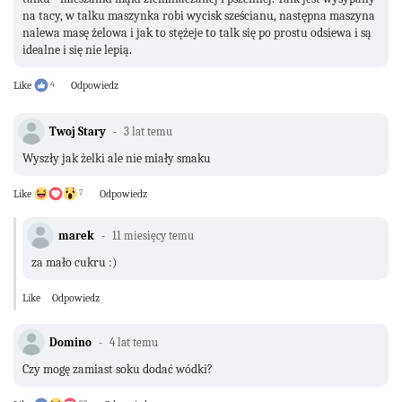
na tacy, w talku maszynka robi wycisk sześcianu, następna maszyna
nalewa masę żelowa i jak to stężeje to talk się po prostu odsiewa i są
idealne i się nie lepią.
Like
4
Odpowiedz
Twoj Stary
3 lat temu
Wyszły jak żelki ale nie miały smaku
Like
7
Odpowiedz
marek
11 miesięcy temu
za mało cukru :)
Like
Odpowiedz
Domino
4 lat temu
Czy mogę zamiast soku dodać wódki?