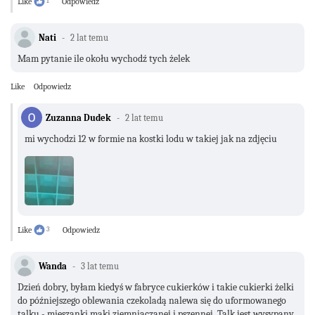
Like
1
Odpowiedz
Nati
2 lat temu
Mam pytanie ile okołu wychodź tych żelek
Like
Odpowiedz
Zuzanna Dudek
2 lat temu
mi wychodzi 12 w formie na kostki lodu w takiej jak na zdjęciu
Like
3
Odpowiedz
Wanda
3 lat temu
Dzień dobry, byłam kiedyś w fabryce cukierków i takie cukierki żelki
do późniejszego oblewania czekoladą nalewa się do uformowanego
talku - mieszanki mąki ziemniaczanej i pszennej. Talk jest wysypany