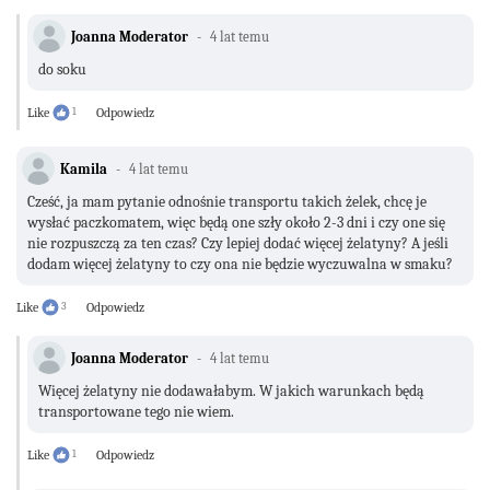
Joanna Moderator
4 lat temu
do soku
Like
1
Odpowiedz
Kamila
4 lat temu
Cześć, ja mam pytanie odnośnie transportu takich żelek, chcę je
wysłać paczkomatem, więc będą one szły około 2-3 dni i czy one się
nie rozpuszczą za ten czas? Czy lepiej dodać więcej żelatyny? A jeśli
dodam więcej żelatyny to czy ona nie będzie wyczuwalna w smaku?
Like
3
Odpowiedz
Joanna Moderator
4 lat temu
Więcej żelatyny nie dodawałabym. W jakich warunkach będą
transportowane tego nie wiem.
Like
1
Odpowiedz