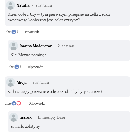
Natalia
2 lat temu
Dzień dobry. Czy w tym pierwszym przepisie na żelki z soku
owocowego konieczny jest sok z cytryny?
Like
1
Odpowiedz
Joanna Moderator
2 lat temu
Nie. Można pominąć.
Like
3
Odpowiedz
Alicja
2 lat temu
Żelki zaczęły puszczać wodę co zrobić by były suchsze ?
Like
6
Odpowiedz
marek
11 miesięcy temu
za mało żelatyny