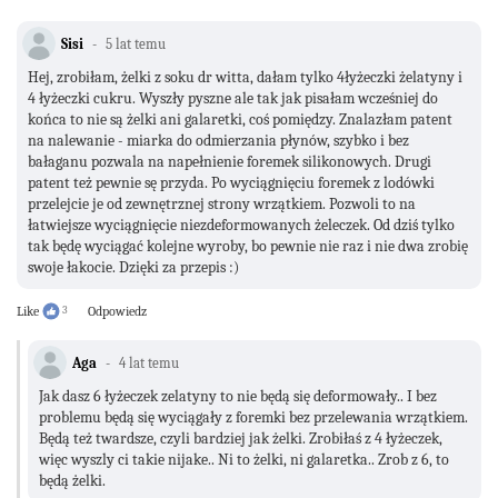
Sisi
5 lat temu
Hej, zrobiłam, żelki z soku dr witta, dałam tylko 4łyżeczki żelatyny i
4 łyżeczki cukru. Wyszły pyszne ale tak jak pisałam wcześniej do
końca to nie są żelki ani galaretki, coś pomiędzy. Znalazłam patent
na nalewanie - miarka do odmierzania płynów, szybko i bez
bałaganu pozwala na napełnienie foremek silikonowych. Drugi
patent też pewnie sę przyda. Po wyciągnięciu foremek z lodówki
przelejcie je od zewnętrznej strony wrzątkiem. Pozwoli to na
łatwiejsze wyciągnięcie niezdeformowanych żeleczek. Od dziś tylko
tak będę wyciągać kolejne wyroby, bo pewnie nie raz i nie dwa zrobię
swoje łakocie. Dzięki za przepis :)
Like
3
Odpowiedz
Aga
4 lat temu
Jak dasz 6 łyżeczek zelatyny to nie będą się deformowały.. I bez
problemu będą się wyciągały z foremki bez przelewania wrzątkiem.
Będą też twardsze, czyli bardziej jak żelki. Zrobiłaś z 4 łyżeczek,
więc wyszly ci takie nijake.. Ni to żelki, ni galaretka.. Zrob z 6, to
będą żelki.