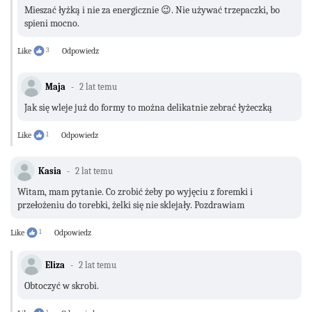
Mieszać łyżką i nie za energicznie 😉. Nie używać trzepaczki, bo
spieni mocno.
Like
3
Odpowiedz
Maja
2 lat temu
Jak się wleje już do formy to można delikatnie zebrać łyżeczką
Like
1
Odpowiedz
Kasia
2 lat temu
Witam, mam pytanie. Co zrobić żeby po wyjęciu z foremki i
przełożeniu do torebki, żelki się nie sklejały. Pozdrawiam
Like
1
Odpowiedz
Eliza
2 lat temu
Obtoczyć w skrobi.