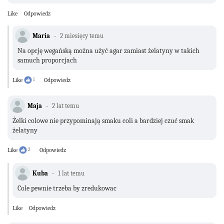
Like
Odpowiedz
Maria
2 miesięcy temu
Na opcję wegańską można użyć agar zamiast żelatyny w takich
samuch proporcjach
Like
1
Odpowiedz
Maja
2 lat temu
Żelki colowe nie przypominają smaku coli a bardziej czuć smak
żelatyny
Like
2
Odpowiedz
Kuba
1 lat temu
Cole pewnie trzeba by zredukowac
Like
Odpowiedz