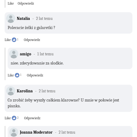
Like
Odpowiedz
Natalia
2 lat temu
Polecacie żelki z galaretki ?
Like
1
Odpowiedz
amigo
1 lat temu
niee. zdecydowanie za slodkie.
Like
1
Odpowiedz
Karolina
2 lat temu
Co zrobić żeby wyszły całkiem klarowne? U mnie w połowie jest
pianka.
Like
2
Odpowiedz
Joanna Moderator
2 lat temu