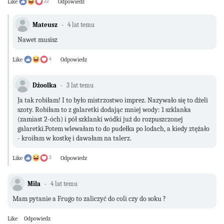
Like
22
Odpowiedz
Mateusz
4 lat temu
Nawet musisz
Like
4
Odpowiedz
Dżoolka
3 lat temu
Ja tak robiłam! I to było mistrzostwo imprez. Nazywało się to dżeli
szoty. Robiłam to z galaretki dodając mniej wody: 1 szklanka
(zamiast 2-óch) i pół szklanki wódki już do rozpuszczonej
galaretki.Potem wlewałam to do pudełka po lodach, a kiedy ztężało
- kroiłam w kostkę i dawałam na talerz.
Like
3
Odpowiedz
Mila
4 lat temu
Mam pytanie a Frugo to zaliczyć do coli czy do soku ?
Like
Odpowiedz