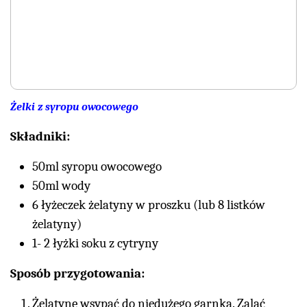
Żelki z syropu owocowego
Składniki:
50ml syropu owocowego
50ml wody
6 łyżeczek żelatyny w proszku (lub 8 listków
żelatyny)
1- 2 łyżki soku z cytryny
Sposób przygotowania:
Żelatynę wsypać do niedużego garnka. Zalać