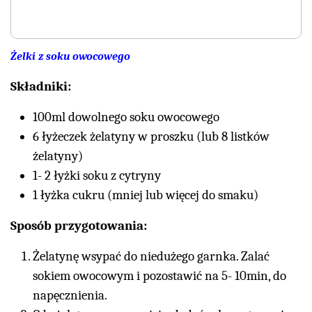
Żelki z soku owocowego
Składniki:
100ml dowolnego soku owocowego
6 łyżeczek żelatyny w proszku (lub 8 listków
żelatyny)
1- 2 łyżki soku z cytryny
1 łyżka cukru (mniej lub więcej do smaku)
Sposób przygotowania:
Żelatynę wsypać do niedużego garnka. Zalać
sokiem owocowym i pozostawić na 5- 10min, do
napęcznienia.