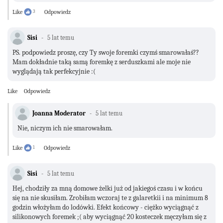
Like
3
Odpowiedz
Sisi
5 lat temu
PS. podpowiedz proszę, czy Ty swoje foremki czymś smarowałaś??
Mam dokładnie taką samą foremkę z serduszkami ale moje nie
wyglądają tak perfekcyjnie :(
Like
Odpowiedz
Joanna Moderator
5 lat temu
Nie, niczym ich nie smarowałam.
Like
1
Odpowiedz
Sisi
5 lat temu
Hej, chodziły za mną domowe żelki już od jakiegoś czasu i w końcu
się na nie skusiłam. Zrobiłam wczoraj te z galaretkii i na minimum 8
godzin włożyłam do lodówki. Efekt końcowy - ciężko wyciągnąć z
silikonowych foremek ;( aby wyciągnąć 20 kosteczek męczyłam się z