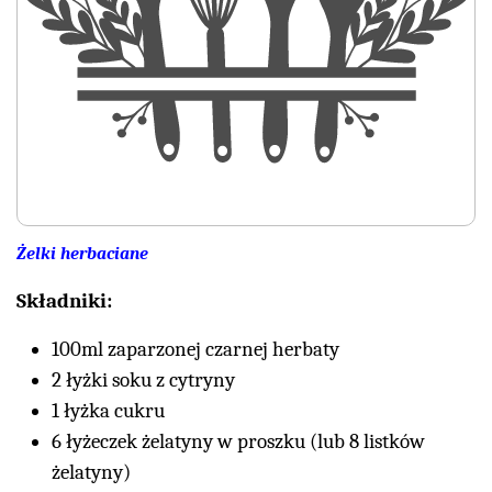
Żelki herbaciane
Składniki:
100ml zaparzonej czarnej herbaty
2 łyżki soku z cytryny
1 łyżka cukru
6 łyżeczek żelatyny w proszku (lub 8 listków
żelatyny)