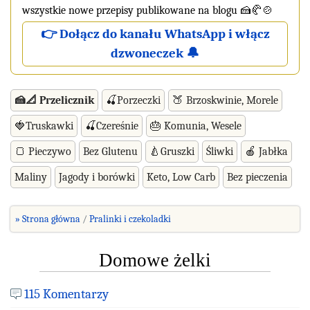
wszystkie nowe przepisy publikowane na blogu 🍰🥐🍲
👉 Dołącz do kanału WhatsApp i włącz
dzwoneczek 🔔
🍰📐 Przelicznik
🍒Porzeczki
🍑 Brzoskwinie, Morele
🍓Truskawki
🍒Czereśnie
🎂 Komunia, Wesele
🍞 Pieczywo
Bez Glutenu
🍐Gruszki
Śliwki
🍎 Jabłka
Maliny
Jagody i borówki
Keto, Low Carb
Bez pieczenia
» Strona główna
Pralinki i czekoladki
Domowe żelki
115 Komentarzy