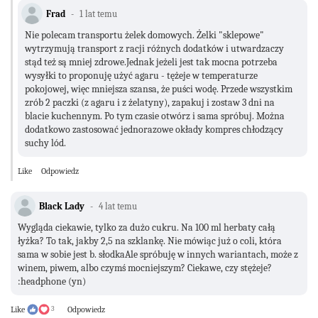
Frad
1 lat temu
Nie polecam transportu żelek domowych. Żelki "sklepowe"
wytrzymują transport z racji różnych dodatków i utwardzaczy
stąd też są mniej zdrowe.Jednak jeżeli jest tak mocna potrzeba
wysyłki to proponuję użyć agaru - tężeje w temperaturze
pokojowej, więc mniejsza szansa, że puści wodę. Przede wszystkim
zrób 2 paczki (z agaru i z żelatyny), zapakuj i zostaw 3 dni na
blacie kuchennym. Po tym czasie otwórz i sama spróbuj. Można
dodatkowo zastosować jednorazowe okłady kompres chłodzący
suchy lód.
Like
Odpowiedz
Black Lady
4 lat temu
Wygląda ciekawie, tylko za dużo cukru. Na 100 ml herbaty całą
łyżka? To tak, jakby 2,5 na szklankę. Nie mówiąc już o coli, która
sama w sobie jest b. słodkaAle spróbuję w innych wariantach, może z
winem, piwem, albo czymś mocniejszym? Ciekawe, czy stężeje?
:headphone (yn)
Like
3
Odpowiedz