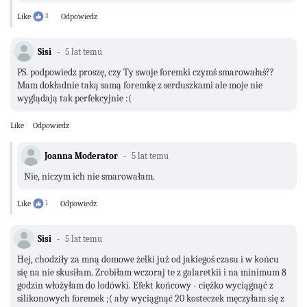
Like
3
Odpowiedz
Sisi
5 lat temu
PS. podpowiedz proszę, czy Ty swoje foremki czymś smarowałaś??
Mam dokładnie taką samą foremkę z serduszkami ale moje nie
wyglądają tak perfekcyjnie :(
Like
Odpowiedz
Joanna Moderator
5 lat temu
Nie, niczym ich nie smarowałam.
Like
1
Odpowiedz
Sisi
5 lat temu
Hej, chodziły za mną domowe żelki już od jakiegoś czasu i w końcu
się na nie skusiłam. Zrobiłam wczoraj te z galaretkii i na minimum 8
godzin włożyłam do lodówki. Efekt końcowy - ciężko wyciągnąć z
silikonowych foremek ;( aby wyciągnąć 20 kosteczek męczyłam się z