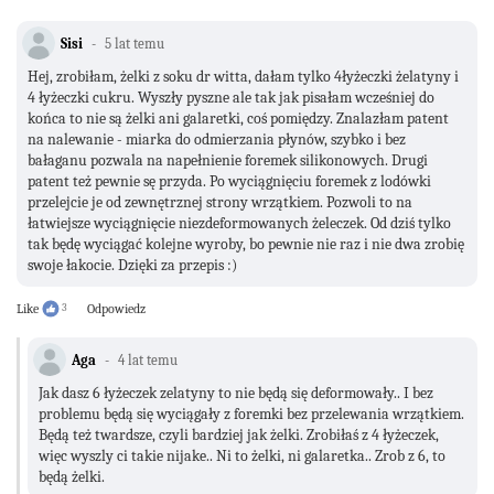
Sisi
5 lat temu
Hej, zrobiłam, żelki z soku dr witta, dałam tylko 4łyżeczki żelatyny i
4 łyżeczki cukru. Wyszły pyszne ale tak jak pisałam wcześniej do
końca to nie są żelki ani galaretki, coś pomiędzy. Znalazłam patent
na nalewanie - miarka do odmierzania płynów, szybko i bez
bałaganu pozwala na napełnienie foremek silikonowych. Drugi
patent też pewnie sę przyda. Po wyciągnięciu foremek z lodówki
przelejcie je od zewnętrznej strony wrzątkiem. Pozwoli to na
łatwiejsze wyciągnięcie niezdeformowanych żeleczek. Od dziś tylko
tak będę wyciągać kolejne wyroby, bo pewnie nie raz i nie dwa zrobię
swoje łakocie. Dzięki za przepis :)
Like
3
Odpowiedz
Aga
4 lat temu
Jak dasz 6 łyżeczek zelatyny to nie będą się deformowały.. I bez
problemu będą się wyciągały z foremki bez przelewania wrzątkiem.
Będą też twardsze, czyli bardziej jak żelki. Zrobiłaś z 4 łyżeczek,
więc wyszly ci takie nijake.. Ni to żelki, ni galaretka.. Zrob z 6, to
będą żelki.