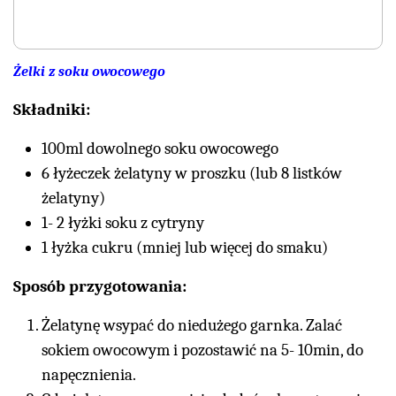
Żelki z soku owocowego
Składniki:
100ml dowolnego soku owocowego
6 łyżeczek żelatyny w proszku (lub 8 listków
żelatyny)
1- 2 łyżki soku z cytryny
1 łyżka cukru (mniej lub więcej do smaku)
Sposób przygotowania:
Żelatynę wsypać do niedużego garnka. Zalać
sokiem owocowym i pozostawić na 5- 10min, do
napęcznienia.