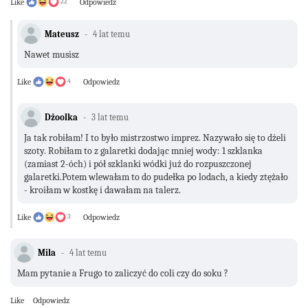
Like
22
Odpowiedz
Mateusz
4 lat temu
Nawet musisz
Like
4
Odpowiedz
Dżoolka
3 lat temu
Ja tak robiłam! I to było mistrzostwo imprez. Nazywało się to dżeli
szoty. Robiłam to z galaretki dodając mniej wody: 1 szklanka
(zamiast 2-óch) i pół szklanki wódki już do rozpuszczonej
galaretki.Potem wlewałam to do pudełka po lodach, a kiedy ztężało
- kroiłam w kostkę i dawałam na talerz.
Like
3
Odpowiedz
Mila
4 lat temu
Mam pytanie a Frugo to zaliczyć do coli czy do soku ?
Like
Odpowiedz