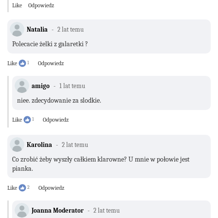
Like
Odpowiedz
Natalia
2 lat temu
Polecacie żelki z galaretki ?
Like
1
Odpowiedz
amigo
1 lat temu
niee. zdecydowanie za slodkie.
Like
1
Odpowiedz
Karolina
2 lat temu
Co zrobić żeby wyszły całkiem klarowne? U mnie w połowie jest
pianka.
Like
2
Odpowiedz
Joanna Moderator
2 lat temu