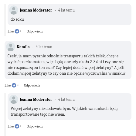
Joanna Moderator
4 lat temu
do soku
Like
1
Odpowiedz
Kamila
4 lat temu
Cześć, ja mam pytanie odnośnie transportu takich żelek, chcę je
wysłać paczkomatem, więc będą one szły około 2-3 dni i czy one się
nie rozpuszczą za ten czas? Czy lepiej dodać więcej żelatyny? A jeśli
dodam więcej żelatyny to czy ona nie będzie wyczuwalna w smaku?
Like
3
Odpowiedz
Joanna Moderator
4 lat temu
Więcej żelatyny nie dodawałabym. W jakich warunkach będą
transportowane tego nie wiem.
Like
1
Odpowiedz