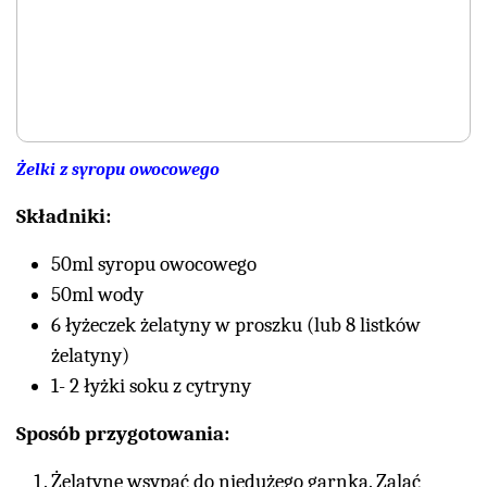
Żelki z syropu owocowego
Składniki:
50ml syropu owocowego
50ml wody
6 łyżeczek żelatyny w proszku (lub 8 listków
żelatyny)
1- 2 łyżki soku z cytryny
Sposób przygotowania:
Żelatynę wsypać do niedużego garnka. Zalać