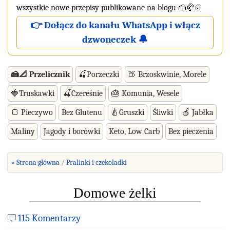
wszystkie nowe przepisy publikowane na blogu 🍰🥐🍲
👉 Dołącz do kanału WhatsApp i włącz
dzwoneczek 🔔
🍰📐 Przelicznik
🍒Porzeczki
🍑 Brzoskwinie, Morele
🍓Truskawki
🍒Czereśnie
🎂 Komunia, Wesele
🍞 Pieczywo
Bez Glutenu
🍐Gruszki
Śliwki
🍎 Jabłka
Maliny
Jagody i borówki
Keto, Low Carb
Bez pieczenia
» Strona główna
Pralinki i czekoladki
Domowe żelki
115 Komentarzy