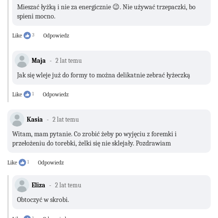
Mieszać łyżką i nie za energicznie 😉. Nie używać trzepaczki, bo
spieni mocno.
Like
3
Odpowiedz
Maja
2 lat temu
Jak się wleje już do formy to można delikatnie zebrać łyżeczką
Like
1
Odpowiedz
Kasia
2 lat temu
Witam, mam pytanie. Co zrobić żeby po wyjęciu z foremki i
przełożeniu do torebki, żelki się nie sklejały. Pozdrawiam
Like
1
Odpowiedz
Eliza
2 lat temu
Obtoczyć w skrobi.