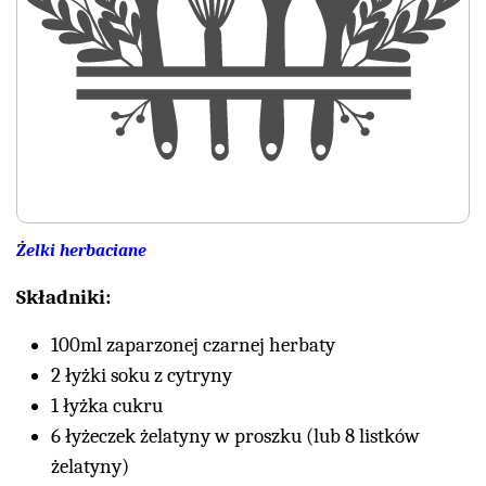
Żelki herbaciane
Składniki:
100ml zaparzonej czarnej herbaty
2 łyżki soku z cytryny
1 łyżka cukru
6 łyżeczek żelatyny w proszku (lub 8 listków
żelatyny)