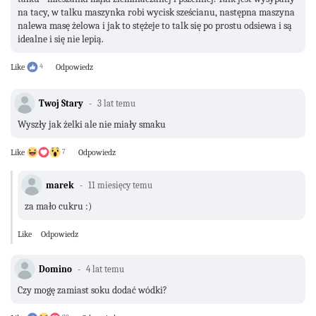
na tacy, w talku maszynka robi wycisk sześcianu, następna maszyna
nalewa masę żelowa i jak to stężeje to talk się po prostu odsiewa i są
idealne i się nie lepią.
Like
4
Odpowiedz
Twoj Stary
3 lat temu
Wyszły jak żelki ale nie miały smaku
Like
7
Odpowiedz
marek
11 miesięcy temu
za mało cukru :)
Like
Odpowiedz
Domino
4 lat temu
Czy mogę zamiast soku dodać wódki?