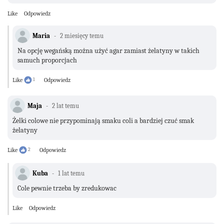
Like
Odpowiedz
Maria
2 miesięcy temu
Na opcję wegańską można użyć agar zamiast żelatyny w takich
samuch proporcjach
Like
1
Odpowiedz
Maja
2 lat temu
Żelki colowe nie przypominają smaku coli a bardziej czuć smak
żelatyny
Like
2
Odpowiedz
Kuba
1 lat temu
Cole pewnie trzeba by zredukowac
Like
Odpowiedz