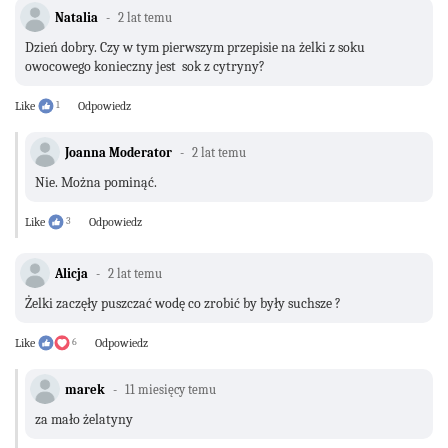
Natalia
2 lat temu
Dzień dobry. Czy w tym pierwszym przepisie na żelki z soku
owocowego konieczny jest sok z cytryny?
Like
1
Odpowiedz
Joanna Moderator
2 lat temu
Nie. Można pominąć.
Like
3
Odpowiedz
Alicja
2 lat temu
Żelki zaczęły puszczać wodę co zrobić by były suchsze ?
Like
6
Odpowiedz
marek
11 miesięcy temu
za mało żelatyny