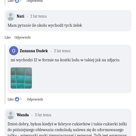
Like
1
Odpowiedz
Nati
2 lat temu
Mam pytanie ile okołu wychodź tych żelek
Like
Odpowiedz
Zuzanna Dudek
2 lat temu
mi wychodzi 12 w formie na kostki lodu w takiej jak na zdjęciu
Like
3
Odpowiedz
Wanda
3 lat temu
Dzień dobry, byłam kiedyś w fabryce cukierków i takie cukierki żelki
do późniejszego oblewania czekoladą nalewa się do uformowanego
talku - mieszanki mąki ziemniaczanej i pszennej. Talk jest wysypany