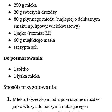
250 g mleka
20 g świeżych drożdży
80 g płynnego miodu (najlepiej o delikatnym
smaku np. lipowy, wielokwiatowy)
1 jajko (rozmiar M)
60 g miękkiego masła
szczypta soli
Do posmarowania:
1 żółtko
1 łyżka mleka
Sposób przygotowania:
Mleko, 1 łyżeczkę miodu, pokruszone drożdże i
jajko włożyć do naczynia miksującego i