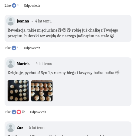
Like
3
Odpowiedz
Joanna
4 lat temu
Rewelacja, takie mięciuchne😋😋😋 robię już chałkę z Twojego
przepisu, bułeczki też wejdą do naszego jadłospisu na stałe 😁
Like
4
Odpowiedz
Maciek
4 lat temu
Dziękuję, pychota! Syn 1,5 roczny biega i krzyczy bułka bułka 🤣
Like
10
Odpowiedz
Zuz
5 lat temu