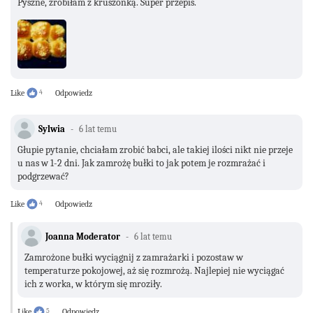
Pyszne, zrobiłam z kruszonką. Super przepis.
Like
4
Odpowiedz
Sylwia
6 lat temu
Głupie pytanie, chciałam zrobić babci, ale takiej ilości nikt nie przeje
u nas w 1-2 dni. Jak zamrożę bułki to jak potem je rozmrażać i
podgrzewać?
Like
4
Odpowiedz
Joanna Moderator
6 lat temu
Zamrożone bułki wyciągnij z zamrażarki i pozostaw w
temperaturze pokojowej, aż się rozmrożą. Najlepiej nie wyciągać
ich z worka, w którym się mroziły.
Like
5
Odpowiedz