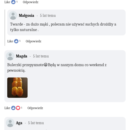
Like
4
Odpowiedz
Małgosia
5 lat temu
Twarde - za dużo mąki , polecam nie używać suchych drożdży a
tylko naturalne .
Like
4
Odpowiedz
Magda
5 lat temu
Buleczki przepyszaste😁Będą w naszym domu co weekend z
pewnością.
Like
6
Odpowiedz
Aga
5 lat temu