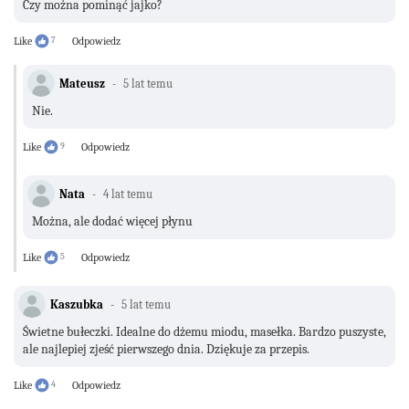
Czy można pominąć jajko?
Like
7
Odpowiedz
Mateusz
5 lat temu
Nie.
Like
9
Odpowiedz
Nata
4 lat temu
Można, ale dodać więcej płynu
Like
5
Odpowiedz
Kaszubka
5 lat temu
Świetne bułeczki. Idealne do dżemu miodu, masełka. Bardzo puszyste,
ale najlepiej zjeść pierwszego dnia. Dziękuje za przepis.
Like
4
Odpowiedz