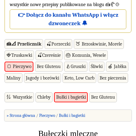
wszystkie nowe przepisy publikowane na blogu 🍰🥐🍲
👉 Dołącz do kanału WhatsApp i włącz
dzwoneczek 🔔
🍰📐 Przelicznik
🍒Porzeczki
🍑 Brzoskwinie, Morele
🍓Truskawki
🍒Czereśnie
🎂 Komunia, Wesele
Bez Glutenu
🍐Gruszki
Śliwki
🍎 Jabłka
🍞 Pieczywo
Maliny
Jagody i borówki
Keto, Low Carb
Bez pieczenia
Wszystkie
Chleby
Bez Glutenu
Bułki i bagietki
» Strona główna
Pieczywo
Bułki i bagietki
Bułeczki mleczne