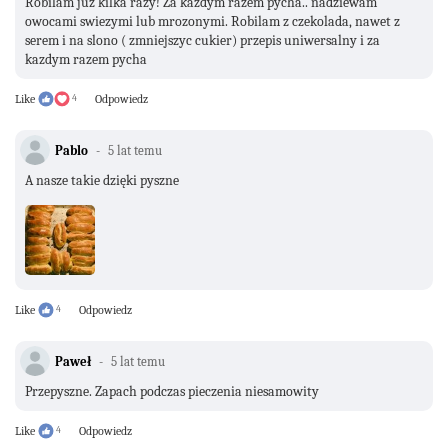
Robilam juz kilka razy! Za kazdym razem pycha.. nadziewam
owocami swiezymi lub mrozonymi. Robilam z czekolada, nawet z
serem i na slono ( zmniejszyc cukier) przepis uniwersalny i za
kazdym razem pycha
Like
4
Odpowiedz
Pablo
5 lat temu
A nasze takie dzięki pyszne
Like
4
Odpowiedz
Paweł
5 lat temu
Przepyszne. Zapach podczas pieczenia niesamowity
Like
4
Odpowiedz