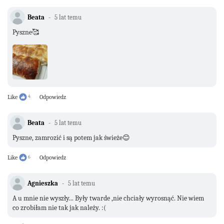
Beata
5 lat temu
Pyszne🥰
Like
4
Odpowiedz
Beata
5 lat temu
Pyszne, zamrozić i są potem jak świeże😊
Like
6
Odpowiedz
Agnieszka
5 lat temu
A u mnie nie wyszły... Były twarde ,nie chciały wyrosnąć. Nie wiem
co zrobiłam nie tak jak należy. :(