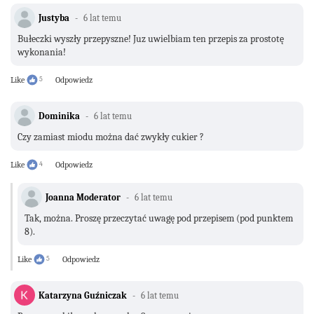
Justyba
6 lat temu
Bułeczki wyszły przepyszne! Juz uwielbiam ten przepis za prostotę
wykonania!
Like
5
Odpowiedz
Dominika
6 lat temu
Czy zamiast miodu można dać zwykły cukier ?
Like
4
Odpowiedz
Joanna Moderator
6 lat temu
Tak, można. Proszę przeczytać uwagę pod przepisem (pod punktem
8).
Like
5
Odpowiedz
Katarzyna Guźniczak
6 lat temu