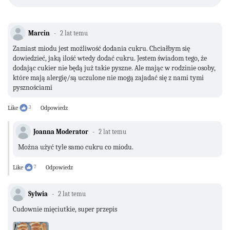
Marcin
2 lat temu
Zamiast miodu jest możliwość dodania cukru. Chciałbym się
dowiedzieć, jaką ilość wtedy dodać cukru. Jestem świadom tego, że
dodając cukier nie będą już takie pyszne. Ale mając w rodzinie osoby,
które mają alergię/są uczulone nie mogą zajadać się z nami tymi
pysznościami
Like
3
Odpowiedz
Joanna Moderator
2 lat temu
Można użyć tyle samo cukru co miodu.
Like
7
Odpowiedz
Sylwia
2 lat temu
Cudownie mięciutkie, super przepis