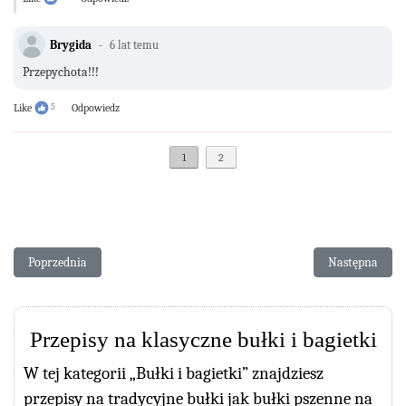
Brygida
6 lat temu
Przepychota!!!
Like
5
Odpowiedz
1
2
Poprzednia strona: Bułeczki z rodzynkami
Następna stron
Poprzednia
Następna
Przepisy na klasyczne bułki i bagietki
W tej kategorii „Bułki i bagietki” znajdziesz
przepisy na tradycyjne bułki jak bułki pszenne na