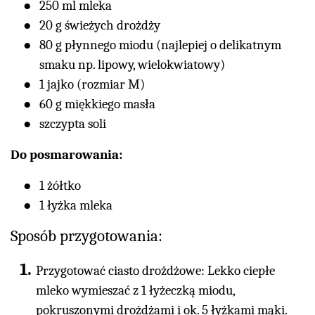
250 ml mleka
20 g świeżych drożdży
80 g płynnego miodu (najlepiej o delikatnym
smaku np. lipowy, wielokwiatowy)
1 jajko (rozmiar M)
60 g miękkiego masła
szczypta soli
Do posmarowania:
1 żółtko
1 łyżka mleka
Sposób przygotowania:
Przygotować ciasto drożdżowe: Lekko ciepłe
mleko wymieszać z 1 łyżeczką miodu,
pokruszonymi drożdżami i ok. 5 łyżkami mąki.