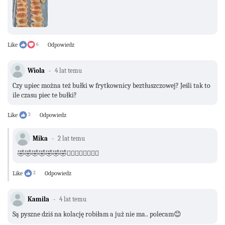
Like
6
Odpowiedz
Wiola
4 lat temu
Czy upiec można też bułki w frytkownicy beztłuszczowej? Jeśli tak to
ile czasu piec te bułki?
Like
3
Odpowiedz
Mika
2 lat temu
🤣🤣🤣🤣🤣🤣🤣🤦‍♀️🤦‍♀️🤦‍♀️🤦‍♀️
Like
2
Odpowiedz
Kamila
4 lat temu
Są pyszne dziś na kolację robiłam a już nie ma.. polecam😊