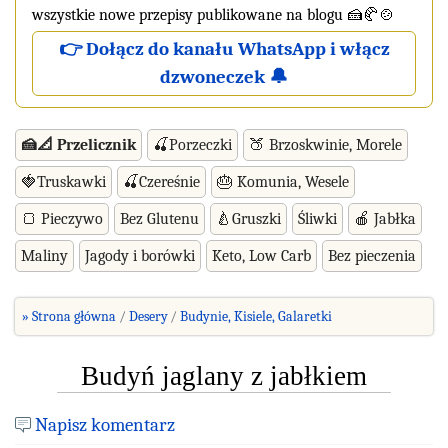
wszystkie nowe przepisy publikowane na blogu 🍰🥐🍲
👉 Dołącz do kanału WhatsApp i włącz
dzwoneczek 🔔
🍰📐 Przelicznik
🍒Porzeczki
🍑 Brzoskwinie, Morele
🍓Truskawki
🍒Czereśnie
🎂 Komunia, Wesele
🍞 Pieczywo
Bez Glutenu
🍐Gruszki
Śliwki
🍎 Jabłka
Maliny
Jagody i borówki
Keto, Low Carb
Bez pieczenia
» Strona główna
Desery
Budynie, Kisiele, Galaretki
Budyń jaglany z jabłkiem
Napisz komentarz