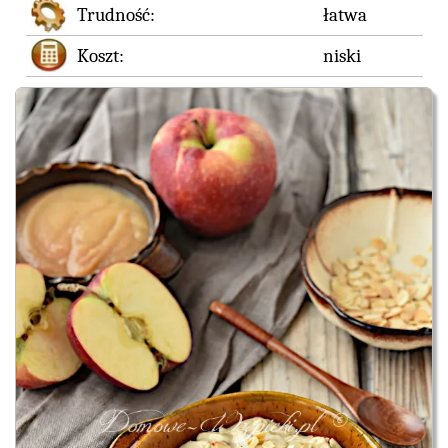
Trudność:
łatwa
Koszt:
niski