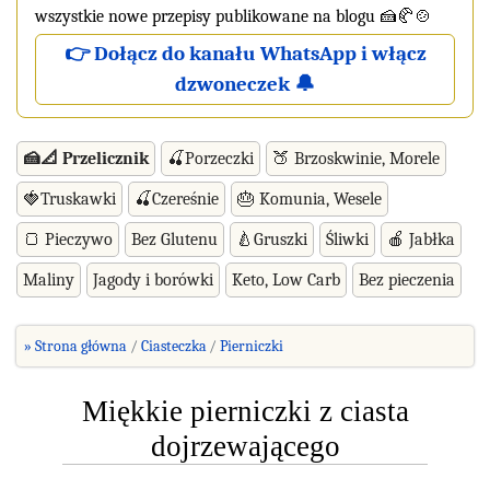
wszystkie nowe przepisy publikowane na blogu 🍰🥐🍲
👉 Dołącz do kanału WhatsApp i włącz
dzwoneczek 🔔
🍰📐 Przelicznik
🍒Porzeczki
🍑 Brzoskwinie, Morele
🍓Truskawki
🍒Czereśnie
🎂 Komunia, Wesele
🍞 Pieczywo
Bez Glutenu
🍐Gruszki
Śliwki
🍎 Jabłka
Maliny
Jagody i borówki
Keto, Low Carb
Bez pieczenia
» Strona główna
Ciasteczka
Pierniczki
Miękkie pierniczki z ciasta
dojrzewającego