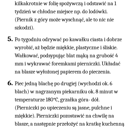
kilkakrotnie w folię spożywczą i odstawić na 1
tydzień w chłodne miejsce np. do lodówki.
(Piernik z góry może wyschnąć, ale to nic nie
szkodzi).
Po tygodniu odrywać po kawałku ciasta i dobrze
wyrobić, aż będzie miękkie, plastyczne i śliskie.
Wałkować, podsypując blat mąką na grubość 4
mm i wykrawać foremkami pierniczki. Układać
na blasze wyłożonej papierem do pieczenia.
Piec jedną blachę po drugiej (wychodzi ok. 6
blach) w nagrzanym piekarniku ok. 8 minut w
temperaturze 180°C, grzałka góra- dół.
(Pierniczki po upieczeniu są jasne, pulchne i
miękkie). Pierniczki pozostawić na chwilę na
blasze, a następnie przełożyć na kratkę kuchenną