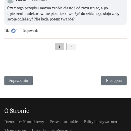
Czy z tego przepisu można zrobić ciasto i od razu upiec, a po
upieczeniu udekorowane pierniczki włożyć do szklanego słoja żeby
swoje odleżały? Nie będą potem twarde?
Like
1
Odpowiedz
1
2
Poprzednia strona: Szybkie pierniczki
Następna stron
Poprzednia
Następna
O Stronie
Formularz Kontaktowy
Prawa autorskie
Polityka prywatności
Mapa strony
Instrukcja użytkowania