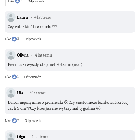
Like
3
Odpowiedz
Laura
4 lat temu
Czy robił ktoś bez miodu???
Like
2
Odpowiedz
Oliwia
4 lat temu
Pierniczki wyszły obłędne! Polecam (nod)
Like
1
Odpowiedz
Ula
4 lat temu
Dzieci męczą mnie o pierniczki 😮Czy ciasto może leżakować krócej
czyli 5 dni??Czy ktoś już nie wytrzymał tygodnia 🤣
Like
2
Odpowiedz
Olga
4 lat temu