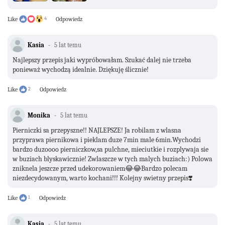
Like
4
Odpowiedz
Kasia
5 lat temu
Najlepszy przepis jaki wypróbowałam. Szukać dalej nie trzeba
ponieważ wychodzą idealnie. Dziękuję ślicznie!
Like
2
Odpowiedz
Monika
5 lat temu
Pierniczki sa przepyszne!! NAJLEPSZE! Ja robilam z wlasna
przyprawa piernikowa i pieklam duze 7min male 6min.Wychodzi
bardzo duzoooo pierniczkow,sa pulchne, mieciutkie i rozplywaja sie
w buziach blyskawicznie! Zwlaszcze w tych malych buziach:) Polowa
zniknela jeszcze przed udekorowaniem😂😂Bardzo polecam
niezdecydowanym, warto kochani!!! Kolejny swietny przepis❣️
Like
1
Odpowiedz
Kasia
5 lat temu