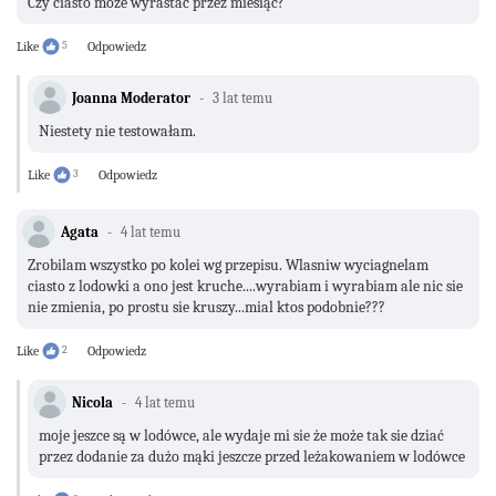
Czy ciasto może wyrastać przez miesiąc?
Like
5
Odpowiedz
Joanna Moderator
3 lat temu
Niestety nie testowałam.
Like
3
Odpowiedz
Agata
4 lat temu
Zrobilam wszystko po kolei wg przepisu. Wlasniw wyciagnelam
ciasto z lodowki a ono jest kruche....wyrabiam i wyrabiam ale nic sie
nie zmienia, po prostu sie kruszy...mial ktos podobnie???
Like
2
Odpowiedz
Nicola
4 lat temu
moje jeszce są w lodówce, ale wydaje mi sie że może tak sie dziać
przez dodanie za dużo mąki jeszcze przed leżakowaniem w lodówce