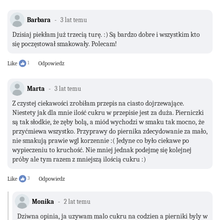
Barbara
3 lat temu
Dzisiaj piekłam już trzecią turę. :) Są bardzo dobre i wszystkim kto
się poczęstował smakowały. Polecam!
Like
1
Odpowiedz
Marta
3 lat temu
Z czystej ciekawości zrobiłam przepis na ciasto dojrzewające.
Niestety jak dla mnie ilość cukru w przepisie jest za duża. Pierniczki
są tak słodkie, że zęby bolą, a miód wychodzi w smaku tak mocno, że
przyćmiewa wszystko. Przyprawy do piernika zdecydowanie za mało,
nie smakują prawie wgl korzennie :( Jedyne co było ciekawe po
wypieczeniu to kruchość. Nie mniej jednak podejmę się kolejnej
próby ale tym razem z mniejszą ilością cukru :)
Like
3
Odpowiedz
Monika
2 lat temu
Dziwna opinia, ja uzywam malo cukru na codzien a pierniki byly w