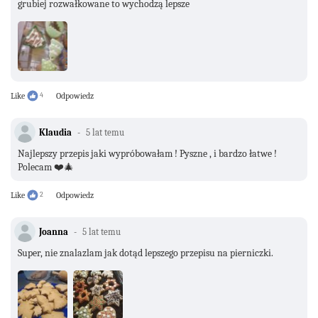
grubiej rozwałkowane to wychodzą lepsze
Like
4
Odpowiedz
Klaudia
5 lat temu
Najlepszy przepis jaki wypróbowałam ! Pyszne , i bardzo łatwe !
Polecam ❤️🎄
Like
2
Odpowiedz
Joanna
5 lat temu
Super, nie znalazlam jak dotąd lepszego przepisu na pierniczki.