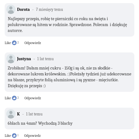
Dorota
7 miesięcy temu
Najlepszy przepis, robię te pierniczki co roku na święta i
polukrowane są hitem w rodzinie. Sprawdzone. Polecam i dziękuję
autorce.
Like
2
Odpowiedz
Justyna
1 lat temu
Zrobiłam! Dałam mniej cukru - 150g i są ok, nie za słodkie -
dekorowane lukrem królewskim. :)Poleżały tydzień już udekorowane
na blasze, przykryte folią aluminiową i są pyszne - mięciutkie.
Dziękuję za przepis :)
Like
2
Odpowiedz
K
1 lat temu
6blach na 4mm? Wychodzą 3 blachy
Like
1
Odpowiedz