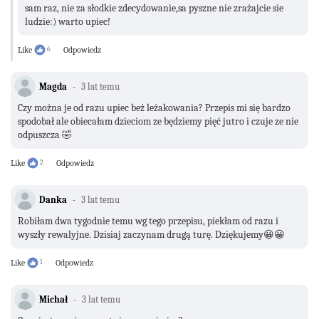
sam raz, nie za słodkie zdecydowanie,sa pyszne nie zrażajcie sie
ludzie:) warto upiec!
Like
6
Odpowiedz
Magda
3 lat temu
Czy można je od razu upiec beż leżakowania? Przepis mi się bardzo
spodobał ale obiecałam dzieciom ze będziemy pięć jutro i czuje ze nie
odpuszcza 🤣
Like
2
Odpowiedz
Danka
3 lat temu
Robiłam dwa tygodnie temu wg tego przepisu, piekłam od razu i
wyszły rewalyjne. Dzisiaj zaczynam drugą turę. Dziękujemy😀😀
Like
1
Odpowiedz
Michał
3 lat temu