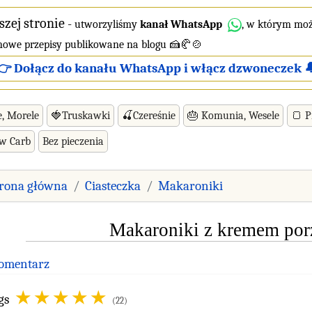
szej stronie
-
utworzyliśmy
kanał WhatsApp
, w którym moż
 nowe przepisy publikowane na blogu 🍰🥐🍲
👉 Dołącz do kanału WhatsApp i włącz dzwoneczek 
e, Morele
🍓Truskawki
🍒Czereśnie
🎂 Komunia, Wesele
🍞 P
ow Carb
Bez pieczenia
trona główna
Ciasteczka
Makaroniki
Makaroniki z kremem po
Komentarz
gs
(22)