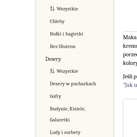
Wszystkie
Chleby
Bułki i bagietki
Makar
kremu
Bez Glutenu
porze
Desery
kolor
Wszystkie
Jeśli
Desery w pucharkach
"Jak 
Gofry
Budynie, Kisiele,
Galaretki
Lody i sorbety