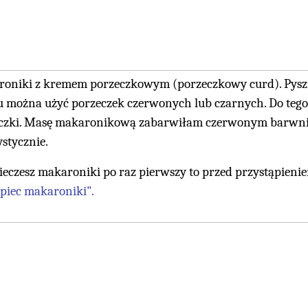
oniki z kremem porzeczkowym (porzeczkowy curd). Pyszn
 można użyć porzeczek czerwonych lub czarnych. Do tego
czki. Masę makaronikową zabarwiłam czerwonym barwni
ystycznie.
 pieczesz makaroniki po raz pierwszy to przed przystąpieni
upiec makaroniki".