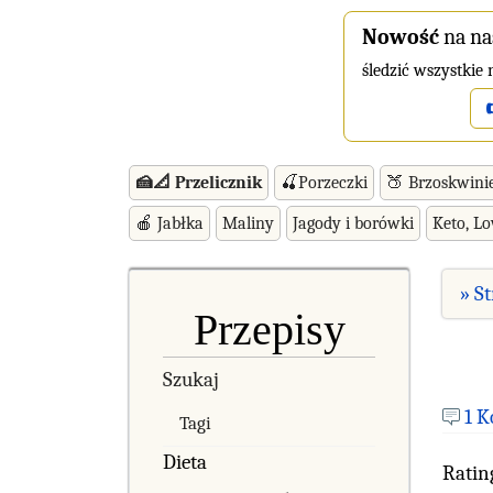
Nowość
na na
śledzić wszystkie
🍰📐 Przelicznik
🍒Porzeczki
🍑 Brzoskwini
🍎 Jabłka
Maliny
Jagody i borówki
Keto, L
» S
Przepisy
Szukaj
1 
Tagi
Dieta
Ratin