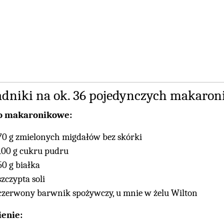
adniki na ok. 36 pojedynczych makaron
to makaronikowe:
70 g zmielonych migdałów bez skórki
100 g cukru pudru
50 g białka
szczypta soli
czerwony barwnik spożywczy, u mnie w żelu Wilton
enie: