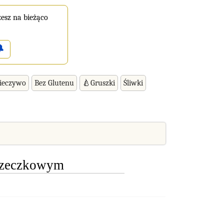
esz na bieżąco

ieczywo
Bez Glutenu
🍐Gruszki
Śliwki
rzeczkowym