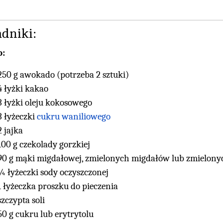
adniki:
o:
250 g awokado (potrzeba 2 sztuki)
4 łyżki kakao
3 łyżki oleju kokosowego
3 łyżeczki
cukru waniliowego
2 jajka
100 g czekolady gorzkiej
90 g mąki migdałowej, zmielonych migdałów lub zmielon
¼ łyżeczki sody oczyszczonej
1 łyżeczka proszku do pieczenia
szczypta soli
50 g cukru lub erytrytolu