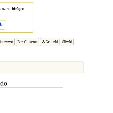
esz na bieżąco

ieczywo
Bez Glutenu
🍐Gruszki
Śliwki
ado