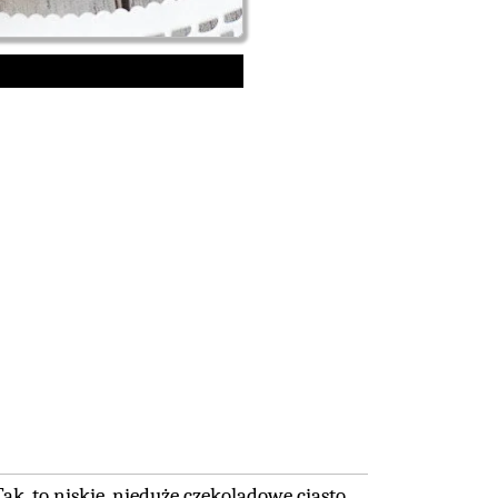
k, to niskie, nieduże czekoladowe ciasto