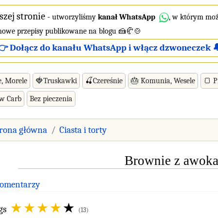
szej stronie
-
utworzyliśmy
kanał WhatsApp
, w którym moż
 nowe przepisy publikowane na blogu 🍰🥐🍲
👉 Dołącz do kanału WhatsApp i włącz dzwoneczek 
e, Morele
🍓Truskawki
🍒Czereśnie
🎂 Komunia, Wesele
🍞 P
ow Carb
Bez pieczenia
trona główna
Ciasta i torty
Brownie z awok
Komentarzy
gs
(13)