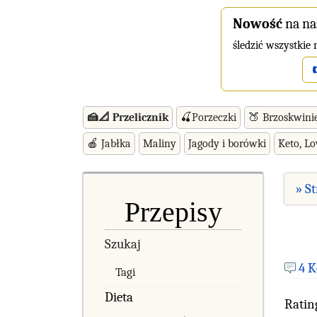
Nowość
na na
śledzić wszystkie
🍰📐 Przelicznik
🍒Porzeczki
🍑 Brzoskwini
🍎 Jabłka
Maliny
Jagody i borówki
Keto, L
» S
Przepisy
Szukaj
4 
Tagi
Dieta
Ratin