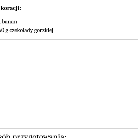
koracji:
1 banan
50 g czekolady gorzkiej
sób przygotowania: