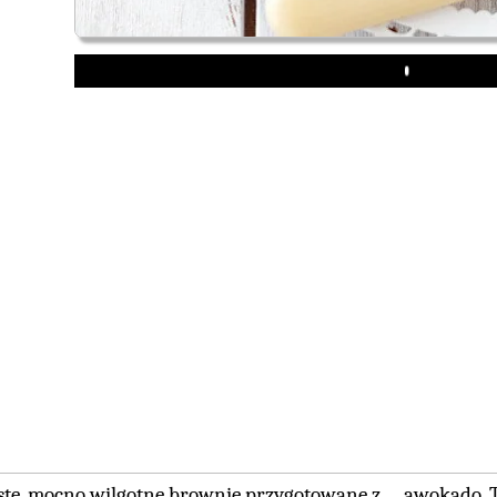
Play
ste, mocno wilgotne brownie przygotowane z … awokado. Ta