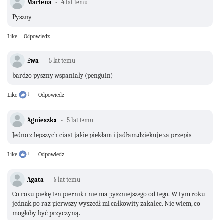
Marlena
4 lat temu
Pyszny
Like
Odpowiedz
Ewa
5 lat temu
bardzo pyszny wspanialy (penguin)
Like
1
Odpowiedz
Agnieszka
5 lat temu
Jedno z lepszych ciast jakie piekłam i jadłam.dziekuje za przepis
Like
1
Odpowiedz
Agata
5 lat temu
Co roku piekę ten piernik i nie ma pyszniejszego od tego. W tym roku
jednak po raz pierwszy wyszedł mi całkowity zakalec. Nie wiem, co
mogłoby być przyczyną.