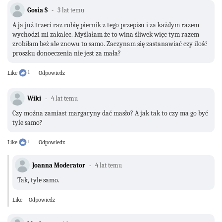
Gosia S
3 lat temu
A ja już trzeci raz robię piernik z tego przepisu i za każdym razem
wychodzi mi zakalec. Myślałam że to wina śliwek więc tym razem
zrobiłam beż ale znowu to samo. Zaczynam się zastanawiać czy ilość
proszku donoeczenia nie jest za mała?
Like
1
Odpowiedz
Wiki
4 lat temu
Czy można zamiast margaryny dać masło? A jak tak to czy ma go być
tyle samo?
Like
1
Odpowiedz
Joanna Moderator
4 lat temu
Tak, tyle samo.
Like
Odpowiedz