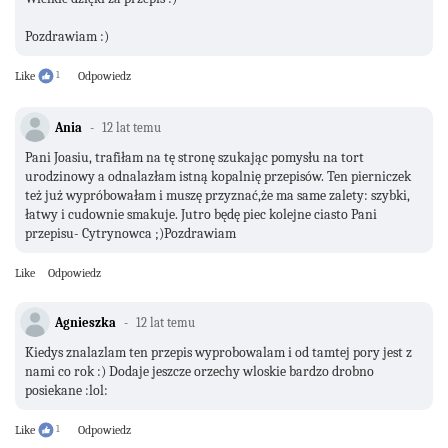
Pozdrawiam :)
Like
1
Odpowiedz
Ania
12 lat temu
Pani Joasiu, trafiłam na tę stronę szukając pomysłu na tort
urodzinowy a odnalazłam istną kopalnię przepisów. Ten pierniczek
też już wypróbowałam i muszę przyznać,że ma same zalety: szybki,
łatwy i cudownie smakuje. Jutro będę piec kolejne ciasto Pani
przepisu- Cytrynowca ;)Pozdrawiam
Like
Odpowiedz
Agnieszka
12 lat temu
Kiedys znalazlam ten przepis wyprobowalam i od tamtej pory jest z
nami co rok :) Dodaje jeszcze orzechy wloskie bardzo drobno
posiekane :lol:
Like
1
Odpowiedz