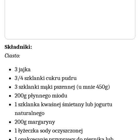
Składniki:
Ciasto:
3 jajka
3/4 szklanki cukru pudru
3 szklanki mąki pszennej (u mnie 450g)
200g płynnego miodu
1 szklanka kwaśnej śmietany lub jogurtu
naturalnego
200g margaryny
1 łyżeczka sody oczyszczonej
1 opakowanie przyprawy do piernika lub