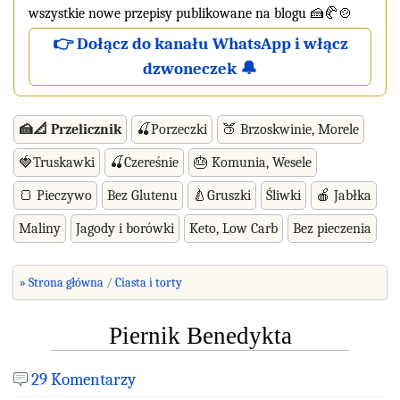
wszystkie nowe przepisy publikowane na blogu 🍰🥐🍲
👉 Dołącz do kanału WhatsApp i włącz
dzwoneczek 🔔
🍰📐 Przelicznik
🍒Porzeczki
🍑 Brzoskwinie, Morele
🍓Truskawki
🍒Czereśnie
🎂 Komunia, Wesele
🍞 Pieczywo
Bez Glutenu
🍐Gruszki
Śliwki
🍎 Jabłka
Maliny
Jagody i borówki
Keto, Low Carb
Bez pieczenia
» Strona główna
Ciasta i torty
Piernik Benedykta
29 Komentarzy