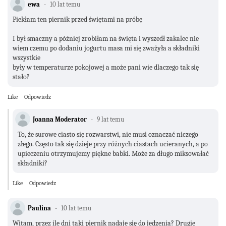
ewa
10 lat temu
Piekłam ten piernik przed świętami na próbę
I był smaczny a później zrobiłam na święta i wyszedł zakalec nie
wiem czemu po dodaniu jogurtu masa mi się zważyła a składniki
wszystkie
były w temperaturze pokojowej a może pani wie dlaczego tak się
stało?
Like
Odpowiedz
Joanna Moderator
9 lat temu
To, że surowe ciasto się rozwarstwi, nie musi oznaczać niczego
złego. Często tak się dzieje przy różnych ciastach ucieranych, a po
upieczeniu otrzymujemy piękne babki. Może za długo miksowałać
składniki?
Like
Odpowiedz
Paulina
10 lat temu
Witam, przez ile dni taki piernik nadaje się do jedzenia? Drugie