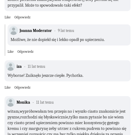
przypalił. Może to spowodowało taki efekt?
Like
Odpowiedz
Joanna Moderator
9 lat temu
Możliwe, że nie dopiekł się i lekko opadł po upieczeniu.
Like
Odpowiedz
iza
11 lat temu
Wyborne! Zniknęło jeszcze ciepłe. Pychotka.
Like
Odpowiedz
Monika
11 lat temu
witam,wypróbowałam ten przepis no i wyszło ciasto znakomicie jest
pyszne,rozchodzi się błyskawicznie,tylko mam pytanie bo nie wiem
czy ciasto przed upieczeniem powinno miec konsystencję gęstego
kremu i czy margarynę zeby utrzec z cukrem pudrem to powinno się
ją wczesniej rozpuścic czy ma byc tylko miękka.dziękuję za przepis