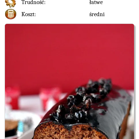
Trudność:
łatwe
Koszt:
średni