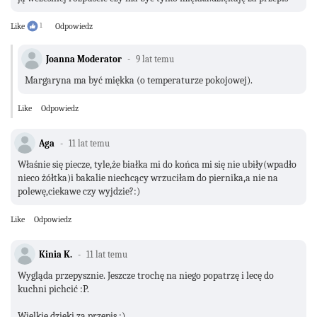
Like
1
Odpowiedz
Joanna Moderator
9 lat temu
Margaryna ma być miękka (o temperaturze pokojowej).
Like
Odpowiedz
Aga
11 lat temu
Właśnie się piecze, tyle,że białka mi do końca mi się nie ubiły(wpadło
nieco żółtka)i bakalie niechcący wrzuciłam do piernika,a nie na
polewę,ciekawe czy wyjdzie?:)
Like
Odpowiedz
Kinia K.
11 lat temu
Wygląda przepysznie. Jeszcze trochę na niego popatrzę i lecę do
kuchni pichcić :P.
Wielkie dzięki za przepis :)