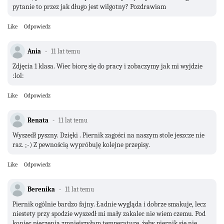
pytanie to przez jak długo jest wilgotny? Pozdrawiam
Like
Odpowiedz
Ania
11 lat temu
Zdjęcia 1 klasa. Wiec biorę się do pracy i zobaczymy jak mi wyjdzie
:lol:
Like
Odpowiedz
Renata
11 lat temu
Wyszedł pyszny. Dzięki . Piernik zagości na naszym stole jeszcze nie
raz. ;-) Z pewnością wypróbuję kolejne przepisy.
Like
Odpowiedz
Berenika
11 lat temu
Piernik ogólnie bardzo fajny. Ładnie wygląda i dobrze smakuje, lecz
niestety przy spodzie wyszedł mi mały zakalec nie wiem czemu. Pod
koniec pieczenia zmniejszyłam temperaturę, żeby piernik się nie