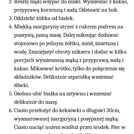
Resztę mąki wsypać do miski. Wymieszać z kakao,
przyprawą korzenną i sodą. Odstawić na bok.
Oddzielić żółtka od białek.
Miękką margarynę utrzeć z cukrem pudrem na
puszystą, jasną masę. Dalej miksując dodawać
stopniowo po jednym żółtku, miód, śmietanę i
wodę. Zmniejszyć obroty miksera i dodać w kilku
porcjach wymieszaną mąką z przyprawą, sodą i
kakao. Miksować krótko, tylko do połączenia się
składników. Delikatnie szpatułką wmieszać
śliwki.
Osobno ubić białka na sztywno i wmieszać
delikatnie do masy.
Ciasto przełożyć do keksówki o długości 30cm,
wysmarowanej margaryną i posypanej mąką.
Ciasto naciąć nożem wzdłuż przez środek. Piec w