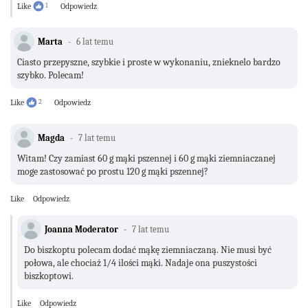
Like
1
Odpowiedz
Marta
6 lat temu
Ciasto przepyszne, szybkie i proste w wykonaniu, znieknelo bardzo
szybko. Polecam!
Like
2
Odpowiedz
Magda
7 lat temu
Witam! Czy zamiast 60 g mąki pszennej i 60 g mąki ziemniaczanej
moge zastosować po prostu 120 g mąki pszennej?
Like
Odpowiedz
Joanna Moderator
7 lat temu
Do biszkoptu polecam dodać mąkę ziemniaczaną. Nie musi być
połowa, ale chociaż 1/4 ilości mąki. Nadaje ona puszystości
biszkoptowi.
Like
Odpowiedz