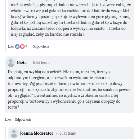
można wylać ją płynną, chłodną na wierzch. Ja tak zawsze robię, że
właśnie warstwę pod galaretką rozkładam dokładnie do wszystkich
brzegów formy i później spokojnie wylewam na górę płynną, zimną
galaretkę. Jeśli są szczeliny to trzeba chłodną galaretkę włożyć do
lodówki, aż zacznie tężeć i dopiero wyłożyć na ciasto. (Trzeba do
niej zaglądać, żeby za bardzo nie stężała).
Like
3
Odpowiedz
Bieta
6 lat temu
Dziękuję za szybką odpowiedź. Nie mam, niestety, formy z
odpinanym brzegiem, ale rozważam wykonanie ciasta na
tortownicy. Wg przelicznika form powinnam zrobić z ok. połowy
proporcji - nie będzie to zbyt mizernie (wizualnie, bo smak na pewno
ok) wyglądać? Ewentualnie, co myślisz o zrobieniu ciasta z tej
proporcji w tortownicy i wykończeniu go z użyciem obręczy do
tortu?
Like
Odpowiedz
Joanna Moderator
6 lat temu