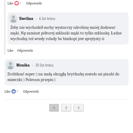
Like
1
Odpowiedz
Ewelina
6 lat temu
Żeby nie wychodził suchy wystarczy odrobinę mniej dodawać
mąki. Np zamiast półtorej szklanki mąki to tylko szklankę. Ładne
wychodzą też wtedy rolady bo biszkopt jest sprężysty☺
Like
Odpowiedz
Monika
10 lat temu
Zrobiłam! super:) na małą okrągłą brytfankę zostało mi pianki do
miseczki:) Polecam przepis:)
Like
1
Odpowiedz
1
2
3