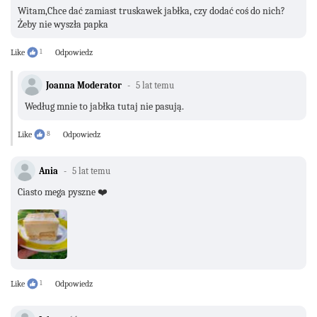
Witam,Chce dać zamiast truskawek jabłka, czy dodać coś do nich?
Żeby nie wyszła papka
Like
1
Odpowiedz
Joanna Moderator
5 lat temu
Według mnie to jabłka tutaj nie pasują.
Like
8
Odpowiedz
Ania
5 lat temu
Ciasto mega pyszne ❤️
Like
1
Odpowiedz