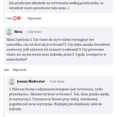
Jak przeliczysz składniki na tortownicę według przelicznika, to
wysokość ciasta pozostanie taka sama ;)
Like
2
Odpowiedz
Bieta
6 lat temu
Mam 3 pytania:1. Czy ciasto da się w całości wyciągnąć bez
uszczebku, czy też kroi się je w formie?2. Czy jedna puszka brzoskwiń
wystarczy, jeśli używam ich zamiast truskawek?3. Czy gotowemu
ciastu nic się nie stanie poza lodówką przez 2-3 godz. transportu w
samochodzie?
Like
Odpowiedz
Joanna Moderator
6 lat temu
1. Polecam formę z odpinanym brzegiem (jak tortownica, tylko
prostokątna). Możesz też kroić w formie.2. Tak, duża puszka myślę,
że wystarczy.3. Trzymane w formie przy takiej, chłodnawej
pogodzie jak teraz wytrzyma. Najlepiej jak dojedziesz, włóż do
lodówki.