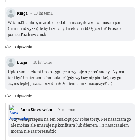
kinga
10 lat temu
Witam.Chcialabym zrobic podobna mase,ale z serka mascarpone
(mam nadwyzki)ile by trzeba galaretek na 600 g serka? Prosze o
pomoc.Pozdrawiam.k
Like
Odpowiedz
Łucja
10 lat temu
Upiekłam biszkopt i po ostygnięciu wydaje się dość suchy. Czy ma
taki być i potem sam 'namoknie' (gdy wyłoży się piankę), czy go
czymś lepiej jeszcze przed nałożeniem pianki nasączyć? :-)
Like
Odpowiedz
Anna Staszewska
7 lat temu
Używam przepisu na ten biszkopt gdy robie torty. Nie nasaczam go
ale można ale smaruje np.konfitura lub dżemem ... z nasaczaniem
mozna nie raz przesadzic