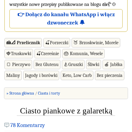
wszystkie nowe przepisy publikowane na blogu 🍰🥐🍲
👉 Dołącz do kanału WhatsApp i włącz
dzwoneczek 🔔
🍰📐 Przelicznik
🍒Porzeczki
🍑 Brzoskwinie, Morele
🍓Truskawki
🍒Czereśnie
🎂 Komunia, Wesele
🍞 Pieczywo
Bez Glutenu
🍐Gruszki
Śliwki
🍎 Jabłka
Maliny
Jagody i borówki
Keto, Low Carb
Bez pieczenia
» Strona główna
Ciasta i torty
Ciasto piankowe z galaretką
78 Komentarzy