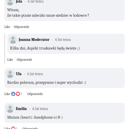
Jola
6 lat temu
Witam,
ile takie ptasie mleczko moze siedziec w lodowce ?
Like
Odpowiedz
Joanna Moderator
6 lat temu
Kilka dni, dopóki truskawki będą świeże ;)
Like
Odpowiedz
Ula
6 lat temu
Bardzo polecam, przepyszne i super wychodzi :)
Like
2
Odpowiedz
Emilia
6 lat temu
Mniam (heart) :headphone o) 8-)
Like
1
Odpowiedz