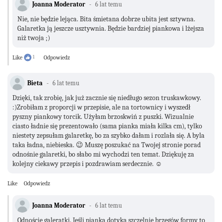
Joanna Moderator
6 lat temu
Nie, nie będzie lejąca. Bita śmietana dobrze ubita jest sztywna.
Galaretka ją jeszcze usztywnia. Będzie bardziej piankowa i lżejsza
niż twoja ;)
Like
1
Odpowiedz
Bieta
6 lat temu
Dzięki, tak zrobię, jak już zacznie się niedługo sezon truskawkowy.
:)Zrobiłam z proporcji w przepisie, ale na tortownicy i wyszedł
pyszny piankowy torcik. Użyłam brzoskwiń z puszki. Wizualnie
ciasto ładnie się prezentowało (sama pianka miała kilka cm), tylko
niestety zepsułam galaretkę, bo za szybko dałam i rozlała się. A byla
taka ładna, niebieska. 😉 Muszę poszukać na Twojej stronie porad
odnośnie galaretki, bo słabo mi wychodzi ten temat. Dziękuję za
kolejny ciekawy przepis i pozdrawiam serdecznie. ☺
Like
Odpowiedz
Joanna Moderator
6 lat temu
Odnoście galeratki. Jeśli pianka dotyka szczelnie brzegów formy to