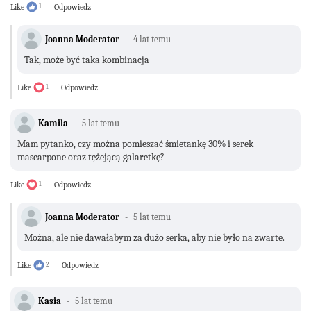
Like
1
Odpowiedz
Joanna Moderator
4 lat temu
Tak, może być taka kombinacja
Like
1
Odpowiedz
Kamila
5 lat temu
Mam pytanko, czy można pomieszać śmietankę 30% i serek
mascarpone oraz tężejącą galaretkę?
Like
1
Odpowiedz
Joanna Moderator
5 lat temu
Można, ale nie dawałabym za dużo serka, aby nie było na zwarte.
Like
2
Odpowiedz
Kasia
5 lat temu