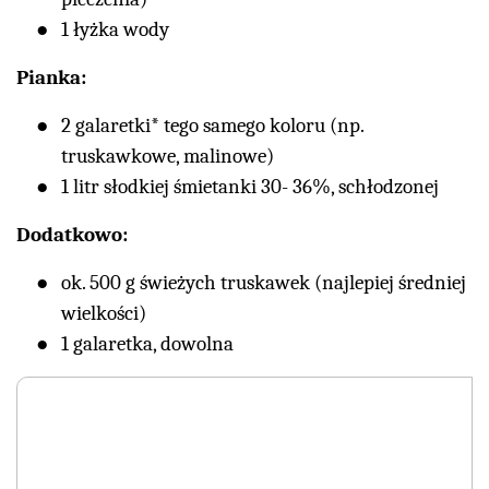
1 łyżka wody
Pianka:
2 galaretki* tego samego koloru (np.
truskawkowe, malinowe)
1 litr słodkiej śmietanki 30- 36%, schłodzonej
Dodatkowo:
ok. 500 g świeżych truskawek (najlepiej średniej
wielkości)
1 galaretka, dowolna