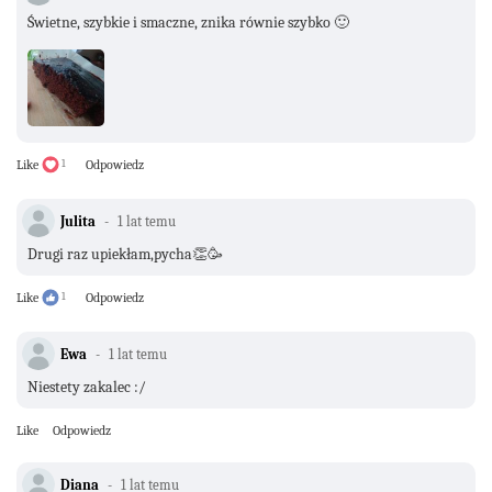
Świetne, szybkie i smaczne, znika równie szybko 🙂
Like
1
Odpowiedz
Julita
1 lat temu
Drugi raz upiekłam,pycha👏🥳
Like
1
Odpowiedz
Ewa
1 lat temu
Niestety zakalec :/
Like
Odpowiedz
Diana
1 lat temu