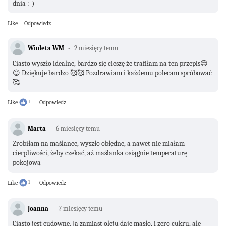
dnia :-)
Like
Odpowiedz
Wioleta WM
2 miesięcy temu
Ciasto wyszło idealne, bardzo się cieszę że trafiłam na ten przepis😊
😊 Dziękuje bardzo 🥰🥰 Pozdrawiam i każdemu polecam spróbować
🥰
Like
1
Odpowiedz
Marta
6 miesięcy temu
Zrobiłam na maślance, wyszło obłędne, a nawet nie miałam
cierpliwości, żeby czekać, aż maślanka osiągnie temperaturę
pokojową
Like
1
Odpowiedz
Joanna
7 miesięcy temu
Ciasto jest cudowne. Ja zamiast oleju daje masło, i zero cukru, ale