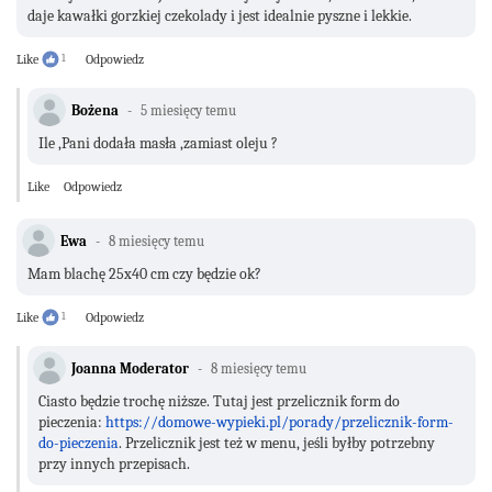
daje kawałki gorzkiej czekolady i jest idealnie pyszne i lekkie.
Like
1
Odpowiedz
Bożena
5 miesięcy temu
Ile ,Pani dodała masła ,zamiast oleju ?
Like
Odpowiedz
Ewa
8 miesięcy temu
Mam blachę 25x40 cm czy będzie ok?
Like
1
Odpowiedz
Joanna Moderator
8 miesięcy temu
Ciasto będzie trochę niższe. Tutaj jest przelicznik form do
pieczenia:
https://domowe-wypieki.pl/porady/przelicznik-form-
do-pieczenia
. Przelicznik jest też w menu, jeśli byłby potrzebny
przy innych przepisach.