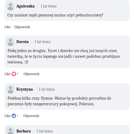
Agnieszka
1 lat temu
Czy zamiast mąki pszennej można użyć pełnoziarnistej?
Like
Odpowiedz
Dorota
1 lat temu
Piekę jedno za drugim.. Facet i dziecko nie chcą już innych ciast,
twierdzą, że w życiu lepszego nie jedli i nawet podobno przebijam
teściową. :D
Like
4
Odpowiedz
Krystyna
1 lat temu
Piekłam kilka razy. Pyszne. Ważne by produkty potrzebne do
pieczenia były tempereratury pokojowej. Polecam.
Like
1
Odpowiedz
Barbara
1 lat temu