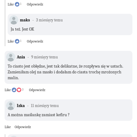
Like
1
Odpowiedz
maks
3 miesięcy temu
Ja też. Jest OK
Like
1
Odpowiedz
Ania
9 miesięcy temu
To ciasto jest obłędne, jest tak delikatne, że rozpływa się w ustach.
Zamieniłam olej na masło i dodałam do ciasta trochę mrożonych
malin.
Like
3
Odpowiedz
Izka
11 miesięcy temu
A można maślankę zamiast kefiru ?
Like
Odpowiedz