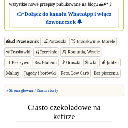
wszystkie nowe przepisy publikowane na blogu 🍰🥐🍲
👉 Dołącz do kanału WhatsApp i włącz
dzwoneczek 🔔
🍰📐 Przelicznik
🍒Porzeczki
🍑 Brzoskwinie, Morele
🍓Truskawki
🍒Czereśnie
🎂 Komunia, Wesele
🍞 Pieczywo
Bez Glutenu
🍐Gruszki
Śliwki
🍎 Jabłka
Maliny
Jagody i borówki
Keto, Low Carb
Bez pieczenia
» Strona główna
Ciasta i torty
Ciasto czekoladowe na
kefirze