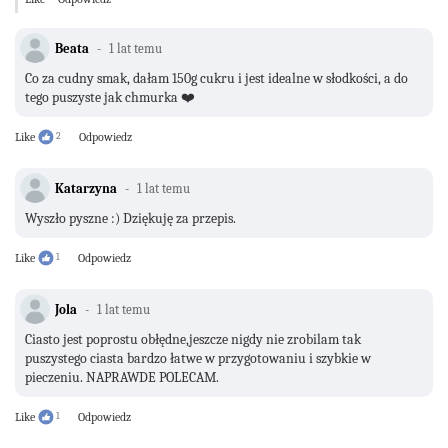
Beata
1 lat temu
Co za cudny smak, dałam 150g cukru i jest idealne w słodkości, a do
tego puszyste jak chmurka ❤️
Like
2
Odpowiedz
Katarzyna
1 lat temu
Wyszło pyszne :) Dziękuję za przepis.
Like
1
Odpowiedz
Jola
1 lat temu
Ciasto jest poprostu obłędne,jeszcze nigdy nie zrobilam tak
puszystego ciasta bardzo łatwe w przygotowaniu i szybkie w
pieczeniu. NAPRAWDE POLECAM.
Like
1
Odpowiedz