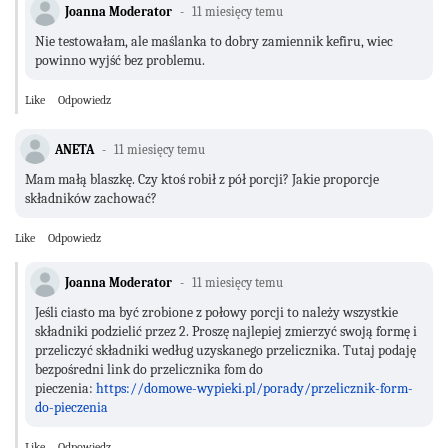
Joanna Moderator
11 miesięcy temu
Nie testowałam, ale maślanka to dobry zamiennik kefiru, wiec
powinno wyjść bez problemu.
Like
Odpowiedz
ANETA
11 miesięcy temu
Mam małą blaszkę. Czy ktoś robił z pół porcji? Jakie proporcje
składników zachować?
Like
Odpowiedz
Joanna Moderator
11 miesięcy temu
Jeśli ciasto ma być zrobione z połowy porcji to należy wszystkie
składniki podzielić przez 2. Proszę najlepiej zmierzyć swoją formę i
przeliczyć składniki według uzyskanego przelicznika. Tutaj podaję
bezpośredni link do przelicznika fom do
pieczenia:
https://domowe-wypieki.pl/porady/przelicznik-form-
do-pieczenia
Like
Odpowiedz