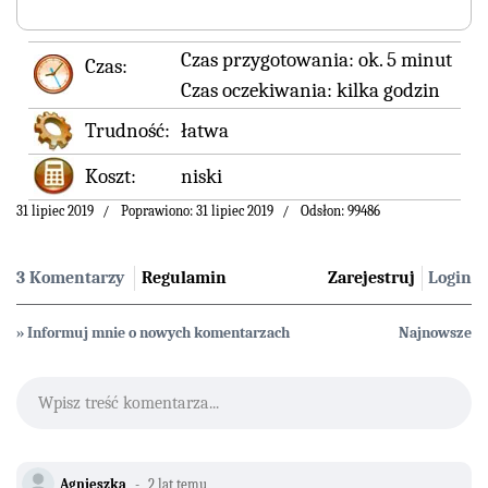
Czas przygotowania:
ok. 5 minut
Czas:
Czas oczekiwania:
kilka godzin
Trudność:
łatwa
Koszt:
niski
31 lipiec 2019
Poprawiono: 31 lipiec 2019
Odsłon: 99486
3 Komentarzy
Regulamin
Zarejestruj
Login
» Informuj mnie o nowych komentarzach
Najnowsze
Wpisz treść komentarza...
Agnieszka
2 lat temu