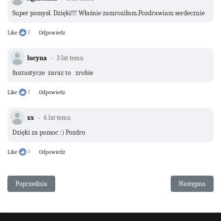
Super pomysł. Dzięki!!! Właśnie zamroziłam.Pozdrawiam serdecznie
Like
2
Odpowiedz
lucyna
3 lat temu
fantastycze zaraz to zrobie
Like
2
Odpowiedz
xx
6 lat temu
Dzięki za pomoc :) Pozdro
Like
3
Odpowiedz
Poprzednia strona: Jak wyfiletować pomarańczę
Następna stron
Poprzednia
Następna