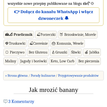
wszystkie nowe przepisy publikowane na blogu 🍰🥐🍲
👉 Dołącz do kanału WhatsApp i włącz
dzwoneczek 🔔
🍰📐 Przelicznik
🍒Porzeczki
🍑 Brzoskwinie, Morele
🍓Truskawki
🍒Czereśnie
🎂 Komunia, Wesele
🍞 Pieczywo
Bez Glutenu
🍐Gruszki
Śliwki
🍎 Jabłka
Maliny
Jagody i borówki
Keto, Low Carb
Bez pieczenia
» Strona główna
Porady kulinarne
Przygotowywanie produktów
Jak mrozić banany
3 Komentarzy