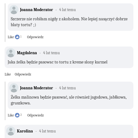
Joanna Moderator
4 lat temu
Szczerze nie robiłam nigdy z akoholem. Nie lepiej nasączyć dobrze
blaty tortu? ;)
Like
1
Odpowiedz
Magdalena
4 lat temu
Jaka żelka będzie pasowac to tortu z kreme slony karmel
Like
Odpowiedz
Joanna Moderator
4 lat temu
Żelka malinowa będzie pasować, ale również jagodowa, jabłkowa,
gruszkowa.
Like
2
Odpowiedz
Karolina
4 lat temu