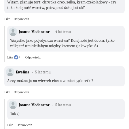
Witam, planuję tort: chrupka oreo, zelka, krem czekoladowy - czy
taka kolejność warstw, patrząc od dołu jest ok?
Like
Odpowiedz
Joanna Moderator
4 lat temu
Wszystko jako pojedyncza warstwa? Kolejność jest dobra, tylko
żelkę też umieściłabym między kremem (jak w pkt. 6)
Like
1
Odpowiedz
Ewelina
5 lat temu
A czy można ją na wierzch ciasta zamiast galaretki?
Like
Odpowiedz
Joanna Moderator
5 lat temu
Tak :)
Like
Odpowiedz