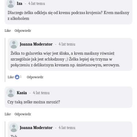
Iza
4 lat temu
Dlaczego żelka odkleja się od kremu podczas krojenia? Krem maślany
z alkoholem
Like
Odpowiedz
Joanna Moderator
4 lat temu
Żelka to galaretka więc jest śliska, a krem maślany również
szczególnie jak jest schłodzony ;) Żelka lepiej się trzyma w
połączeniu z delikatnym kremem np. śmietanowym, serowym.
Like
1
Odpowiedz
Kasia
4 lat temu
Czy taką zelke można mrozić?
Like
Odpowiedz
Joanna Moderator
4 lat temu
Tak