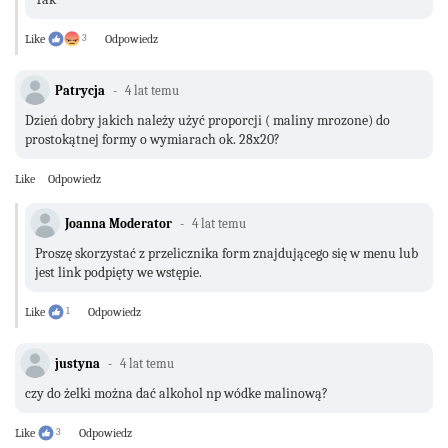
Like
3
Odpowiedz
Patrycja
4 lat temu
Dzień dobry jakich należy użyć proporcji ( maliny mrozone) do
prostokątnej formy o wymiarach ok. 28x20?
Like
Odpowiedz
Joanna Moderator
4 lat temu
Proszę skorzystać z przelicznika form znajdującego się w menu lub
jest link podpięty we wstępie.
Like
1
Odpowiedz
justyna
4 lat temu
czy do żelki można dać alkohol np wódke malinową?
Like
3
Odpowiedz