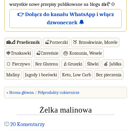
wszystkie nowe przepisy publikowane na blogu 🍰🥐🍲
👉 Dołącz do kanału WhatsApp i włącz
dzwoneczek 🔔
🍰📐 Przelicznik
🍒Porzeczki
🍑 Brzoskwinie, Morele
🍓Truskawki
🍒Czereśnie
🎂 Komunia, Wesele
🍞 Pieczywo
Bez Glutenu
🍐Gruszki
Śliwki
🍎 Jabłka
Maliny
Jagody i borówki
Keto, Low Carb
Bez pieczenia
» Strona główna
Półprodukty cukiernicze
Żelka malinowa
20 Komentarzy