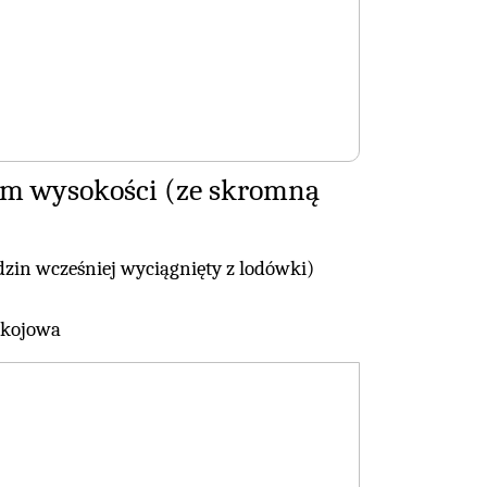
3 cm wysokości (ze skromną
zin wcześniej wyciągnięty z lodówki)
okojowa