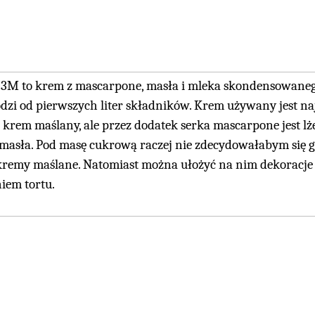
3M to krem z mascarpone, masła i mleka skondensowanego
dzi od pierwszych liter składników. Krem używany jest naj
to krem maślany, ale przez dodatek serka mascarpone jest l
 masła. Pod masę cukrową raczej nie zdecydowałabym się go 
kremy maślane. Natomiast można ułożyć na nim dekoracje 
iem tortu.