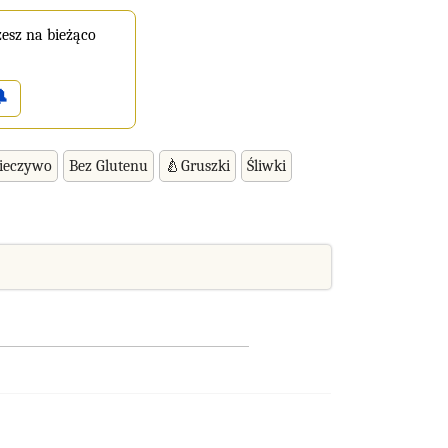
esz na bieżąco

ieczywo
Bez Glutenu
🍐Gruszki
Śliwki