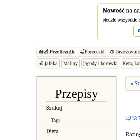
Nowość
na na
śledzić wszystkie
🍰📐 Przelicznik
🍒Porzeczki
🍑 Brzoskwini
🍎 Jabłka
Maliny
Jagody i borówki
Keto, L
» S
Przepisy
Szukaj
13
Tagi
Dieta
Ratin