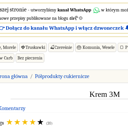
szej stronie
-
utworzyliśmy
kanał WhatsApp
, w którym moż
 nowe przepisy publikowane na blogu 🍰🥐🍲
👉 Dołącz do kanału WhatsApp i włącz dzwoneczek 
e, Morele
🍓Truskawki
🍒Czereśnie
🎂 Komunia, Wesele
🍞 P
ow Carb
Bez pieczenia
trona główna
Półprodukty cukiernicze
Krem 3M
 Komentarzy
gs
(20)