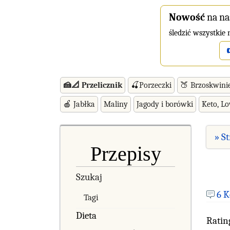
Nowość
na na
śledzić wszystkie
🍰📐 Przelicznik
🍒Porzeczki
🍑 Brzoskwini
🍎 Jabłka
Maliny
Jagody i borówki
Keto, L
» S
Przepisy
Szukaj
6 
Tagi
Dieta
Ratin