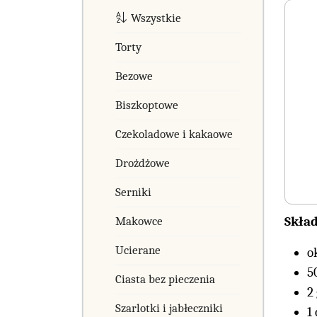
Wszystkie
Torty
Bezowe
Biszkoptowe
Czekoladowe i kakaowe
Drożdżowe
Serniki
Skład
Makowce
Ucierane
o
5
Ciasta bez pieczenia
2
Szarlotki i jabłeczniki
1