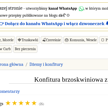
szej stronie
-
utworzyliśmy
kanał WhatsApp
, w którym moż
 nowe przepisy publikowane na blogu 🍰🥐🍲
👉 Dołącz do kanału WhatsApp i włącz dzwoneczek 
e, Morele
🍓Truskawki
🍒Czereśnie
🎂 Komunia, Wesele
🍞 P
ow Carb
Bez pieczenia
trona główna
Dżemy i konfitury
Konfitura brzoskwiniowa 
Komentarzy
gs
(25)