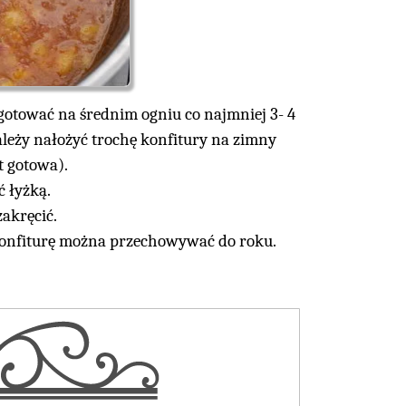
gotować na średnim ogniu co najmniej 3- 4
należy nałożyć trochę konfitury na zimny
st gotowa).
ć łyżką.
zakręcić.
 Konfiturę można przechowywać do roku.