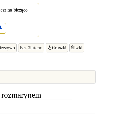
esz na bieżąco

ieczywo
Bez Glutenu
🍐Gruszki
Śliwki
z rozmarynem