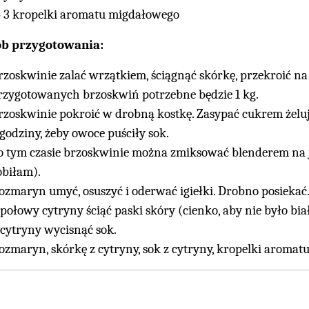
- 3 kropelki aromatu migdałowego
ób przygotowania:
rzoskwinie zalać wrzątkiem, ściągnąć skórkę, przekroić na 
rzygotowanych brzoskwiń potrzebne będzie 1 kg.
rzoskwinie pokroić w drobną kostkę. Zasypać cukrem żeluj
 godziny, żeby owoce puściły sok.
o tym czasie brzoskwinie można zmiksować blenderem na jes
obiłam).
ozmaryn umyć, osuszyć i oderwać igiełki. Drobno posiekać
 połowy cytryny ściąć paski skóry (cienko, aby nie było bia
 cytryny wycisnąć sok.
ozmaryn, skórkę z cytryny, sok z cytryny, kropelki aromat