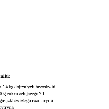
niki:
k. 1,4 kg dojrzałych brzoskwiń
00g cukru żelującego 2:1
 gałązki świeżego rozmarynu
 cytryna