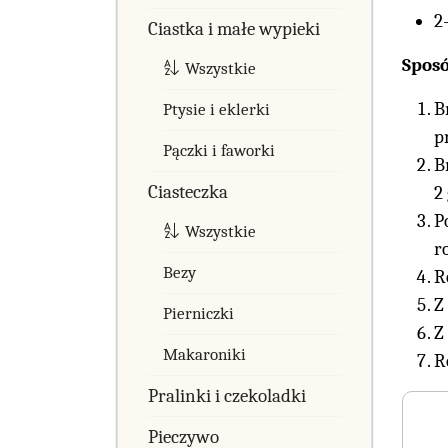
2
Ciastka i małe wypieki
Spos
Wszystkie
B
Ptysie i eklerki
p
Pączki i faworki
B
Ciasteczka
2
P
Wszystkie
r
Bezy
R
Z
Pierniczki
Z
Makaroniki
R
Pralinki i czekoladki
Pieczywo