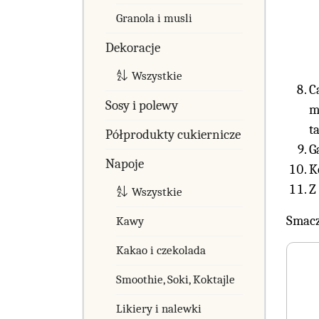
Granola i musli
Dekoracje
Wszystkie
C
Sosy i polewy
m
t
Półprodukty cukiernicze
G
Napoje
K
Z
Wszystkie
Smacz
Kawy
Kakao i czekolada
Smoothie, Soki, Koktajle
Likiery i nalewki