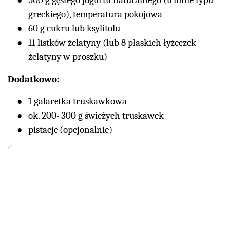
500 g gęstego jogurtu naturalnego (u mnie typu
greckiego), temperatura pokojowa
60 g cukru lub ksylitolu
11 listków żelatyny (lub 8 płaskich łyżeczek
żelatyny w proszku)
Dodatkowo:
1 galaretka truskawkowa
ok. 200- 300 g świeżych truskawek
pistacje (opcjonalnie)