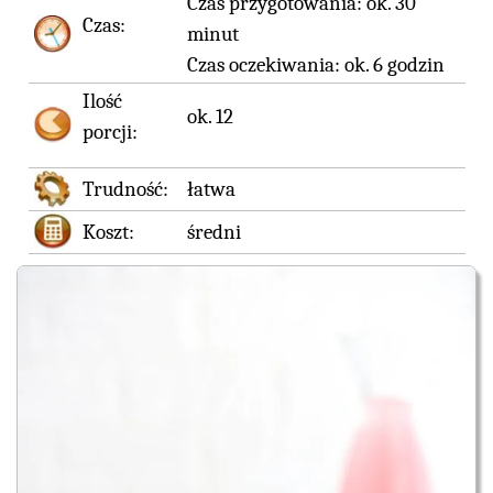
Czas przygotowania:
ok. 30
Czas:
minut
Czas oczekiwania:
ok. 6 godzin
Ilość
ok. 12
porcji:
Trudność:
łatwa
Koszt:
średni