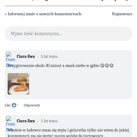
» Informuj mnie o nowych komentarzach
Najnowsze
Wpisz treść komentarza...
Ciura Ewa
5 lat temu
Przygotowanie około 30 minut a smak niebo w gębie 😋😋😋
Like
1
Odpowiedz
Ciura Ewa
5 lat temu
Właśnie w lodowce masa się stęża i galaretka tylko nie wiem do jakiej
konsystencji ma się stężyć zanim wyleje do tortownicy .