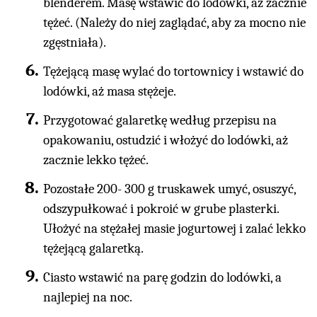
blenderem. Masę wstawić do lodówki, aż zacznie
tężeć. (Należy do niej zaglądać, aby za mocno nie
zgęstniała).
Tężejącą masę wylać do tortownicy i wstawić do
lodówki, aż masa stężeje.
Przygotować galaretkę według przepisu na
opakowaniu, ostudzić i włożyć do lodówki, aż
zacznie lekko tężeć.
Pozostałe 200- 300 g truskawek umyć, osuszyć,
odszypułkować i pokroić w grube plasterki.
Ułożyć na stężałej masie jogurtowej i zalać lekko
tężejącą galaretką.
Ciasto wstawić na parę godzin do lodówki, a
najlepiej na noc.