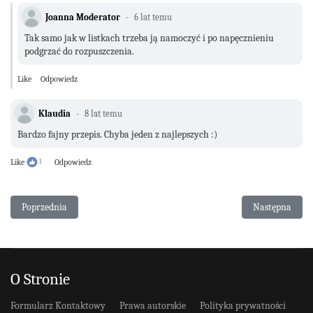
Joanna Moderator
6 lat temu
Tak samo jak w listkach trzeba ją namoczyć i po napęcznieniu
podgrzać do rozpuszczenia.
Like
Odpowiedz
Klaudia
8 lat temu
Bardzo fajny przepis. Chyba jeden z najlepszych :)
Like
1
Odpowiedz
Poprzednia strona: Sernik limonkowy na zimno
Następna stron
Poprzednia
Następna
O Stronie
Formularz Kontaktowy
Prawa autorskie
Polityka prywatności