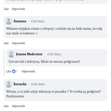
Like
Odpowiedz
Zuzanna
6 lat temu
Właśnie wyjęłam ciasto z obręczy i rozlało się na boki mimo, że całą
noc stało w lodówce :(
Like
Odpowiedz
Joanna Moderator
6 lat temu
Coś nie tak z żelatyną. Może za mocno podgrzana?
Like
1
Odpowiedz
Kornelia
6 lat temu
Witam, a co jeśli użyje żelatyny w proszku ? Te trzeba ją podgrzać?
Pozdrawiam
Like
Odpowiedz