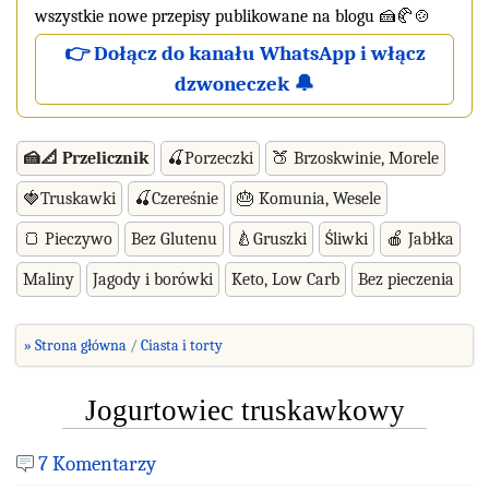
wszystkie nowe przepisy publikowane na blogu 🍰🥐🍲
👉 Dołącz do kanału WhatsApp i włącz
dzwoneczek 🔔
🍰📐 Przelicznik
🍒Porzeczki
🍑 Brzoskwinie, Morele
🍓Truskawki
🍒Czereśnie
🎂 Komunia, Wesele
🍞 Pieczywo
Bez Glutenu
🍐Gruszki
Śliwki
🍎 Jabłka
Maliny
Jagody i borówki
Keto, Low Carb
Bez pieczenia
» Strona główna
Ciasta i torty
Jogurtowiec truskawkowy
7 Komentarzy