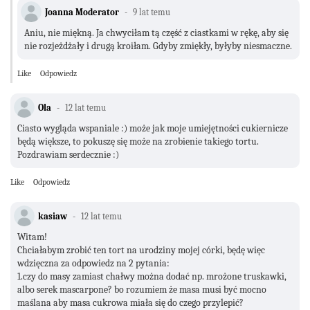
Joanna Moderator
9 lat temu
Aniu, nie miękną. Ja chwyciłam tą część z ciastkami w rękę, aby się
nie rozjeżdżały i drugą kroiłam. Gdyby zmiękły, byłyby niesmaczne.
Like
Odpowiedz
Ola
12 lat temu
Ciasto wygląda wspaniale :) może jak moje umiejętności cukiernicze
będą większe, to pokuszę się może na zrobienie takiego tortu.
Pozdrawiam serdecznie :)
Like
Odpowiedz
kasiaw
12 lat temu
Witam!
Chciałabym zrobić ten tort na urodziny mojej córki, będę więc
wdzięczna za odpowiedz na 2 pytania:
1.czy do masy zamiast chałwy można dodać np. mrożone truskawki,
albo serek mascarpone? bo rozumiem że masa musi być mocno
maślana aby masa cukrowa miała się do czego przylepić?