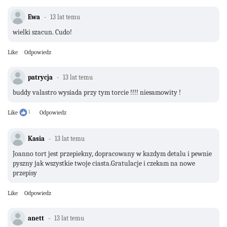
Ewa
13 lat temu
wielki szacun. Cudo!
Like
Odpowiedz
patrycja
13 lat temu
buddy valastro wysiada przy tym torcie !!!! niesamowity !
Like
1
Odpowiedz
Kasia
13 lat temu
Joanno tort jest przepiekny, dopracowany w kazdym detalu i pewnie
pyszny jak wszystkie twoje ciasta.Gratulacje i czekam na nowe
przepisy
Like
Odpowiedz
anett
13 lat temu