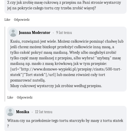
2.czy jak zrobię masę cukrową z przepisu na Pani stronie wystarczy
jej na pokrycie całego tortu czy trzeba zrobić więcej?
Like
Odpowiedz
Joanna Moderator
9 lat temu
Kasiu, rozwiązań jest wiele. Możesz całkowicie pominąć chałwę lub
jeśli chcesz możesz biszkopt przełożyć całkowicie inną masą, a
tylko całość pokryć masą maślaną. Wtedy albo mogłabyś zrobić
tylko część masy maślanej z przepisu, albo wybrać "szybszą" masę
maślaną np. masło z masą krówkową jak w tym przepisie:
[url="http://www.domowe-wypieki.pl/przepisy/ciasta/500-tort-
statek"]"Tort statek"[/url] lub możesz również cały tort
posmarować nutellą.
Masy cukrowej wystarczy jak zrobisz według przepisu.
Like
Odpowiedz
Monika
12 lat temu
Witam czy na przełożenie tego tortu starczyło by masy z tortu statek
?