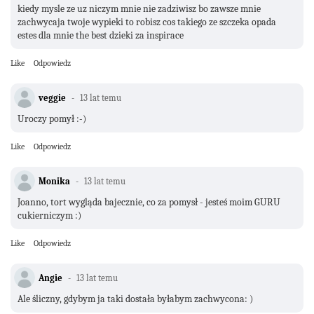
kiedy mysle ze uz niczym mnie nie zadziwisz bo zawsze mnie
zachwycaja twoje wypieki to robisz cos takiego ze szczeka opada
estes dla mnie the best dzieki za inspirace
Like
Odpowiedz
veggie
13 lat temu
Uroczy pomył :-)
Like
Odpowiedz
Monika
13 lat temu
Joanno, tort wygląda bajecznie, co za pomysł - jesteś moim GURU
cukierniczym :)
Like
Odpowiedz
Angie
13 lat temu
Ale śliczny, gdybym ja taki dostała byłabym zachwycona: )