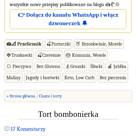
wszystkie nowe przepisy publikowane na blogu 🍰🥐🍲
👉 Dołącz do kanału WhatsApp i włącz
dzwoneczek 🔔
🍰📐 Przelicznik
🍒Porzeczki
🍑 Brzoskwinie, Morele
🍓Truskawki
🍒Czereśnie
🎂 Komunia, Wesele
🍞 Pieczywo
Bez Glutenu
🍐Gruszki
Śliwki
🍎 Jabłka
Maliny
Jagody i borówki
Keto, Low Carb
Bez pieczenia
» Strona główna
Ciasta i torty
Tort bombonierka
17 Komentarzy