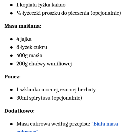
1 kopiata łyżka kakao
½ łyżeczki proszku do pieczenia (opcjonalnie)
Masa maślana:
4 jajka
8 łyżek cukru
400g masła
200g chałwy waniliowej
Poncz:
1 szklanka mocnej, czarnej herbaty
30ml spirytusu (opcjonalnie)
Dodatkowo:
Masa cukrowa według przepisu:
"Biała masa