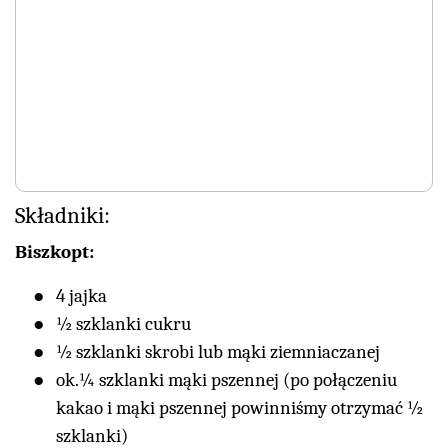
Składniki:
Biszkopt:
4 jajka
½ szklanki cukru
½ szklanki skrobi lub mąki ziemniaczanej
ok.¼ szklanki mąki pszennej (po połączeniu
kakao i mąki pszennej powinniśmy otrzymać ½
szklanki)