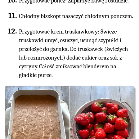
Przygotować poncz: Zaparzyć kawę i ostudzić.
Chłodny biszkopt nasączyć chłodnym ponczem.
Przygotować krem truskawkowy: Świeże
truskawki umyć, osuszyć, usunąć szypułki i
przełożyć do garnka. Do truskawek (świeżych
lub rozmrożonych) dodać cukier oraz sok z
cytryny. Całość zmiksować blenderem na
gładkie puree.