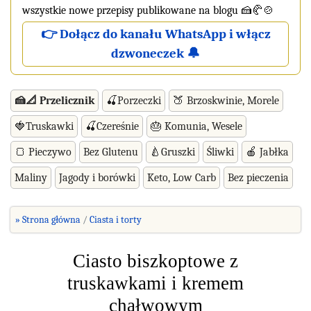
wszystkie nowe przepisy publikowane na blogu 🍰🥐🍲
👉 Dołącz do kanału WhatsApp i włącz
dzwoneczek 🔔
🍰📐 Przelicznik
🍒Porzeczki
🍑 Brzoskwinie, Morele
🍓Truskawki
🍒Czereśnie
🎂 Komunia, Wesele
🍞 Pieczywo
Bez Glutenu
🍐Gruszki
Śliwki
🍎 Jabłka
Maliny
Jagody i borówki
Keto, Low Carb
Bez pieczenia
» Strona główna
Ciasta i torty
Ciasto biszkoptowe z
truskawkami i kremem
chałwowym