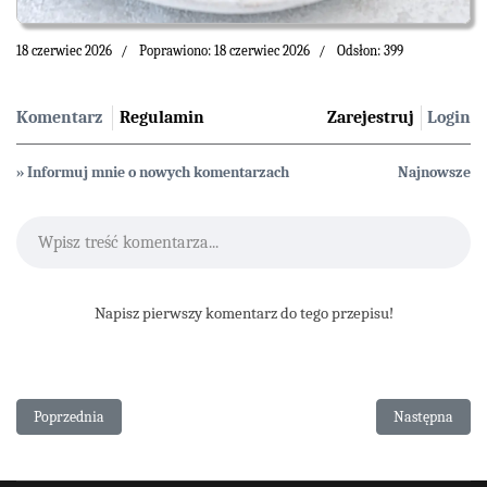
18 czerwiec 2026
Poprawiono: 18 czerwiec 2026
Odsłon: 399
Komentarz
Regulamin
Zarejestruj
Login
» Informuj mnie o nowych komentarzach
Najnowsze
Wpisz treść komentarza...
Napisz pierwszy komentarz do tego przepisu!
Poprzednia strona: Ciasto kruche z porzeczkami
Następna stron
Poprzednia
Następna