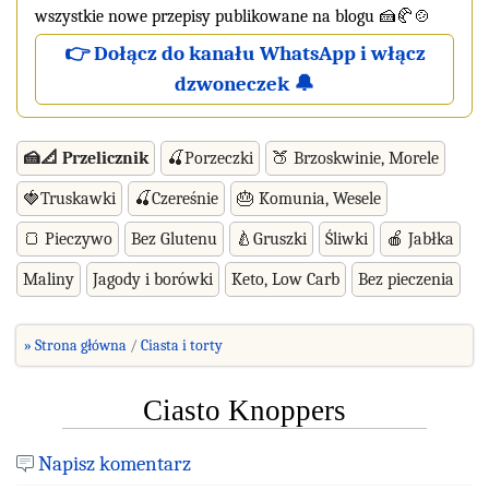
wszystkie nowe przepisy publikowane na blogu 🍰🥐🍲
👉 Dołącz do kanału WhatsApp i włącz
dzwoneczek 🔔
🍰📐 Przelicznik
🍒Porzeczki
🍑 Brzoskwinie, Morele
🍓Truskawki
🍒Czereśnie
🎂 Komunia, Wesele
🍞 Pieczywo
Bez Glutenu
🍐Gruszki
Śliwki
🍎 Jabłka
Maliny
Jagody i borówki
Keto, Low Carb
Bez pieczenia
» Strona główna
Ciasta i torty
Ciasto Knoppers
Napisz komentarz