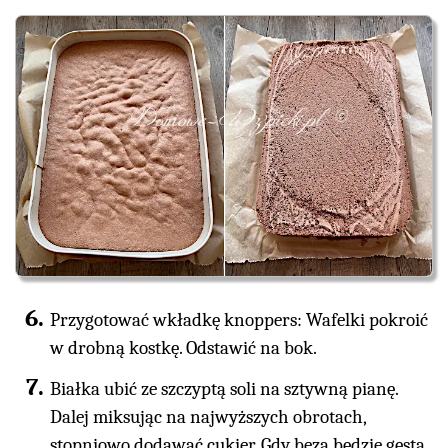
Przygotować wkładkę knoppers: Wafelki pokroić
w drobną kostkę. Odstawić na bok.
Białka ubić ze szczyptą soli na sztywną pianę.
Dalej miksując na najwyższych obrotach,
stopniowo dodawać cukier. Gdy beza będzie gęsta,