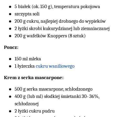
5 białek (ok. 150 g), temperatura pokojowa
szczypta soli
200 g cukru, najlepiej drobnego do wypieków
2 łyżki skrobi kukurydzianej lub ziemniaczanej
200 g wafelków Knoppers (8 sztuk)
Poncz:
150 ml mleka
1 łyżeczka
cukru waniliowego
Krem z serka mascarpone:
500 g serka mascarpone, schłodzonego
400 g (lub ml) słodkiej śmietanki 30- 36%,
schłodzonej
2 łyżki cukru pudru