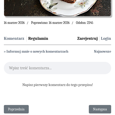
16 marzec 2026
Poprawiono: 16 marzec 2026
Odsłon: 2245
Komentarz
Regulamin
Zarejestruj
Login
» Informuj mnie o nowych komentarzach
Najnowsze
Wpisz treść komentarza...
Napisz pierwszy komentarz do tego przepisu!
Poprzednia strona: Orzechowa babka z cukinią i czekoladą
Następna stron
Poprzednia
Następna