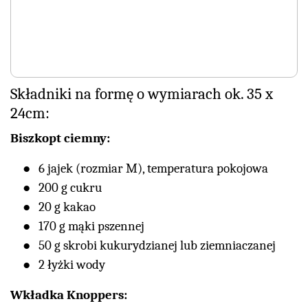
Składniki na formę o wymiarach ok. 35 x
24cm:
Biszkopt ciemny:
6 jajek (rozmiar M), temperatura pokojowa
200 g cukru
20 g kakao
170 g mąki pszennej
50 g skrobi kukurydzianej lub ziemniaczanej
2 łyżki wody
Wkładka Knoppers: