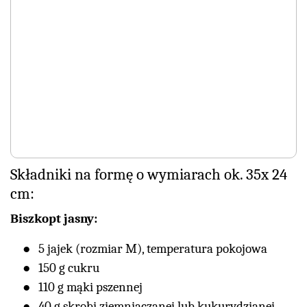
Składniki na formę o wymiarach ok. 35x 24
cm:
Biszkopt jasny:
5 jajek (rozmiar M), temperatura pokojowa
150 g cukru
110 g mąki pszennej
40 g skrobi ziemniaczanej lub kukurydzianej