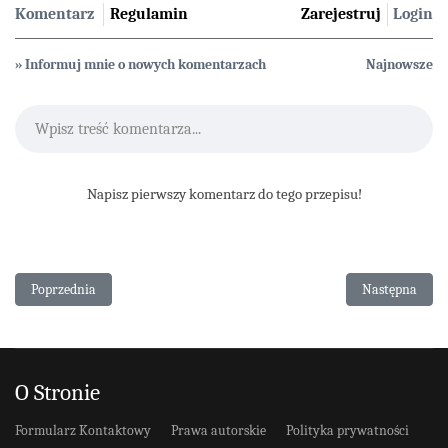
Komentarz
Regulamin
Zarejestruj
Login
» Informuj mnie o nowych komentarzach
Najnowsze
Wpisz treść komentarza...
Napisz pierwszy komentarz do tego przepisu!
Poprzednia strona: Brownies z serem i malinami (keto, low carb)
Następna stron
Poprzednia
Następna
O Stronie
Formularz Kontaktowy
Prawa autorskie
Polityka prywatności