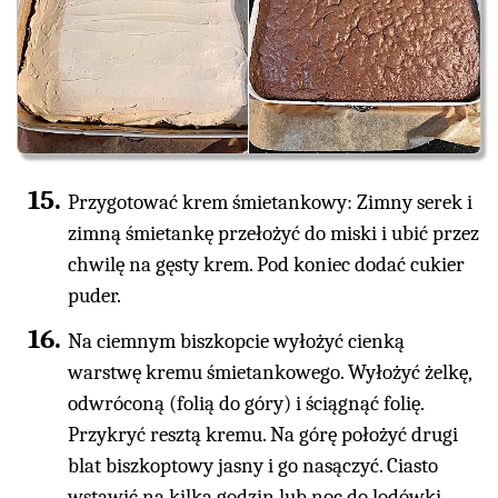
Przygotować krem śmietankowy: Zimny serek i
zimną śmietankę przełożyć do miski i ubić przez
chwilę na gęsty krem. Pod koniec dodać cukier
puder.
Na ciemnym biszkopcie wyłożyć cienką
warstwę kremu śmietankowego. Wyłożyć żelkę,
odwróconą (folią do góry) i ściągnąć folię.
Przykryć resztą kremu. Na górę położyć drugi
blat biszkoptowy jasny i go nasączyć. Ciasto
wstawić na kilka godzin lub noc do lodówki.