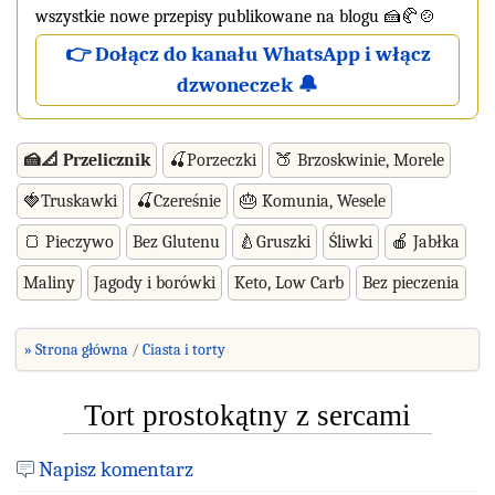
wszystkie nowe przepisy publikowane na blogu 🍰🥐🍲
👉 Dołącz do kanału WhatsApp i włącz
dzwoneczek 🔔
🍰📐 Przelicznik
🍒Porzeczki
🍑 Brzoskwinie, Morele
🍓Truskawki
🍒Czereśnie
🎂 Komunia, Wesele
🍞 Pieczywo
Bez Glutenu
🍐Gruszki
Śliwki
🍎 Jabłka
Maliny
Jagody i borówki
Keto, Low Carb
Bez pieczenia
» Strona główna
Ciasta i torty
Tort prostokątny z sercami
Napisz komentarz