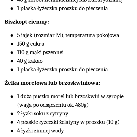
1 płaska łyżeczka proszku do pieczenia
Biszkopt ciemny:
5 jajek (rozmiar M), temperatura pokojowa
150 g cukru
110 g mąki pszennej
40 g kakao
1 płaska łyżeczka proszku do pieczenia
Żelka morelowa lub brzoskwiniowa:
1 duża puszka morel lub brzoskwiń w syropie
(waga po odsączeniu ok. 480g)
2 łyżki soku z cytryny
4 płaskie łyżeczki żelatyny w proszku (10 g)
4 łyżki zimnej wody