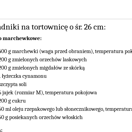
dniki na tortownicę o śr. 26 cm:
to marchewkowe:
400 g marchewki (waga przed obraniem), temperatura po
200 g zmielonych orzechów laskowych
200 g zmielonych migdałów ze skórką
1 łyżeczka cynamonu
szczypta soli
6 jajek (rozmiar M), temperatura pokojowa
200 g cukru
50 ml oleju rzepakowego lub słonecznikowego, temperatu
50 g posiekanych orzechów włoskich
: