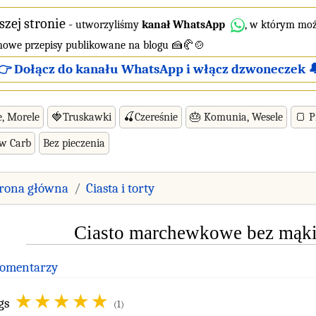
szej stronie
-
utworzyliśmy
kanał WhatsApp
, w którym moż
 nowe przepisy publikowane na blogu 🍰🥐🍲
👉 Dołącz do kanału WhatsApp i włącz dzwoneczek 
e, Morele
🍓Truskawki
🍒Czereśnie
🎂 Komunia, Wesele
🍞 P
ow Carb
Bez pieczenia
trona główna
Ciasta i torty
Ciasto marchewkowe bez mąki
Komentarzy
gs
(1)