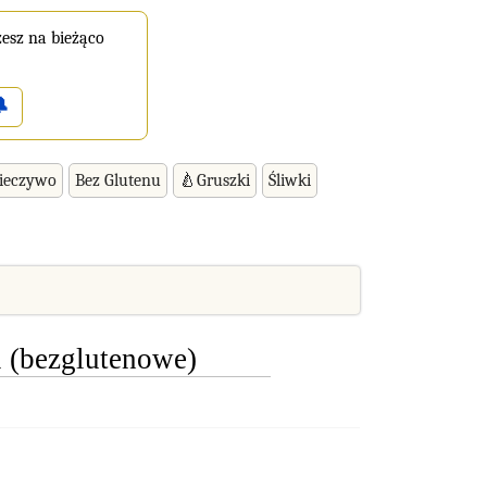
esz na bieżąco

ieczywo
Bez Glutenu
🍐Gruszki
Śliwki
 (bezglutenowe)