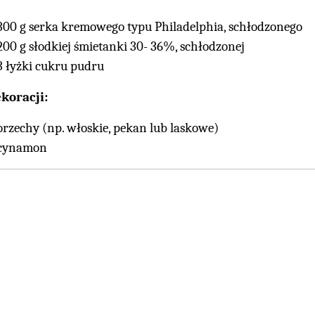
300 g serka kremowego typu Philadelphia, schłodzonego
200 g słodkiej śmietanki 30- 36%, schłodzonej
3 łyżki cukru pudru
koracji:
orzechy (np. włoskie, pekan lub laskowe)
cynamon