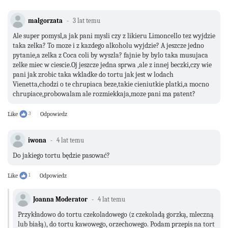
malgorzata
3 lat temu
Ale super pomysl,a jak pani mysli czy z likieru Limoncello tez wyjdzie
taka zelka? To moze i z kazdego alkoholu wyjdzie? A jeszcze jedno
pytanie,a zelka z Coca coli by wyszla? fajnie by bylo taka musujaca
zelke miec w ciescie.Oj jeszcze jedna sprwa ,ale z innej beczki,czy wie
pani jak zrobic taka wkladke do tortu jak jest w lodach
Vienetta,chodzi o te chrupiaca beze,takie cieniutkie platki,a mocno
chrupiace,probowalam ale rozmiekkaja,moze pani ma patent?
Like
3
Odpowiedz
iwona
4 lat temu
Do jakiego tortu będzie pasować?
Like
1
Odpowiedz
Joanna Moderator
4 lat temu
Przykładowo do tortu czekoladowego (z czekoladą gorzką, mleczną
lub białą), do tortu kawowego, orzechowego. Podam przepis na tort