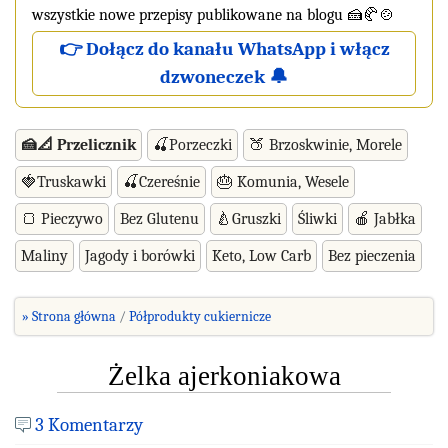
wszystkie nowe przepisy publikowane na blogu 🍰🥐🍲
👉 Dołącz do kanału WhatsApp i włącz
dzwoneczek 🔔
🍰📐 Przelicznik
🍒Porzeczki
🍑 Brzoskwinie, Morele
🍓Truskawki
🍒Czereśnie
🎂 Komunia, Wesele
🍞 Pieczywo
Bez Glutenu
🍐Gruszki
Śliwki
🍎 Jabłka
Maliny
Jagody i borówki
Keto, Low Carb
Bez pieczenia
» Strona główna
Półprodukty cukiernicze
Żelka ajerkoniakowa
3 Komentarzy